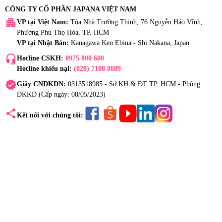
CÔNG TY CỔ PHẦN JAPANA VIỆT NAM
apartment
VP tại Việt Nam:
Tòa Nhà Trường Thịnh, 76 Nguyễn Háo Vĩnh,
Phường Phú Thọ Hòa, TP. HCM
VP tại Nhật Bản:
Kanagawa Ken Ebina - Shi Nakana, Japan
headset_mic
Hotline CSKH:
0975 800 600
Hotline khiếu nại:
(028) 7108 8889
verified
Giấy CNĐKDN:
0313518985 - Sở KH & ĐT TP. HCM - Phòng
ĐKKD (Cấp ngày: 08/05/2023)
share
Kết nối với chúng tôi: