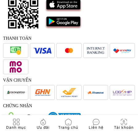
THANH TOÁN
VẬN CHUYỂN
CHỨNG NHẬN
Danh mục
Ưu đãi
Trang chủ
Liên hệ
Tài khoản
© 2017 - Bản quyền của Công Ty Cổ Phần Japana Việt Nam -