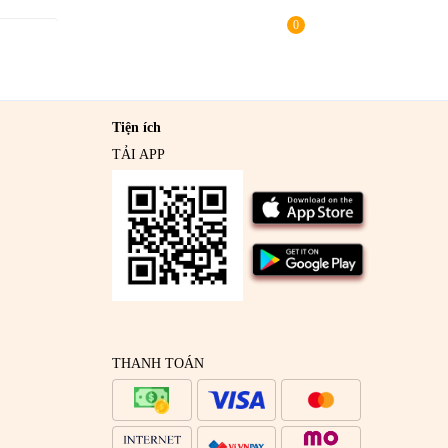
receipt
Tra cứu
0
đơn hàng
Tiện ích
TẢI APP
THANH TOÁN