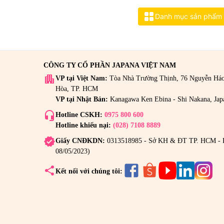
grid_view
Danh mục sản phẩm
CÔNG TY CỔ PHẦN JAPANA VIỆT NAM
apartment
VP tại Việt Nam:
Tòa Nhà Trường Thịnh, 76 Nguyễn Há
Hòa, TP. HCM
VP tại Nhật Bản:
Kanagawa Ken Ebina - Shi Nakana, Jap
headset_mic
Hotline CSKH:
0975 800 600
Hotline khiếu nại:
(028) 7108 8889
verified
Giấy CNĐKDN:
0313518985 - Sở KH & ĐT TP. HCM - 
08/05/2023)
share
Kết nối với chúng tôi: