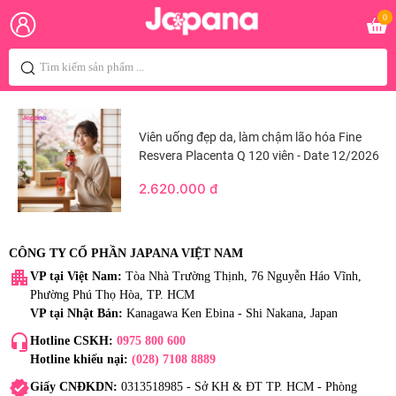
0
Viên uống đẹp da, làm chậm lão hóa Fine
Resvera Placenta Q 120 viên - Date 12/2026
2.620.000 đ
CÔNG TY CỔ PHẦN JAPANA VIỆT NAM
apartment
VP tại Việt Nam:
Tòa Nhà Trường Thịnh, 76 Nguyễn Háo Vĩnh,
Phường Phú Thọ Hòa, TP. HCM
VP tại Nhật Bản:
Kanagawa Ken Ebina - Shi Nakana, Japan
headset_mic
Hotline CSKH:
0975 800 600
Hotline khiếu nại:
(028) 7108 8889
verified
Giấy CNĐKDN:
0313518985 - Sở KH & ĐT TP. HCM - Phòng