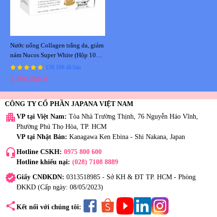
Nước uống Collagen trắng da, giảm
nám Nucos Super White (Hộp 10
chai x 50ml)
|
158.196 đã bán
1.350.000 đ
CÔNG TY CỔ PHẦN JAPANA VIỆT NAM
apartment
VP tại Việt Nam:
Tòa Nhà Trường Thịnh, 76 Nguyễn Háo Vĩnh,
Phường Phú Thọ Hòa, TP. HCM
VP tại Nhật Bản:
Kanagawa Ken Ebina - Shi Nakana, Japan
headset_mic
Hotline CSKH:
0975 800 600
Hotline khiếu nại:
(028) 7108 8889
verified
Giấy CNĐKDN:
0313518985 - Sở KH & ĐT TP. HCM - Phòng
ĐKKD (Cấp ngày: 08/05/2023)
share
Kết nối với chúng tôi: