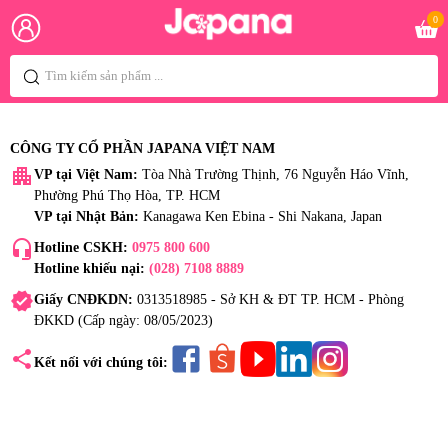
0
CÔNG TY CỔ PHẦN JAPANA VIỆT NAM
apartment
VP tại Việt Nam:
Tòa Nhà Trường Thịnh, 76 Nguyễn Háo Vĩnh,
Phường Phú Thọ Hòa, TP. HCM
VP tại Nhật Bản:
Kanagawa Ken Ebina - Shi Nakana, Japan
headset_mic
Hotline CSKH:
0975 800 600
Hotline khiếu nại:
(028) 7108 8889
verified
Giấy CNĐKDN:
0313518985 - Sở KH & ĐT TP. HCM - Phòng
ĐKKD (Cấp ngày: 08/05/2023)
share
Kết nối với chúng tôi: