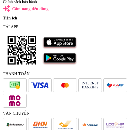
Chính sách bảo hành
auto_awesome
Cẩm nang tiêu dùng
Tiện ích
TẢI APP
THANH TOÁN
VẬN CHUYỂN