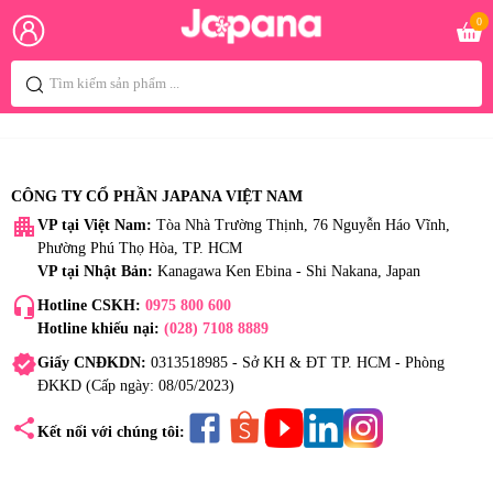
0
CÔNG TY CỔ PHẦN JAPANA VIỆT NAM
apartment
VP tại Việt Nam:
Tòa Nhà Trường Thịnh, 76 Nguyễn Háo Vĩnh,
Phường Phú Thọ Hòa, TP. HCM
VP tại Nhật Bản:
Kanagawa Ken Ebina - Shi Nakana, Japan
headset_mic
Hotline CSKH:
0975 800 600
Hotline khiếu nại:
(028) 7108 8889
verified
Giấy CNĐKDN:
0313518985 - Sở KH & ĐT TP. HCM - Phòng
ĐKKD (Cấp ngày: 08/05/2023)
share
Kết nối với chúng tôi: