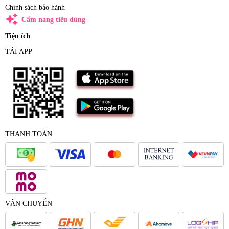
Chính sách bảo hành
auto_awesome
Cẩm nang tiêu dùng
Tiện ích
TẢI APP
THANH TOÁN
VẬN CHUYỂN