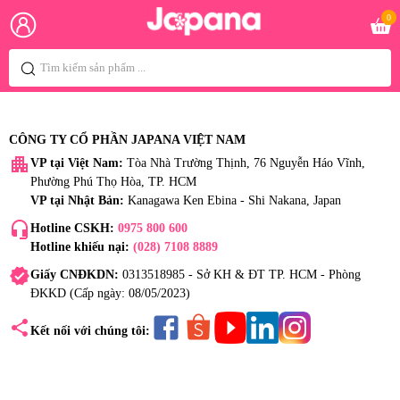
0
CÔNG TY CỔ PHẦN JAPANA VIỆT NAM
apartment
VP tại Việt Nam:
Tòa Nhà Trường Thịnh, 76 Nguyễn Háo Vĩnh,
Phường Phú Thọ Hòa, TP. HCM
VP tại Nhật Bản:
Kanagawa Ken Ebina - Shi Nakana, Japan
headset_mic
Hotline CSKH:
0975 800 600
Hotline khiếu nại:
(028) 7108 8889
verified
Giấy CNĐKDN:
0313518985 - Sở KH & ĐT TP. HCM - Phòng
ĐKKD (Cấp ngày: 08/05/2023)
share
Kết nối với chúng tôi: