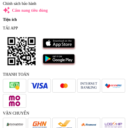
Chính sách bảo hành
auto_awesome
Cẩm nang tiêu dùng
Tiện ích
TẢI APP
THANH TOÁN
VẬN CHUYỂN