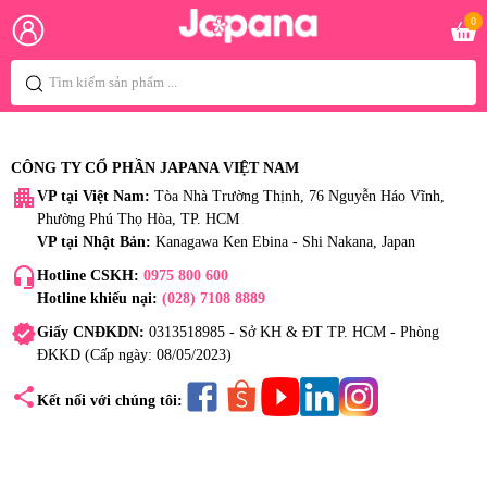
0
CÔNG TY CỔ PHẦN JAPANA VIỆT NAM
apartment
VP tại Việt Nam:
Tòa Nhà Trường Thịnh, 76 Nguyễn Háo Vĩnh,
Phường Phú Thọ Hòa, TP. HCM
VP tại Nhật Bản:
Kanagawa Ken Ebina - Shi Nakana, Japan
headset_mic
Hotline CSKH:
0975 800 600
Hotline khiếu nại:
(028) 7108 8889
verified
Giấy CNĐKDN:
0313518985 - Sở KH & ĐT TP. HCM - Phòng
ĐKKD (Cấp ngày: 08/05/2023)
share
Kết nối với chúng tôi: