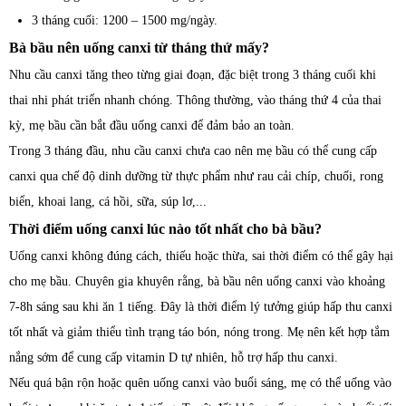
3 tháng cuối: 1200 – 1500 mg/ngày.
Bà bầu nên uống canxi từ tháng thứ mấy?
Nhu cầu canxi tăng theo từng giai đoạn, đặc biệt trong 3 tháng cuối khi
thai nhi phát triển nhanh chóng. Thông thường, vào tháng thứ 4 của thai
kỳ, mẹ bầu cần bắt đầu uống canxi để đảm bảo an toàn.
Trong 3 tháng đầu, nhu cầu canxi chưa cao nên mẹ bầu có thể cung cấp
canxi qua chế độ dinh dưỡng từ thực phẩm như rau cải chíp, chuối, rong
biển, khoai lang, cá hồi, sữa, súp lơ,...
Thời điểm uống canxi lúc nào tốt nhất cho bà bầu?
Uống canxi không đúng cách, thiếu hoặc thừa, sai thời điểm có thể gây hại
cho mẹ bầu. Chuyên gia khuyên rằng, bà bầu nên uống canxi vào khoảng
7-8h sáng sau khi ăn 1 tiếng. Đây là thời điểm lý tưởng giúp hấp thu canxi
tốt nhất và giảm thiểu tình trạng táo bón, nóng trong. Mẹ nên kết hợp tắm
nắng sớm để cung cấp vitamin D tự nhiên, hỗ trợ hấp thu canxi.
Nếu quá bận rộn hoặc quên uống canxi vào buổi sáng, mẹ có thể uống vào