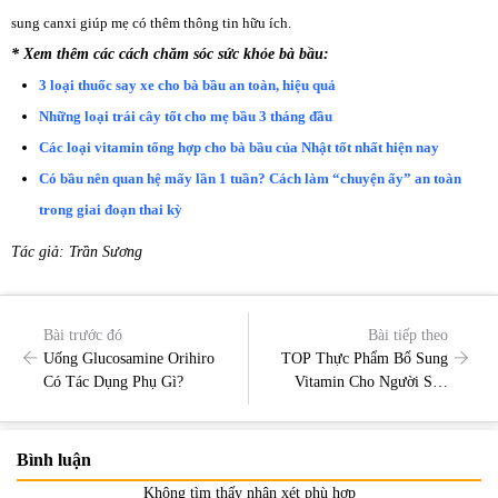
sung canxi giúp mẹ có thêm thông tin hữu ích.
* Xem thêm các cách chăm sóc sức khỏe bà bầu:
3 loại thuốc say xe cho bà bầu an toàn, hiệu quả
Những loại trái cây tốt cho mẹ bầu 3 tháng đầu
Các loại vitamin tổng hợp cho bà bầu của Nhật tốt nhất hiện nay
Có bầu nên quan hệ mấy lần 1 tuần? Cách làm “chuyện ấy” an toàn
trong giai đoạn thai kỳ
Tác giả: Trần Sương
Bài trước đó
Bài tiếp theo
Uống Glucosamine Orihiro
TOP Thực Phẩm Bổ Sung
Có Tác Dụng Phụ Gì?
Vitamin Cho Người Suy
Nhược Cơ Thể
Bình luận
Không tìm thấy nhận xét phù hợp