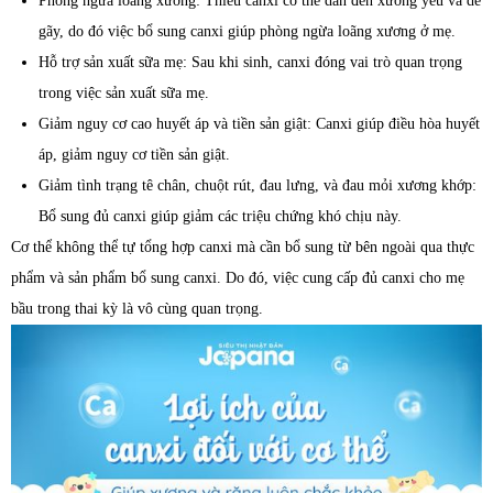
Phòng ngừa loãng xương: Thiếu canxi có thể dẫn đến xương yếu và dễ
gãy, do đó việc bổ sung canxi giúp phòng ngừa loãng xương ở mẹ.
Hỗ trợ sản xuất sữa mẹ: Sau khi sinh, canxi đóng vai trò quan trọng
trong việc sản xuất sữa mẹ.
Giảm nguy cơ cao huyết áp và tiền sản giật: Canxi giúp điều hòa huyết
áp, giảm nguy cơ tiền sản giật.
Giảm tình trạng tê chân, chuột rút, đau lưng, và đau mỏi xương khớp:
Bổ sung đủ canxi giúp giảm các triệu chứng khó chịu này.
Cơ thể không thể tự tổng hợp canxi mà cần bổ sung từ bên ngoài qua thực
phẩm và sản phẩm bổ sung canxi. Do đó, việc cung cấp đủ canxi cho mẹ
bầu trong thai kỳ là vô cùng quan trọng.