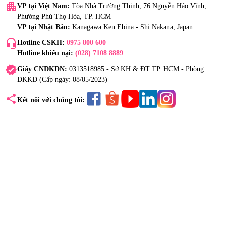
apartment
VP tại Việt Nam:
Tòa Nhà Trường Thịnh, 76 Nguyễn Háo Vĩnh,
Phường Phú Thọ Hòa, TP. HCM
VP tại Nhật Bản:
Kanagawa Ken Ebina - Shi Nakana, Japan
headset_mic
Hotline CSKH:
0975 800 600
Hotline khiếu nại:
(028) 7108 8889
verified
Giấy CNĐKDN:
0313518985 - Sở KH & ĐT TP. HCM - Phòng
ĐKKD (Cấp ngày: 08/05/2023)
share
Kết nối với chúng tôi: