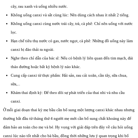
cây, rau xanh và uống nhiều nước.
Không uống canxi và sắt cùng lúc: Nên dùng cách nhau ít nhất 2 tiếng.
Không uống canxi cùng nước trái cây, trà, cà phê: Chỉ nên uống với nước
lọc.
Hạn chế tiêu thụ nước có gas, nước ngọt, cà phê: Những đồ uống này làm
canxi bị đào thải ra ngoài.
Nghe theo chỉ dẫn của bác sĩ: Nếu có bệnh lý liên quan đến tim mạch, đái
tháo đường hoặc bất kỳ bệnh lý nào khác.
Cung cấp canxi từ thực phẩm: Hải sản, rau cải xoăn, cần tây, sữa chua,
sữa,...
Khám thai định kỳ: Để theo dõi sự phát triển của thai nhi và nhu cầu
canxi.
Ở mỗi giai đoạn thai kỳ mẹ bầu cần bổ sung một lượng canxi khác nhau nhưng
thường bắt đầu từ tháng thứ 4 người mẹ mới cần bổ sung chất khoáng này để
đảm bảo an toàn cho mẹ và bé. Hy vọng với giải đáp trên đây về câu hỏi uống
canxi lúc nào tốt nhất cho bà bầu, đồng thời những lưu ý quan trọng khi bổ