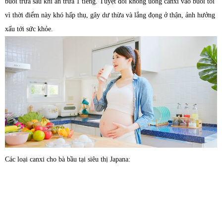
buổi trưa sau khi ăn trưa 1 tiếng. Tuyệt đối không uống canxi vào buổi tối
vì thời điểm này khó hấp thụ, gây dư thừa và lắng đọng ở thận, ảnh hưởng
xấu tới sức khỏe.
Các loại canxi cho bà bầu tại siêu thị Japana: