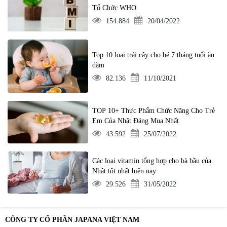
Tổ Chức WHO
154.884
20/04/2022
Top 10 loại trái cây cho bé 7 tháng tuổi ăn
dặm
82.136
11/10/2021
TOP 10+ Thực Phẩm Chức Năng Cho Trẻ
Em Của Nhật Đáng Mua Nhất
43.592
25/07/2022
Các loại vitamin tổng hợp cho bà bầu của
Nhật tốt nhất hiện nay
29.526
31/05/2022
CÔNG TY CỔ PHẦN JAPANA VIỆT NAM