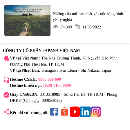
Những câu nói hay nhất về cuộc sống bình
yên ý nghĩa
74.349
11/05/2022
CÔNG TY CỔ PHẦN JAPANA VIỆT NAM
apartment
VP tại Việt Nam:
Tòa Nhà Trường Thịnh, 76 Nguyễn Háo Vĩnh,
Phường Phú Thọ Hòa, TP. HCM
VP tại Nhật Bản:
Kanagawa Ken Ebina - Shi Nakana, Japan
headset_mic
Hotline CSKH:
0975 800 600
Hotline khiếu nại:
(028) 7108 8889
verified
Giấy CNĐKDN:
0313518985 - Sở KH & ĐT TP. HCM - Phòng
ĐKKD (Cấp ngày: 08/05/2023)
share
Kết nối với chúng tôi: