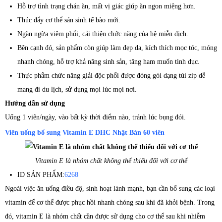
Hỗ trợ tình trạng chán ăn, mất vị giác giúp ăn ngon miệng hơn.
Thúc đẩy cơ thể sản sinh tế bào mới.
Ngăn ngừa viêm phổi, cải thiện chức năng của hệ miễn dịch.
Bên cạnh đó, sản phẩm còn giúp làm đẹp da, kích thích mọc tóc, móng
nhanh chóng, hỗ trợ khả năng sinh sản, tăng ham muốn tình dục.
Thực phẩm chức năng giải độc phổi được đóng gói dạng túi zip dễ
mang đi du lịch, sử dụng mọi lúc mọi nơi.
Hướng dẫn sử dụng
Uống 1 viên/ngày, vào bất kỳ thời điểm nào, tránh lúc bụng đói.
Viên uống bổ sung Vitamin E DHC Nhật Bản 60 viên
Vitamin E là nhóm chất không thể thiếu đối với cơ thể
ID SẢN PHẨM:
6268
Ngoài việc ăn uống điều độ, sinh hoạt lành mạnh, bạn cần bổ sung các loại
vitamin để cơ thể được phục hồi nhanh chóng sau khi đã khỏi bệnh. Trong
đó, vitamin E là nhóm chất cần được sử dụng cho cơ thể sau khi nhiễm