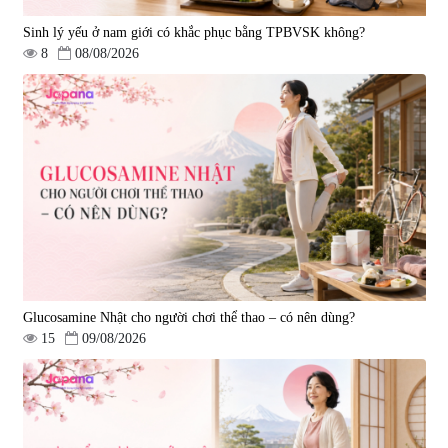
Sinh lý yếu ở nam giới có khắc phục bằng TPBVSK không?
8
08/08/2026
Viên uống hỗ trợ tăng cường
Viên uống chống lão hóa, tăng
sinh lý nam Fujina Monster Shot
sức khỏe Yangmiwa NMN 60
150 viên
viên
|
12.480
|
42.588
880.000 đ
5.500.000 đ
Glucosamine Nhật cho người chơi thể thao – có nên dùng?
15
09/08/2026
Viên uống phòng ngừa đột quỵ,
tai biến Nattokinase Nano
Premium 120 viên
|
149.877