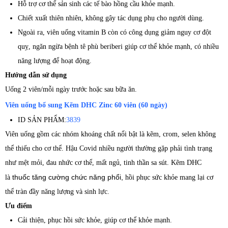
Hỗ trợ cơ thể sản sinh các tế bào hồng cầu khỏe mạnh.
Chiết xuất thiên nhiên, không gây tác dụng phụ cho người dùng.
Ngoài ra, viên uống vitamin B còn có công dụng giảm nguy cơ đột
quỵ, ngăn ngừa bệnh tê phù beriberi giúp cơ thể khỏe mạnh, có nhiều
năng lượng để hoạt động.
Hướng dẫn sử dụng
Uống 2 viên/mỗi ngày trước hoặc sau bữa ăn.
Viên uống bổ sung Kẽm DHC Zinc 60 viên (60 ngày)
ID SẢN PHẨM:
3839
Viên uống gồm các nhóm khoáng chất nổi bật là kẽm, crom, selen không
thể thiếu cho cơ thể. Hậu Covid nhiều người thường gặp phải tình trạng
như mệt mỏi, đau nhức cơ thể, mất ngủ, tinh thần sa sút. Kẽm DHC
thuốc tăng cường chức năng phổi,
là
hồi phục sức khỏe mang lại cơ
thể tràn đầy năng lượng và sinh lực.
Ưu điểm
Cải thiện, phục hồi sức khỏe, giúp cơ thể khỏe mạnh.