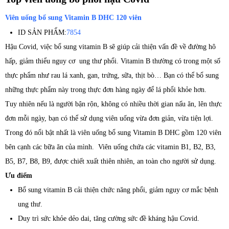
Viên uống bổ sung Vitamin B DHC 120 viên
ID SẢN PHẨM:
7854
Hậu Covid, việc bổ sung vitamin B sẽ giúp cải thiện vấn đề về đường hô
hấp, giảm thiểu nguy cơ ung thư phổi. Vitamin B thường có trong một số
thực phẩm như rau lá xanh, gan, trứng, sữa, thịt bò… Bạn có thể bổ sung
những thực phẩm này trong thực đơn hàng ngày để lá phổi khỏe hơn.
Tuy nhiên nếu là người bận rộn, không có nhiều thời gian nấu ăn, lên thực
đơn mỗi ngày, bạn có thể sử dụng viên uống vừa đơn giản, vừa tiện lợi.
Trong đó nổi bật nhất là viên uống bổ sung Vitamin B DHC gồm 120 viên
bên cạnh các bữa ăn của mình. Viên uống chứa các vitamin B1, B2, B3,
B5, B7, B8, B9, được chiết xuất thiên nhiên, an toàn cho người sử dụng.
Ưu điểm
Bổ sung vitamin B cải thiện chức năng phổi, giảm nguy cơ mắc bệnh
ung thư.
Duy trì sức khỏe dẻo dai, tăng cường sức đề kháng hậu Covid.