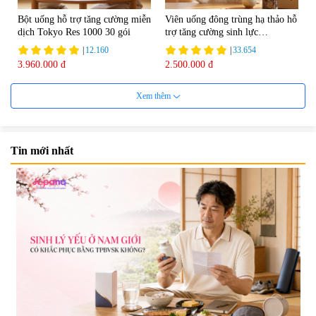
Bột uống hỗ trợ tăng cường miễn
Viên uống đông trùng hạ thảo hỗ
dịch Tokyo Res 1000 30 gói
trợ tăng cường sinh lực
Tohchukasou Premium Yo
|
12.160
|
33.654
Group 180 viên - Date 08/2027
3.960.000 đ
2.500.000 đ
Xem thêm
Tin mới nhất
Mặt Nạ Nichiei Bussan Nano
Viên uống bổ não Ribeto Shoji
NMN+ 3D Face Mask Luxury (8
Ichoha Ekisu Plus - 90 viên
miếng)
|
0
|
57.920
1.890.000 đ
1.450.000 đ