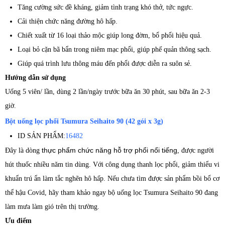
Tăng cường sức đề kháng, giảm tình trạng khó thở, tức ngực.
Cải thiện chức năng đường hô hấp.
Chiết xuất từ 16 loại thảo mộc giúp long đờm, bổ phổi hiệu quả.
Loại bỏ cặn bã bẩn trong niêm mạc phổi, giúp phế quản thông sạch.
Giúp quá trình lưu thông máu đến phổi được diễn ra suôn sẻ.
Hướng dẫn sử dụng
Uống 5 viên/ lần, dùng 2 lần/ngày trước bữa ăn 30 phút, sau bữa ăn 2-3
giờ.
Bột uống lọc phổi Tsumura Seihaito 90 (42 gói x 3g)
ID SẢN PHẨM:
16482
thực phẩm chức năng hỗ trợ phổi nổi tiếng
Đây là dòng
, được người
hút thuốc nhiều năm tin dùng. Với công dụng thanh lọc phổi, giảm thiểu vi
khuẩn trú ẩn làm tắc nghẽn hô hấp. Nếu chưa tìm được sản phẩm bồi bổ cơ
thể hậu Covid, hãy tham khảo ngay bộ uống lọc Tsumura Seihaito 90 đang
làm mưa làm gió trên thị trường.
Ưu điểm