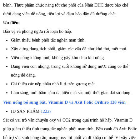
bệnh. Thực phẩm chức năng tốt cho phổi của Nhật DHC được bào chế
dưới dạng viên dễ uống, tiện lợi và đảm bảo đầy đủ dưỡng chất.
Ưu điểm
Bảo vệ và phòng ngừa rối loạn hô hấp.
Giảm thiểu bệnh phổi tắc nghẽn mạn tính.
Xây dựng dung tích phổi, giảm các vấn đề như khó thở, mệt mỏi.
Viên uống không mùi, không gây khó chịu khi uống.
Dạng viên con nhộng, trong suốt không sử dụng nước cũng có thể
uống dễ dàng.
Cải thiện các nếp nhăn nhỏ li ti trên gương mặt.
Làm sáng, mờ thâm nám da hiệu quả sau một thời gian dài sử dụng.
Viên uống bổ sung Sắt, Vitamin D và Axit Folic Orihiro 120 viên
ID SẢN PHẨM:
12227
Sắt có vai trò vận chuyển oxy và CO2 trong quá trình hô hấp. Vitamin D
giúp giảm thiểu tình trạng tắc nghẽn phổi mạn tính. Bên cạnh đó Axit Folic
hỗ trợ sản sinh hồng cầu, mang oxy tới phổi và đi khắp cơ thể. Vì vậy việc