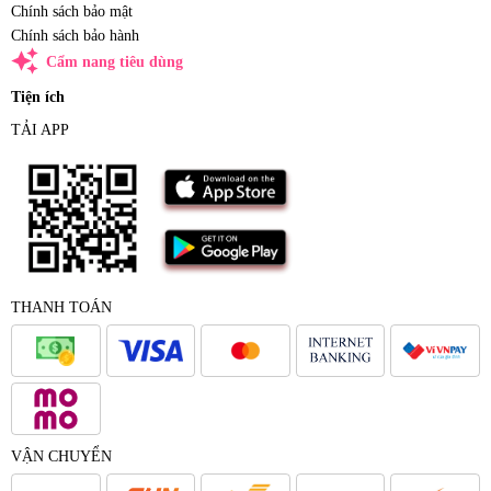
Chính sách bảo mật
Chính sách bảo hành
auto_awesome
Cẩm nang tiêu dùng
Tiện ích
TẢI APP
THANH TOÁN
VẬN CHUYỂN