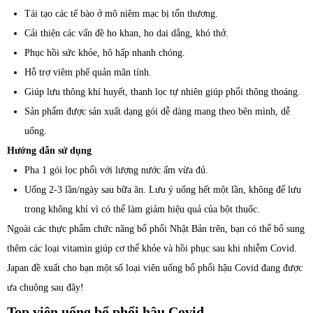
Tái tạo các tế bào ở mô niêm mạc bị tổn thương.
Cải thiện các vấn đề ho khan, ho dai dẳng, khó thở.
Phục hồi sức khỏe, hô hấp nhanh chóng.
Hỗ trợ viêm phế quản mãn tính.
Giúp lưu thông khí huyết, thanh lọc tự nhiên giúp phổi thông thoáng.
Sản phẩm được sản xuất dạng gói dễ dàng mang theo bên mình, dễ
uống.
Hướng dẫn sử dụng
Pha 1 gói lọc phổi với lượng nước ấm vừa đủ.
Uống 2-3 lần/ngày sau bữa ăn. Lưu ý uống hết một lần, không để lưu
trong không khí vì có thể làm giảm hiệu quả của bột thuốc.
Ngoài các thực phẩm chức năng bổ phổi Nhật Bản trên, bạn có thể bổ sung
thêm các loại vitamin giúp cơ thể khỏe và hồi phục sau khi nhiễm Covid.
Japan đề xuất cho bạn một số loại viên uống bổ phổi hậu Covid đang được
ưa chuộng sau đây!
Top viên uống bổ phổi hậu Covid