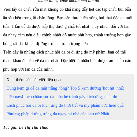
mang lại sự khỏe khoắn cho làn da
Việc tẩy da chết, rửa mặt không có khả năng đẩy hết các tạp chất, bụi bẩn
ẩn sâu bên trong lỗ chân lông. Bạn cần thực hiện xông hơi thải độc da mỗi
tuần 1 lần để da được hấp thụ dưỡng chất tốt nhất. Tuy nhiên đối với làn
da nhạy cảm nên điều chỉnh nhiệt độ nước phù hợp, tránh trường hợp gây
bỏng rát da, khiến dị ứng trở nên trầm trọng hơn.
Trên đây là những cách phục hồi da bị dị ứng do mỹ phẩm, bạn có thể
tham khảo để bảo vệ da tốt nhất. Đặc biệt là nhận biết được sản phẩm nào
phù hợp với làn da của mình.
Xem thêm các bài viết liên quan
Dùng kem gì để da mặt trắng hồng? Top 5 kem dưỡng 'hot hit' nhất
hiện nay
4 mẹo chăm sóc da mùa hè tránh gây kích ứng, mẩn đỏ
Cách phục hồi da bị kích ứng do thời tiết và mỹ phẩm cực hiệu quả
Phương pháp dưỡng trắng da ngay tại nhà của phụ nữ Nhật
Tác giả: Lê Thị Thu Thảo