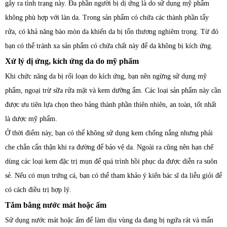
gây ra tình trạng này. Đa phần người bị dị ứng là do sử dụng mỹ phẩm
không phù hợp với làn da. Trong sản phẩm có chứa các thành phần tẩy
rửa, có khả năng bào mòn da khiến da bị tổn thương nghiêm trọng. Từ đó
bạn có thể tránh xa sản phẩm có chứa chất này để da không bị kích ứng.
Xử lý dị ứng, kích ứng da do mỹ phẩm
Khi chức năng da bị rối loạn do kích ứng, bạn nên ngừng sử dụng mỹ
phẩm, ngoại trừ sữa rửa mặt và kem dưỡng ẩm. Các loại sản phẩm này cần
được ưu tiên lựa chọn theo bảng thành phần thiên nhiên, an toàn, tốt nhất
là dược mỹ phẩm.
Ở thời điểm này, bạn có thể không sử dụng kem chống nắng nhưng phải
che chắn cẩn thận khi ra đường để bảo vệ da. Ngoài ra cũng nên hạn chế
dùng các loại kem đặc trị mụn để quá trình hồi phục da được diễn ra suôn
sẻ. Nếu có mụn trứng cá, bạn có thể tham khảo ý kiến bác sĩ da liễu giỏi để
có cách điều trị hợp lý.
Tắm bằng nước mát hoặc ấm
Sử dụng nước mát hoặc ấm để làm dịu vùng da đang bị ngứa rát và mẩn