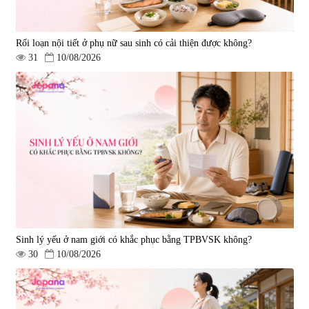
Rối loạn nội tiết ở phụ nữ sau sinh có cải thiện được không?
31
10/08/2026
Tẩy tế bào chết Nichiei Bussan
Viên uống hỗ trợ bền thành
Nano NMN+ Peeling Gel
mạch, ngừa tai biến Elastin Plus
Luxury 200g
& Nattokinase Hokoen 80 viên
|
0
|
0
1.490.000 đ
980.000 đ
Sinh lý yếu ở nam giới có khắc phục bằng TPBVSK không?
30
10/08/2026
Viên uống bổ gan Ribeto Shoji
Viên uống hỗ trợ cải thiện thoát
Hepaclean 60 viên
vị đĩa đệm Kyoto Has 30 viên