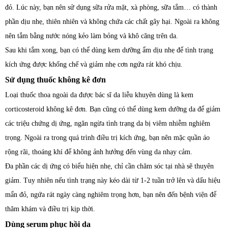
đỏ. Lúc này, bạn nên sử dụng sữa rửa mặt, xà phòng, sữa tắm… có thành
phần dịu nhẹ, thiên nhiên và không chứa các chất gây hại. Ngoài ra không
nên tắm bằng nước nóng kẻo làm bỏng và khô căng trên da.
Sau khi tắm xong, bạn có thể dùng kem dưỡng ẩm dịu nhẹ để tình trạng
kích ứng được khống chế và giảm nhẹ cơn ngứa rát khó chịu.
Sử dụng thuốc không kê đơn
Loại thuốc thoa ngoài da được bác sĩ da liễu khuyên dùng là kem
corticosteroid không kê đơn. Bạn cũng có thể dùng kem dưỡng da để giảm
các triệu chứng dị ứng, ngăn ngừa tình trạng da bị viêm nhiễm nghiêm
trọng. Ngoài ra trong quá trình điều trị kích ứng, bạn nên mặc quần áo
rộng rãi, thoáng khí để không ảnh hưởng đến vùng da nhạy cảm.
Đa phần các dị ứng có biểu hiện nhẹ, chỉ cần chăm sóc tại nhà sẽ thuyên
giảm. Tuy nhiên nếu tình trạng này kéo dài từ 1-2 tuần trở lên và dấu hiệu
mẩn đỏ, ngứa rát ngày càng nghiêm trọng hơn, bạn nên đến bệnh viện để
thăm khám và điều trị kịp thời.
Dùng serum phục hồi da