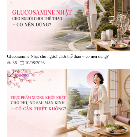
|
543.205
|
14.560
690.000 đ
1.600.000 đ
Glucosamine Nhật cho người chơi thể thao – có nên dùng?
36
10/08/2026
Viên uống hỗ trợ giấc ngủ Fujina
Viên uống phòng ngừa & hỗ trợ
Sleepy Nhật Bản 80 viên
điều trị đột quỵ Biken Kinase
Gold 60 viên
|
13.760
|
0
580.000 đ
1.570.000 đ