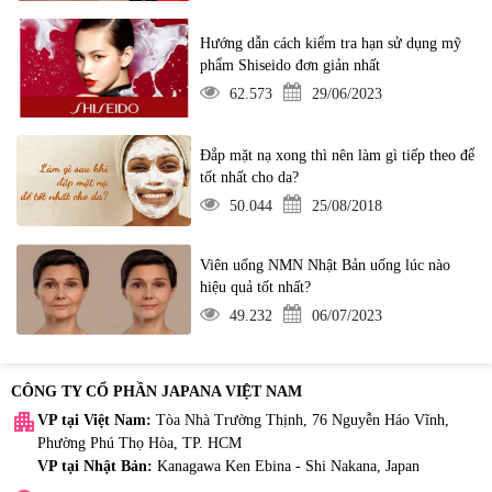
Hướng dẫn cách kiểm tra hạn sử dụng mỹ
phẩm Shiseido đơn giản nhất
62.573
29/06/2023
Đắp mặt nạ xong thì nên làm gì tiếp theo để
tốt nhất cho da?
50.044
25/08/2018
Viên uống NMN Nhật Bản uống lúc nào
hiệu quả tốt nhất?
49.232
06/07/2023
CÔNG TY CỔ PHẦN JAPANA VIỆT NAM
apartment
VP tại Việt Nam:
Tòa Nhà Trường Thịnh, 76 Nguyễn Háo Vĩnh,
Phường Phú Thọ Hòa, TP. HCM
VP tại Nhật Bản:
Kanagawa Ken Ebina - Shi Nakana, Japan