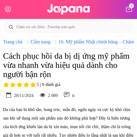
0
Trang chủ
Cẩm nang
10. Mỹ phẩm Nhật chính hãng – Chăm só
Cách phục hồi da bị dị ứng mỹ phẩm
vừa nhanh vừa hiệu quả dành cho
người bận rộn
5 | 0 đánh giá
28/11/2024
2.089
0
Da của bạn bị khô sần, bong tróc, mẩn đỏ, ngứa ngáy và cực kỳ khó chịu
sau khi sử dụng một sản phẩm nào đó không phù hợp? Đây là hiện tượng
của kích ứng khiến làn da bị xỉn màu, mụn nổi chi chít, thậm chí là trông
già đi hơn so với tuổi rất nhiều. Tuy nhiên điều lo lắng nhất là sau khi điều