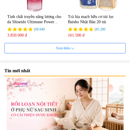
Tinh chất truyền năng lượng cho
Trà lúa mạch hữu cơ túi lọc
da Shiseido Ultimune Power
Baisho Nhật Bản 20 túi
75ml
|
60.640
|
85.280
3.850.000 đ
161.500 đ
Xem thêm
Tin mới nhất
Viên uống bổ não Ribeto Shoji
Viên nang uống cải thiện thị lực,
Ichoha Ekisu Plus - 90 viên
trí nhớ DHA + EPA + Flaxseed
Oil 30 viên/gói - Date 02/2027
|
57.920
|
52.346
1.450.000 đ
225.000 đ