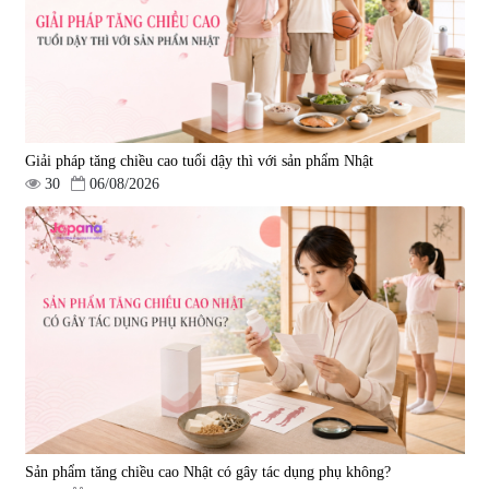
|
57.920
|
52.346
1.450.000 đ
225.000 đ
Giải pháp tăng chiều cao tuổi dậy thì với sản phẩm Nhật
30
06/08/2026
Tẩy tế bào chết Nichiei Bussan
Viên uống hỗ trợ bền thành
Nano NMN+ Peeling Gel
mạch, ngừa tai biến Elastin Plus
Luxury 200g
& Nattokinase Hokoen 80 viên
|
0
|
0
1.490.000 đ
980.000 đ
Sản phẩm tăng chiều cao Nhật có gây tác dụng phụ không?