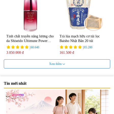
Tinh chất truyền năng lượng cho
Trà lúa mạch hữu cơ túi lọc
da Shiseido Ultimune Power
Baisho Nhật Bản 20 túi
75ml
|
60.640
|
85.280
3.850.000 đ
161.500 đ
Xem thêm
Tin mới nhất
Viên uống bổ não Ribeto Shoji
Viên nang uống cải thiện thị lực,
Ichoha Ekisu Plus - 90 viên
trí nhớ DHA + EPA + Flaxseed
Oil 30 viên/gói - Date 02/2027