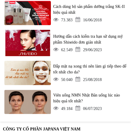
Cách dùng bộ sản phẩm dưỡng trắng SK-II
hiệu quả nhất
73.383
16/06/2018
Hướng dẫn cách kiểm tra hạn sử dụng mỹ
phẩm Shiseido đơn giản nhất
62.549
29/06/2023
Đắp mặt nạ xong thì nên làm gì tiếp theo để
tốt nhất cho da?
50.040
25/08/2018
Viên uống NMN Nhật Bản uống lúc nào
hiệu quả tốt nhất?
49.184
06/07/2023
CÔNG TY CỔ PHẦN JAPANA VIỆT NAM