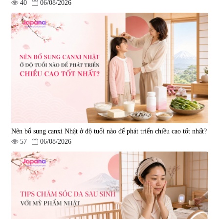
40
06/08/2026
Viên uống bổ gan Ribeto Shoji
Viên uống hỗ trợ cải thiện thoát
Hepaclean 60 viên
vị đĩa đệm Kyoto Has 30 viên
|
543.205
|
14.560
690.000 đ
1.600.000 đ
Nên bổ sung canxi Nhật ở độ tuổi nào để phát triển chiều cao tốt nhất?
57
06/08/2026
Viên uống hỗ trợ giấc ngủ Fujina
Viên uống phòng ngừa & hỗ trợ
Sleepy Nhật Bản 80 viên
điều trị đột quỵ Biken Kinase
Gold 60 viên
|
13.760
|
0
580.000 đ
1.570.000 đ