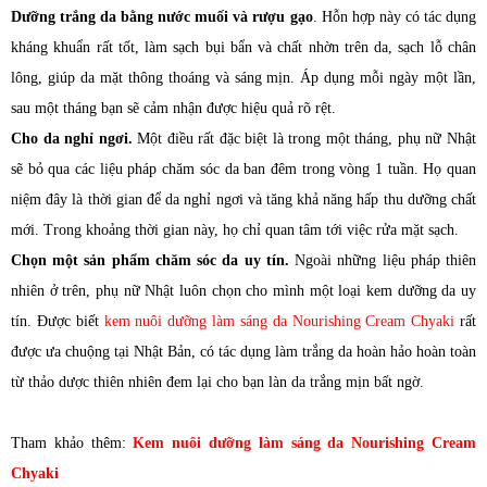
Dưỡng trắng da bằng nước muối và rượu gạo
. Hỗn hợp này có tác dụng
kháng khuẩn rất tốt, làm sạch bụi bẩn và chất nhờn trên da, sạch lỗ chân
lông, giúp da mặt thông thoáng và sáng mịn. Áp dụng mỗi ngày một lần,
sau một tháng bạn sẽ cảm nhận được hiệu quả rõ rệt.
Cho da nghỉ ngơi.
Một điều rất đặc biệt là trong một tháng, phụ nữ Nhật
sẽ bỏ qua các liệu pháp chăm sóc da ban đêm trong vòng 1 tuần. Họ quan
niệm đây là thời gian để da nghỉ ngơi và tăng khả năng hấp thu dưỡng chất
mới. Trong khoảng thời gian này, họ chỉ quan tâm tới việc rửa mặt sạch.
Chọn một sản phẩm chăm sóc da uy tín.
Ngoài những liệu pháp thiên
nhiên ở trên, phụ nữ Nhật luôn chọn cho mình một loại kem dưỡng da uy
tín. Được biết
kem nuôi dưỡng làm sáng da Nourishing Cream Chyaki
rất
được ưa chuộng tại Nhật Bản, có tác dụng làm trắng da hoàn hảo hoàn toàn
từ thảo dược thiên nhiên đem lại cho bạn làn da trắng mịn bất ngờ.
Tham khảo thêm:
Kem nuôi dưỡng làm sáng da Nourishing Cream
Chyaki