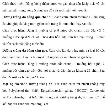
Cách thực hiện: Dùng bông thấm nước vo gạo thoa đều khắp mặt và cổ,
mát xa mặt trong vòng 5 phút sau đó rửa sạch mặt với nước ấm.
Dưỡng trắng da bằng quả chanh
. Chanh chứa nhiều vitamin C làm sáng
da vừa giúp da láng mịn, giảm tình trạng bị mụn nhọt hay sạm da.
Cách thực hiện: Dùng 1 muỗng cà phê nước cốt chanh trộn đều với 1
muỗng nước ép dưa chuột. Thoa đều hỗn hợp trên lên mặt trong 15 phút
và rửa sạch mặt bằng nước ấm.
Dưỡng trắng da bằng cám gạo
. Cám cho làn da trắng mịn và loại bỏ các
đốm sậm màu. Đây là bí quyết dưỡng da của rất nhiều cô gái Nhật.
Cách thực hiện: Dùng 1 muỗng nước cốt chanh, 1 muỗng bột nghệ, 2
muỗng bột cám gạo trộn đều với nhau và đắp lên da khoảng 25 phút. Sau
đó rửa mặt sạch bằng nước ấm.
Mặt nạ trà xanh dưỡng trắng da
. Trà xanh chứa rất nhiều chống oxy
hóa Polyphenol tinh khiết, Epigallocatechin gallate ( EGCG), Carotenoid
và Tocopherols,…rất hữu hiệu trong việc dưỡng trắng da, trị mụn. Có thể
kết hợp trà xanh với mật ong, sữa…