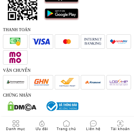
THANH TOÁN
VẬN CHUYỂN
CHỨNG NHẬN
© 2017 - Bản quyền của Công Ty Cổ Phần Japana Việt Nam -
Danh mục
Ưu đãi
Trang chủ
Liên hệ
Tài khoản
Japana.vn