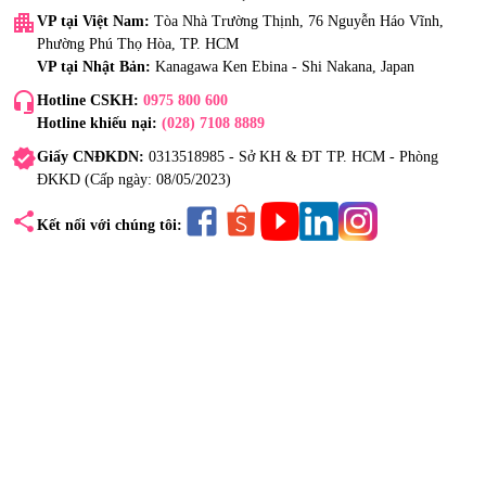
apartment
VP tại Việt Nam:
Tòa Nhà Trường Thịnh, 76 Nguyễn Háo Vĩnh,
Phường Phú Thọ Hòa, TP. HCM
VP tại Nhật Bản:
Kanagawa Ken Ebina - Shi Nakana, Japan
headset_mic
Hotline CSKH:
0975 800 600
Hotline khiếu nại:
(028) 7108 8889
verified
Giấy CNĐKDN:
0313518985 - Sở KH & ĐT TP. HCM - Phòng
ĐKKD (Cấp ngày: 08/05/2023)
share
Kết nối với chúng tôi: