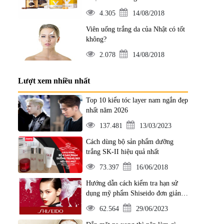
4.305
14/08/2018
Viên uống trắng da của Nhật có tốt
không?
2.078
14/08/2018
Lượt xem nhiều nhất
Top 10 kiểu tóc layer nam ngắn đẹp
nhất năm 2026
137.481
13/03/2023
Cách dùng bộ sản phẩm dưỡng
trắng SK-II hiệu quả nhất
73.397
16/06/2018
Hướng dẫn cách kiểm tra hạn sử
dụng mỹ phẩm Shiseido đơn giản
nhất
62.564
29/06/2023