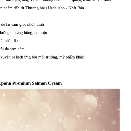
ản phẩm đến từ Thương hiệu Hada labo - Nhật Bản
để lại cảm giác nhờn dính
 dưỡng da sáng hồng, ẩm mịn
t nhăn li ti
 tối da sạm nám
ng xuyên bị kích ứng bởi môi trường, mỹ phẩm khác.
ồi Epona Premium Salmon Cream