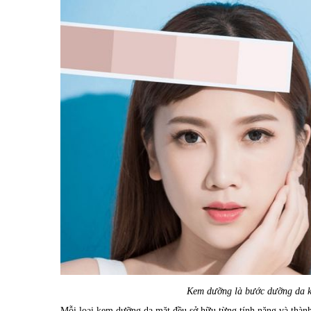
Kem dưỡng là bước dưỡng da kh
Mỗi loại kem dưỡng da mặt đều sở hữu từng tính năng và thành 