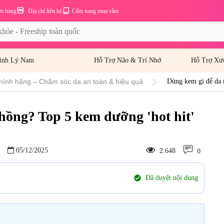
ơn hàng
Địa chỉ liên hệ
Cẩm nang mua sắm
inh Lý Nam
Hỗ Trợ Não & Trí Nhớ
Hỗ Trợ Xư
hính hãng – Chăm sóc da an toàn & hiệu quả
Dùng kem gì để da m
hồng? Top 5 kem dưỡng 'hot hit'
05/12/2025
2.648
0
check_circle
Đã duyệt nội dung