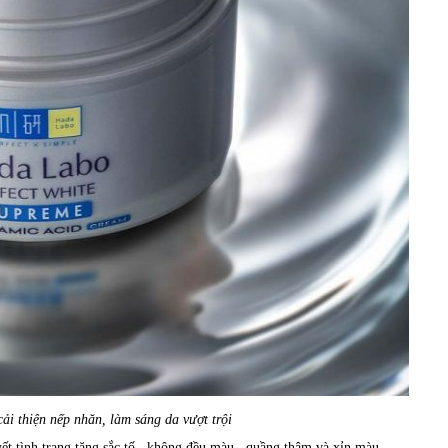
i thiện nếp nhăn, làm sáng da vượt trội
t tình trạng tăng sắc tố , không đều màu , quầng thâm và xỉn màu.