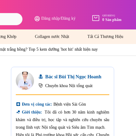
GIỎ HÀNG
Đăng nhập
/
Đăng ký
0
Sản phẩm
ơng Khớp
Collagen nước Nhật
Tất Cả Thương Hiệu
ặt trắng hồng? Top 5 kem dưỡng 'hot hit' nhất hiện nay
Bác sĩ Bùi Thị Ngọc Hoanh
Chuyên khoa Nội tổng quát
local_hospital
Đơn vị công tác:
Bệnh viện Sài Gòn
bubble_chart
Giới thiệu:
Tôi đã có hơn 30 năm kinh nghiệm
khám và điều trị, học tập và nghiên cứu chuyên sâu
trong lĩnh vực Nội tổng quát và Siêu âm Tim mạch.
Hiện tôi là Phó trưởng khoa Hồi sức cấp cứu, Chuyên