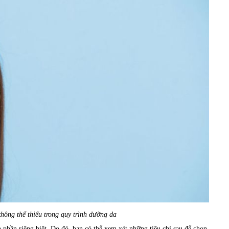
ông thể thiếu trong quy trình dưỡng da
phần riêng biệt. Do đó, bạn có thể xem xét những tiêu chí sau để chọn