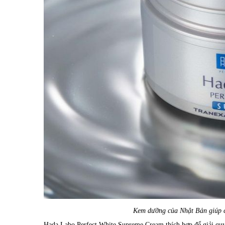
Kem dưỡng của Nhật Bản giúp cả
Hada Labo Perfect White Supreme Cream thích hợp để giải quyế