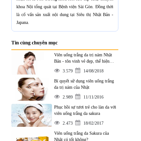
khoa Nội tổng quát tại Bệnh viện Sài Gòn. Đồng thời
là cố vấn sản xuất nội dung tại Siêu thị Nhật Bản -
Japana.
Tin cùng chuyên mục
Viên uống trắng da trị nám Nhật
Bản - tôn vinh vẻ đẹp, thể hiện
đẳng cấp
3.579
14/08/2018
Bí quyết sử dụng viên uống trắng
da trị nám của Nhật
2.989
11/11/2016
Phục hồi sự tươi trẻ cho làn da với
viên uống trắng da sakura
2.473
18/02/2017
Viên uống trắng da Sakura của
Nhật có tốt không?