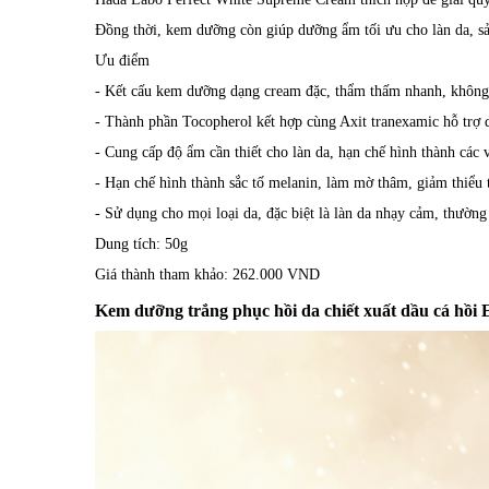
Đồng thời, kem dưỡng còn giúp dưỡng ẩm tối ưu cho làn da, s
Ưu điểm
- Kết cấu kem dưỡng dạng cream đặc, thẩm thấm nhanh, không 
- Thành phần Tocopherol kết hợp cùng Axit tranexamic hỗ trợ
- Cung cấp độ ẩm cần thiết cho làn da, hạn chế hình thành các vế
- Hạn chế hình thành sắc tố melanin, làm mờ thâm, giảm thiểu
- Sử dụng cho mọi loại da, đặc biệt là làn da nhạy cảm, thườ
Dung tích: 50g
Giá thành tham khảo: 262.000 VND
Kem dưỡng trắng phục hồi da chiết xuất dầu cá h