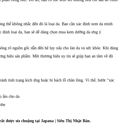
g thể không nhắc đến đó là loại da. Bạn cần xác định xem da mình
ác định loại da, bạn sẽ dễ dàng chọn mua kem dưỡng da ưng ý.
hông rõ nguồn gốc dẫn đến hệ lụy xấu cho làn da và sức khỏe. Khi dùng
ng hiệu sản phẩm. Một thương hiệu uy tín sẽ giúp bạn an tâm về độ
ánh tình trạng kích ứng hoặc bí bách lỗ chân lông. Vì thế, bước “xác
ấp ẩm cho da
 nhẹ
rất được ưa chuộng tại Japana | Siêu Thị Nhật Bản.