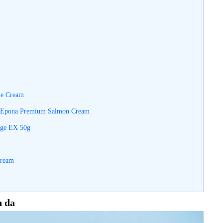
me Cream
hồi Epona Premium Salmon Cream
rge EX 50g
Cream
n da