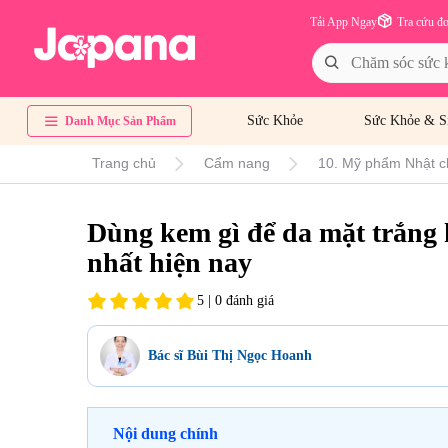
Tải App Ngay
Tra cứu đ
Sức Khỏe
Sức Khỏe & S
Danh Mục Sản Phẩm
Trang chủ
Cẩm nang
10. Mỹ phẩm Nhật c
Dùng kem gì để da mặt trắng 
nhất hiện nay
5 | 0 đánh giá
Bác sĩ Bùi Thị Ngọc Hoanh
Nội dung chính