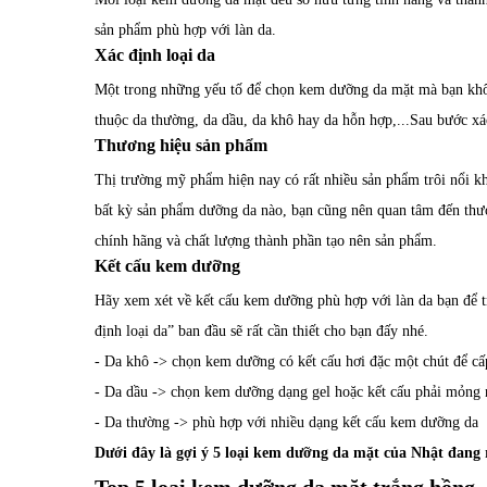
sản phẩm phù hợp với làn da.
Xác định loại da
Một trong những yếu tố để chọn kem dưỡng da mặt mà bạn khôn
thuộc da thường, da dầu, da khô hay da hỗn hợp,...Sau bước x
Thương hiệu sản phẩm
Thị trường mỹ phẩm hiện nay có rất nhiều sản phẩm trôi nổi k
bất kỳ sản phẩm dưỡng da nào, bạn cũng nên quan tâm đến thươ
chính hãng và chất lượng thành phần tạo nên sản phẩm.
Kết cấu kem dưỡng
Hãy xem xét về kết cấu kem dưỡng phù hợp với làn da bạn để tr
định loại da” ban đầu sẽ rất cần thiết cho bạn đấy nhé.
- Da khô -> chọn kem dưỡng có kết cấu hơi đặc một chút để c
- Da dầu -> chọn kem dưỡng dạng gel hoặc kết cấu phải mỏng
- Da thường -> phù hợp với nhiều dạng kết cấu kem dưỡng da
Dưới đây là gợi ý 5 loại kem dưỡng da mặt của Nhật đang 
Top 5 loại kem dưỡng da mặt trắng hồng