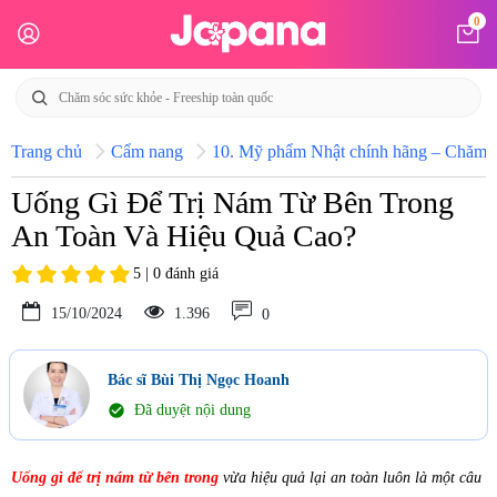
0
Trang chủ
Cẩm nang
10. Mỹ phẩm Nhật chính hãng – Chăm só
Uống Gì Để Trị Nám Từ Bên Trong
An Toàn Và Hiệu Quả Cao?
5 | 0 đánh giá
15/10/2024
1.396
0
Bác sĩ Bùi Thị Ngọc Hoanh
check_circle
Đã duyệt nội dung
Uống gì để trị nám từ bên trong
vừa hiệu quả lại an toàn luôn là một câu