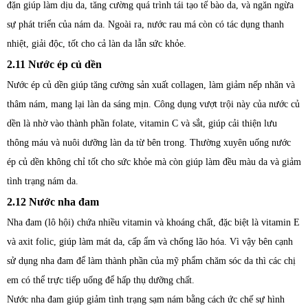
đặn giúp làm dịu da, tăng cường quá trình tái tạo tế bào da, và ngăn ngừa
sự phát triển của nám da. Ngoài ra, nước rau má còn có tác dụng thanh
nhiệt, giải độc, tốt cho cả làn da lẫn sức khỏe.
2.11 Nước ép củ dền
Nước ép củ dền giúp tăng cường sản xuất collagen, làm giảm nếp nhăn và
thâm nám, mang lại làn da sáng mịn. Công dụng vượt trội này của nước củ
dền là nhờ vào thành phần folate, vitamin C và sắt, giúp cải thiện lưu
thông máu và nuôi dưỡng làn da từ bên trong. Thường xuyên uống nước
ép củ dền không chỉ tốt cho sức khỏe mà còn giúp làm đều màu da và giảm
tình trạng nám da.
2.12 Nước nha đam
Nha đam (lô hội) chứa nhiều vitamin và khoáng chất, đặc biệt là vitamin E
và axit folic, giúp làm mát da, cấp ẩm và chống lão hóa. Vì vậy bên cạnh
sử dụng nha đam để làm thành phần của mỹ phẩm chăm sóc da thì các chị
em có thể trực tiếp uống để hấp thụ dưỡng chất.
Nước nha đam giúp giảm tình trạng sạm nám bằng cách ức chế sự hình