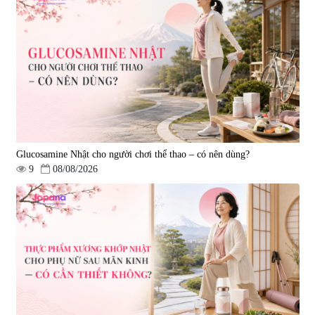
Viên uống bổ não Ribeto Shoji
Viên nang uống cải thiện thị lực,
Ichoha Ekisu Plus - 90 viên
trí nhớ DHA + EPA + Flaxseed
Oil 30 viên/gói - Date 02/2027
|
57.920
|
52.346
1.450.000 đ
225.000 đ
Glucosamine Nhật cho người chơi thể thao – có nên dùng?
9
08/08/2026
Tẩy tế bào chết Nichiei Bussan
Viên uống hỗ trợ bền thành
Nano NMN+ Peeling Gel
mạch, ngừa tai biến Elastin Plus
Luxury 200g
& Nattokinase Hokoen 80 viên
|
0
|
0
1.490.000 đ
980.000 đ