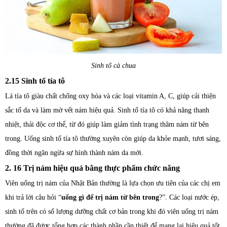
Sinh tố cà chua
2.15 Sinh tố tía tô
Lá tía tô giàu chất chống oxy hóa và các loại vitamin A, C, giúp cải thiện
sắc tố da và làm mờ vết nám hiệu quả. Sinh tố tía tô có khả năng thanh
nhiệt, thải độc cơ thể, từ đó giúp làm giảm tình trạng thâm nám từ bên
trong. Uống sinh tố tía tô thường xuyên còn giúp da khỏe mạnh, tươi sáng,
đồng thời ngăn ngừa sự hình thành nám da mới.
2. 16 Trị nám hiệu quả bằng thực phẩm chức năng
Viên uống trị nám của Nhật Bản thường là lựa chọn ưu tiên của các chị em
khi trả lời câu hỏi “
uống gì để trị nám từ bên trong
?”. Các loại nước ép,
sinh tố trên có số lượng dưỡng chất cơ bản trong khi đó viên uống trị nám
thường đã được tổng hợp các thành phần cần thiết để mang lại hiệu quả tốt