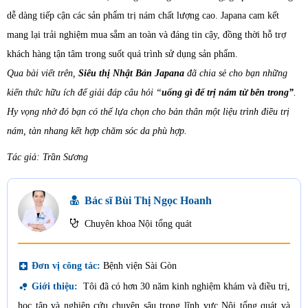
dễ dàng tiếp cận các sản phẩm trị nám chất lượng cao. Japana cam kết
mang lại trải nghiệm mua sắm an toàn và đáng tin cậy, đồng thời hỗ trợ
khách hàng tận tâm trong suốt quá trình sử dụng sản phẩm.
Qua bài viết trên,
Siêu thị Nhật Bản
Japana
đã chia sẻ cho bạn những
kiến thức hữu ích để giải đáp câu hỏi “
uống gì để trị nám từ bên trong”
.
Hy vọng nhờ đó bạn có thể lựa chọn cho bản thân một liệu trình điều trị
nám, tàn nhang kết hợp chăm sóc da phù hợp.
Tác giả: Trần Sương
Bác sĩ Bùi Thị Ngọc Hoanh
Chuyên khoa Nội tổng quát
local_hospital
Đơn vị công tác:
Bệnh viện Sài Gòn
bubble_chart
Giới thiệu:
Tôi đã có hơn 30 năm kinh nghiệm khám và điều trị,
học tập và nghiên cứu chuyên sâu trong lĩnh vực Nội tổng quát và