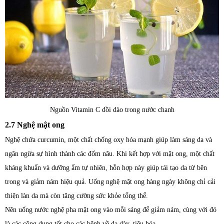
Nguồn Vitamin C dồi dào trong nước chanh
2.7 Nghệ mật ong
Nghệ chứa curcumin, một chất chống oxy hóa mạnh giúp làm sáng da và
ngăn ngừa sự hình thành các đốm nâu. Khi kết hợp với mật ong, một chất
kháng khuẩn và dưỡng ẩm tự nhiên, hỗn hợp này giúp tái tạo da từ bên
trong và giảm nám hiệu quả. Uống nghệ mật ong hàng ngày không chỉ cải
thiện làn da mà còn tăng cường sức khỏe tổng thể.
Nên uống nước nghệ pha mật ong vào mỗi sáng để giảm nám, cùng với đó
là các công dụng tốt cho các bệnh về dạ dày, tiêu hóa.