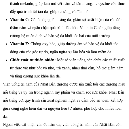
thành melanin, giúp làm mờ vết nám và tàn nhang. L-cystine còn thúc
đẩy quá trình tái tạo da, giúp da sáng và đều màu.
Vitamin C:
Có tác dụng làm sáng da, giảm sự xuất hiện của các đốm
thâm nám và ngăn chặn quá trình lão hóa. Vitamin C còn giúp tăng
cường hệ miễn dịch và bảo vệ da khỏi tác hại của môi trường
Vitamin E:
Chống oxy hóa, giúp dưỡng ẩm và bảo vệ da khỏi tác
động của các gốc tự do, ngăn ngừa sự lão hóa và làm mềm da.
Chiết xuất từ thiên nhiên:
Một số viên uống còn chứa các chiết xuất
từ thực vật như bột vỏ nho, trà xanh, nhau thai cừu, hỗ trợ giảm nám
và tăng cường sức khỏe làn da.
Viên uống trị nám của Nhật Bản thường được sản xuất bởi các thương hiệu
nổi tiếng và uy tín trong ngành mỹ phẩm và chăm sóc sức khỏe. Nhật Bản
nổi tiếng với quy trình sản xuất nghiêm ngặt và đảm bảo an toàn, kết hợp
giữa công nghệ hiện đại và nguyên liệu tự nhiên, phù hợp cho nhiều loại
da.
Ngoài việc cải thiện vấn đề nám da, viên uống trị nám của Nhật Bản còn