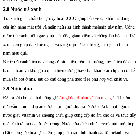
2.8 Nước trà xanh
Trà xanh giàu chất chống oxy hóa EGCG, giúp bảo vệ da khỏi tác động
của ánh nắng mặt trời và ngăn ngừa sự hình thành melanin gây nám. Uống
nước trà xanh mỗi ngày giúp thải độc, giảm viêm và chống lão hóa da. Trà
xanh còn giúp da khỏe mạnh và sáng mịn từ bên trong, làm giảm thâm
nám hiệu quả.
Nước trà xanh hiện nay đang có rất nhiều trên thị trường, tuy nhiên để đảm
bảo an toàn và không có quá nhiều đường hay chất khác, các chị em có thể
mua sẵn bột ở nhà, sau đó chủ động pha theo tỉ lệ phù hợp với khẩu vị.
2.9 Nước dừa
Để trả lời cho câu hỏi uống gì?
Ăn gì để trị nám và tàn nhang
? Thì nước
dừa vẫn luôn là đáp án được mọi người đưa ra. Nước dừa là một nguồn
nước giàu vitamin và khoáng chất, giúp cung cấp độ ẩm cho da và thúc đẩy
quá trình tái tạo da từ bên trong. Nước dừa chứa nhiều cytokinin, một hợp
chất chống lão hóa tự nhiên, giúp giảm sự hình thành sắc tố melanin và