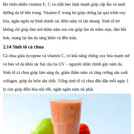
Bơ chứa nhiều vitamin E, C và chất béo lành mạnh giúp cấp ẩm và nuôi
dưỡng da từ bên trong. Vitamin E trong bơ giúp chống lại quá trình oxy
hóa, ngăn ngừa sự hình thành các đốm nám và tàn nhang. Sinh tố bơ
không chỉ giúp làm mờ thâm nám mà còn giúp làn da mềm mịn, đàn hồi
hơn, mang lại làn da sáng khỏe và đều màu.
2.14 Sinh tố cà chua
Cà chua giàu lycopene và vitamin C, có khả năng chống oxy hóa mạnh mẽ
và bảo vệ da khỏi tác hại của tia UV – nguyên nhân chính gây nám da.
Sinh tố cà chua giúp làm sáng da, giảm thâm nám và tăng cường sản xuất
collagen, giúp da luôn săn chắc. Uống sinh tố cà chua đều đặn mỗi ngày 1
ly còn giúp điều hòa nội tiết, ngăn ngừa nám tái phát.