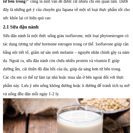
từ bên trong
?” cũng là một vấn đề được rất nhiều chị em quan tâm. Dưới
đây là những gợi ý của chuyên gia Japana về một số loại thực phẩm tốt cho
sức khỏe lại có hiệu quả cao.
2.1 Sữa đậu nành
Sữa đậu nành là một thức uống giàu isoflavone, một loại phytoestrogen có
tác dụng tương tự như hormone estrogen trong cơ thể. Isoflavone giúp cân
bằng nội tiết tố, giảm sự sản sinh melanin – nguyên nhân chính gây ra nám
da. Ngoài ra, sữa đậu nành còn chứa nhiều protein và vitamin E giúp
dưỡng ẩm, cải thiện độ đàn hồi của da, giúp da sáng hơn từ bên trong.
Các chị em có thể tự làm tại nhà hoặc mua sẵn ở bên ngoài đối với thực
phẩm này. Lưu ý nên uống không đường hoặc ít đường để tránh tích tụ mỡ
và uống đều đặn mỗi ngày 1-2 ly.