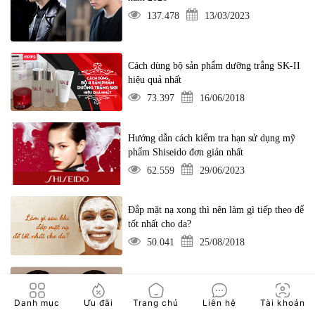
137.478
13/03/2023
Cách dùng bộ sản phẩm dưỡng trắng SK-II
hiệu quả nhất
73.397
16/06/2018
Hướng dẫn cách kiểm tra hạn sử dụng mỹ
phẩm Shiseido đơn giản nhất
62.559
29/06/2023
Đắp mặt nạ xong thì nên làm gì tiếp theo để
tốt nhất cho da?
50.041
25/08/2018
Viên uống NMN Nhật Bản uống lúc nào
hiệu quả tốt nhất?
Danh mục
Ưu đãi
Trang chủ
Liên hệ
Tài khoản
49.211
06/07/2023