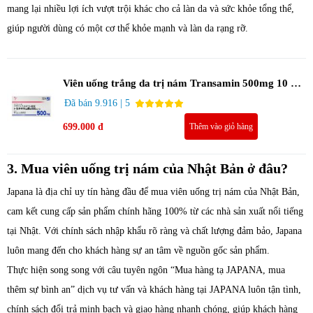
mang lại nhiều lợi ích vượt trội khác cho cả làn da và sức khỏe tổng thể,
giúp người dùng có một cơ thể khỏe mạnh và làn da rạng rỡ.
Viên uống trắng da trị nám Transamin 500mg 10 vỉ
100 viên
Đã bán 9.916 | 5
699.000 đ
Thêm vào giỏ hàng
3. Mua viên uống trị nám của Nhật Bản ở đâu?
Japana là địa chỉ uy tín hàng đầu để mua viên uống trị nám của Nhật Bản,
cam kết cung cấp sản phẩm chính hãng 100% từ các nhà sản xuất nổi tiếng
tại Nhật. Với chính sách nhập khẩu rõ ràng và chất lượng đảm bảo, Japana
luôn mang đến cho khách hàng sự an tâm về nguồn gốc sản phẩm.
Thực hiện song song với câu tuyên ngôn “Mua hàng tạ JAPANA, mua
thêm sự bình an” dịch vụ tư vấn và khách hàng tại JAPANA luôn tận tình,
chính sách đổi trả minh bạch và giao hàng nhanh chóng, giúp khách hàng