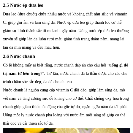
2.5 Nước ép dưa leo
Dưa leo (dưa chuột) chứa nhiều nước và khoáng chất như silic và vitamin
C, giúp giữ ẩm và làm sáng da. Nước ép dưa leo giúp thanh lọc cơ thể,
giảm sự hình thành sắc tố melanin gây nám. Uống nước ép dưa leo thường
xuyên sẽ giúp làn da luôn tươi mát, giảm tình trạng thâm nám, mang lại
làn da mịn màng và đều màu hơn.
2.6 Nước chanh
Có lẽ không mấy ai biết rằng, nước chanh đáp án cho câu hỏi “
uống gì để
trị nám từ bên trong
?
”.
Từ lâu, nước chanh đã là thần dược cho các chu
trình chăm sóc sắc đẹp, da dẻ cho chị em.
Nước chanh là nguồn cung cấp vitamin C dồi dào, giúp làm sáng da, mờ
vết nám và tăng cường sức đề kháng cho cơ thể. Chất chống oxy hóa trong
chanh giúp giảm thiểu tác động của gốc tự do, ngăn ngừa nám da tái phát.
Uống một ly nước chanh pha loãng với nước ấm mỗi sáng sẽ giúp cơ thể
thải độc và cải thiện sắc tố da.