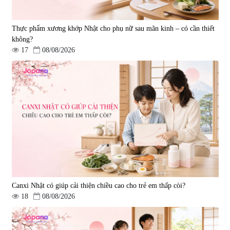
Thực phẩm xương khớp Nhật cho phụ nữ sau mãn kinh – có cần thiết
không?
17
08/08/2026
Viên uống bổ gan Ribeto Shoji
Viên uống hỗ trợ cải thiện thoát
Hepaclean 60 viên
vị đĩa đệm Kyoto Has 30 viên
|
543.205
|
14.560
690.000 đ
1.600.000 đ
Canxi Nhật có giúp cải thiện chiều cao cho trẻ em thấp còi?
18
08/08/2026
Viên uống hỗ trợ giấc ngủ Fujina
Viên uống phòng ngừa & hỗ trợ
Sleepy Nhật Bản 80 viên
điều trị đột quỵ Biken Kinase
Gold 60 viên
|
13.760
|
0