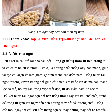
Uống sữa đậu này đều đặn điều trị nám
>>>>Tham khảo:
Top 5+ Viên Uống Trị Nám Nhật Bản An Toàn Và
Hiệu Quả
2.2 Nước rau ngót
Rau ngót là câu trả lời cho câu hỏi “
uống gì để trị nám từ bên trong
?
”
vì có chứa nhiều vitamin C và A, là những chất chống oxy hóa mạnh, giúp
tái tạo collagen và làm giảm sự hình thành các đốm nám. Uống nước rau
ngót thường xuyên không chỉ giúp cải thiện sức khỏe làn da mà còn thanh
lọc cơ thể, hỗ trợ gan trong việc thải độc, từ đó giảm nám từ gốc rễ.
Đối với nước rau ngót bạn chỉ nên uống tươi ngay sau khi chế biến, tránh
để trong tủ lạnh lâu ngày dẫn đến những thay đổi về dưỡng chất. Uống 1
cốc mỗi ngày thì chỉ sau nửa tháng bạn sẽ thấy những thay đổi rõ rệt của