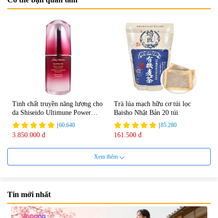
Tinh chất truyền năng lượng cho
Trà lúa mạch hữu cơ túi lọc
da Shiseido Ultimune Power
Baisho Nhật Bản 20 túi
75ml
|
60.640
|
85.280
3.850.000 đ
161.500 đ
Xem thêm
Tin mới nhất