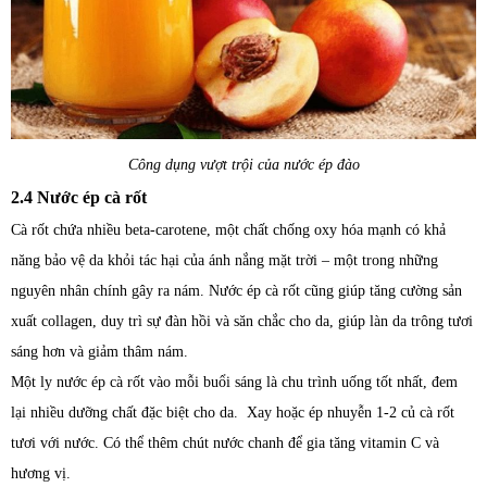
Công dụng vượt trội của nước ép đào
2.4 Nước ép cà rốt
Cà rốt chứa nhiều beta-carotene, một chất chống oxy hóa mạnh có khả
năng bảo vệ da khỏi tác hại của ánh nắng mặt trời – một trong những
nguyên nhân chính gây ra nám. Nước ép cà rốt cũng giúp tăng cường sản
xuất collagen, duy trì sự đàn hồi và săn chắc cho da, giúp làn da trông tươi
sáng hơn và giảm thâm nám.
Một ly nước ép cà rốt vào mỗi buổi sáng là chu trình uống tốt nhất, đem
lại nhiều dưỡng chất đặc biệt cho da. Xay hoặc ép nhuyễn 1-2 củ cà rốt
tươi với nước. Có thể thêm chút nước chanh để gia tăng vitamin C và
hương vị.