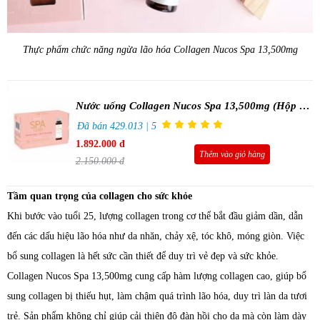
Thực phẩm chức năng ngừa lão hóa Collagen Nucos Spa 13,500mg
Nước uống Collagen Nucos Spa 13,500mg (Hộp 10
chai x 50ml)
Đã bán 429.013 | 5
1.892.000 đ
Thêm vào giỏ hàng
2.150.000 đ
Tầm quan trọng của collagen cho sức khỏe
Khi bước vào tuổi 25, lượng collagen trong cơ thể bắt đầu giảm dần, dẫn
đến các dấu hiệu lão hóa như da nhăn, chảy xệ, tóc khô, móng giòn. Việc
bổ sung collagen là hết sức cần thiết để duy trì vẻ đẹp và sức khỏe.
Collagen Nucos Spa 13,500mg cung cấp hàm lượng collagen cao, giúp bổ
sung collagen bị thiếu hụt, làm chậm quá trình lão hóa, duy trì làn da tươi
trẻ. Sản phẩm không chỉ giúp cải thiện độ đàn hồi cho da mà còn làm dày