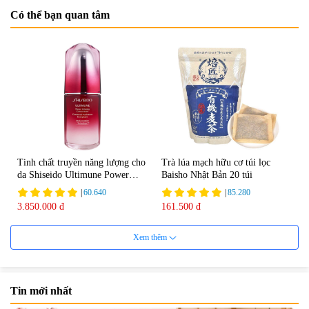
Có thể bạn quan tâm
Tinh chất truyền năng lượng cho
Trà lúa mạch hữu cơ túi lọc
da Shiseido Ultimune Power
Baisho Nhật Bản 20 túi
75ml
|
60.640
|
85.280
3.850.000 đ
161.500 đ
Xem thêm
Tin mới nhất