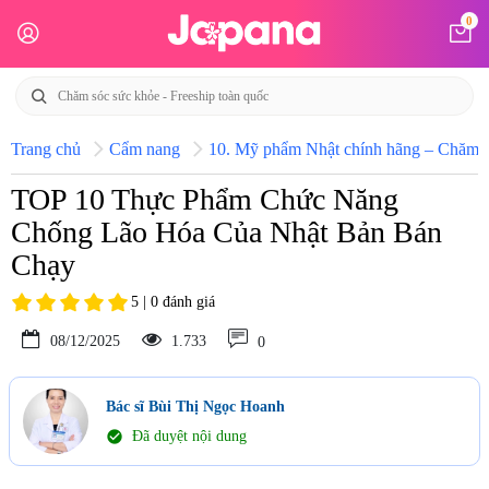
0
Trang chủ
Cẩm nang
10. Mỹ phẩm Nhật chính hãng – Chăm só
TOP 10 Thực Phẩm Chức Năng
Chống Lão Hóa Của Nhật Bản Bán
Chạy
5 | 0 đánh giá
08/12/2025
1.733
0
Bác sĩ Bùi Thị Ngọc Hoanh
check_circle
Đã duyệt nội dung