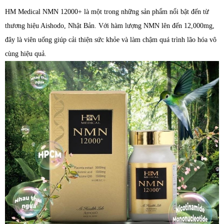
HM Medical NMN 12000+ là một trong những sản phẩm nổi bật đến từ
thương hiệu Aishodo, Nhật Bản. Với hàm lượng NMN lên đến 12,000mg,
đây là viên uống giúp cải thiện sức khỏe và làm chậm quá trình lão hóa vô
cùng hiệu quả.