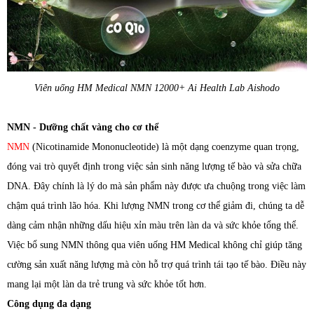
Viên uống HM Medical NMN 12000+ Ai Health Lab Aishodo
NMN - Dưỡng chất vàng cho cơ thể
NMN
(Nicotinamide Mononucleotide) là một dạng coenzyme quan trọng,
đóng vai trò quyết định trong việc sản sinh năng lượng tế bào và sửa chữa
DNA. Đây chính là lý do mà sản phẩm này được ưa chuộng trong việc làm
chậm quá trình lão hóa. Khi lượng NMN trong cơ thể giảm đi, chúng ta dễ
dàng cảm nhận những dấu hiệu xỉn màu trên làn da và sức khỏe tổng thể.
Việc bổ sung NMN thông qua viên uống HM Medical không chỉ giúp tăng
cường sản xuất năng lượng mà còn hỗ trợ quá trình tái tạo tế bào. Điều này
mang lại một làn da trẻ trung và sức khỏe tốt hơn.
Công dụng đa dạng