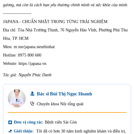
gương, mà còn là cách bạn yêu thương chính mình và sức khỏe của mình.
-------------------
JAPANA - CHUẨN NHẬT TRONG TỪNG TRẢI NGHIỆM
Địa chỉ: Tòa Nhà Trường Thịnh, 76 Nguyễn Háo Vĩnh, Phường Phú Thọ
Hòa, TP. HCM
Mess: m.me/japana.sieuthinhat
Hotline: 0975 800 600
Website: https://japana.vn
Tác giả: Nguyễn Phúc Danh
Bác sĩ Bùi Thị Ngọc Hoanh
Chuyên khoa Nội tổng quát
local_hospital
Đơn vị công tác:
Bệnh viện Sài Gòn
bubble_chart
Giới thiệu:
Tôi đã có hơn 30 năm kinh nghiệm khám và điều trị,