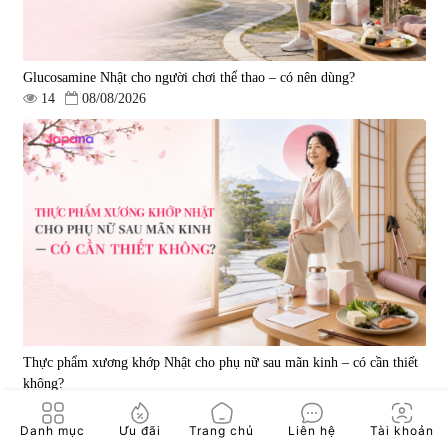
Glucosamine Nhật cho người chơi thể thao – có nên dùng?
14
08/08/2026
Viên uống bổ gan Ribeto Shoji
Viên uống hỗ trợ cải thiện thoát
Hepaclean 60 viên
vị đĩa đệm Kyoto Has 30 viên
|
543.205
|
14.560
690.000 đ
1.600.000 đ
Thực phẩm xương khớp Nhật cho phụ nữ sau mãn kinh – có cần thiết
không?
20
08/08/2026
Viên uống hỗ trợ giấc ngủ Fujina
Viên uống phòng ngừa & hỗ trợ
Danh mục
Ưu đãi
Trang chủ
Liên hệ
Tài khoản
Sleepy Nhật Bản 80 viên
điều trị đột quỵ Biken Kinase