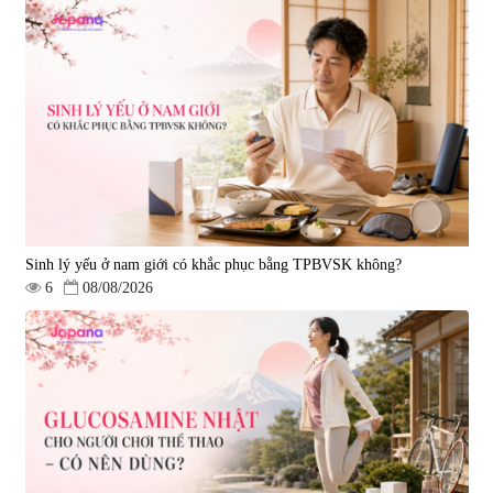
Viên uống bổ não Ribeto Shoji
Viên nang uống cải thiện thị lực,
Ichoha Ekisu Plus - 90 viên
trí nhớ DHA + EPA + Flaxseed
Oil 30 viên/gói - Date 02/2027
|
57.920
|
52.346
1.450.000 đ
225.000 đ
Sinh lý yếu ở nam giới có khắc phục bằng TPBVSK không?
6
08/08/2026
Tẩy tế bào chết Nichiei Bussan
Viên uống hỗ trợ bền thành
Nano NMN+ Peeling Gel
mạch, ngừa tai biến Elastin Plus
Luxury 200g
& Nattokinase Hokoen 80 viên
|
0
|
0
1.490.000 đ
980.000 đ