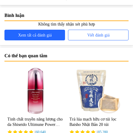
Bình luận
Không tìm thấy nhận xét phù hợp
Xem tất cả đánh giá
Viết đánh giá
Có thể bạn quan tâm
Tinh chất truyền năng lượng cho
Trà lúa mạch hữu cơ túi lọc
da Shiseido Ultimune Power
Baisho Nhật Bản 20 túi
75ml
|
60.640
|
85.280