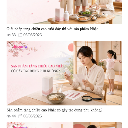
Giải pháp tăng chiều cao tuổi dậy thì với sản phẩm Nhật
33
06/08/2026
Viên uống hỗ trợ giấc ngủ Fujina
Viên uống phòng ngừa & hỗ trợ
Sleepy Nhật Bản 80 viên
điều trị đột quỵ Biken Kinase
Gold 60 viên
|
13.760
|
0
580.000 đ
1.570.000 đ
Sản phẩm tăng chiều cao Nhật có gây tác dụng phụ không?
44
06/08/2026