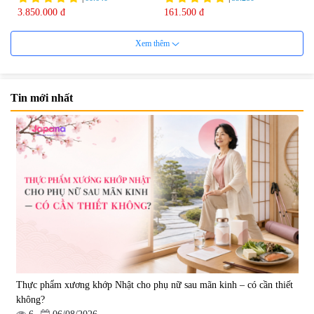
3.850.000 đ
161.500 đ
Xem thêm
Tin mới nhất
Viên uống bổ não Ribeto Shoji
Viên nang uống cải thiện thị lực,
Ichoha Ekisu Plus - 90 viên
trí nhớ DHA + EPA + Flaxseed
Oil 30 viên/gói - Date 02/2027
|
57.920
|
52.346
1.450.000 đ
225.000 đ
Thực phẩm xương khớp Nhật cho phụ nữ sau mãn kinh – có cần thiết
không?