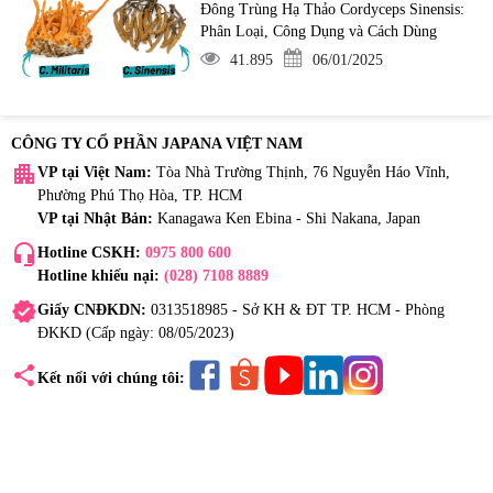
Đông Trùng Hạ Thảo Cordyceps Sinensis:
Phân Loại, Công Dụng và Cách Dùng
41.895
06/01/2025
CÔNG TY CỔ PHẦN JAPANA VIỆT NAM
apartment
VP tại Việt Nam:
Tòa Nhà Trường Thịnh, 76 Nguyễn Háo Vĩnh,
Phường Phú Thọ Hòa, TP. HCM
VP tại Nhật Bản:
Kanagawa Ken Ebina - Shi Nakana, Japan
headset_mic
Hotline CSKH:
0975 800 600
Hotline khiếu nại:
(028) 7108 8889
verified
Giấy CNĐKDN:
0313518985 - Sở KH & ĐT TP. HCM - Phòng
ĐKKD (Cấp ngày: 08/05/2023)
share
Kết nối với chúng tôi: