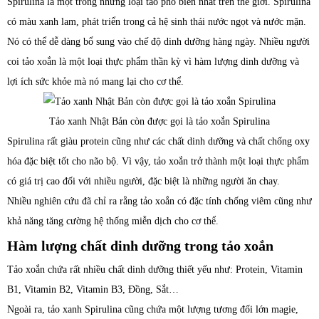
Spirulina là một trong những loại tảo phổ biến nhất trên thế giới. Spirulina
có màu xanh lam, phát triển trong cả hệ sinh thái nước ngọt và nước mặn.
Nó có thể dễ dàng bổ sung vào chế độ dinh dưỡng hàng ngày. Nhiều người
coi tảo xoắn là một loại thực phẩm thần kỳ vì hàm lượng dinh dưỡng và
lợi ích sức khỏe mà nó mang lại cho cơ thể.
Tảo xanh Nhật Bản còn được gọi là tảo xoắn Spirulina
Spirulina rất giàu protein cũng như các chất dinh dưỡng và chất chống oxy
hóa đặc biệt tốt cho não bộ. Vì vậy, tảo xoắn trở thành một loại thực phẩm
có giá trị cao đối với nhiều người, đặc biệt là những người ăn chay.
Nhiều nghiên cứu đã chỉ ra rằng tảo xoắn có đặc tính chống viêm cũng như
khả năng tăng cường hệ thống miễn dịch cho cơ thể.
Hàm lượng chất dinh dưỡng trong tảo xoắn
Tảo xoắn chứa rất nhiều chất dinh dưỡng thiết yếu như: Protein, Vitamin
B1, Vitamin B2, Vitamin B3, Đồng, Sắt…
Ngoài ra, tảo xanh Spirulina cũng chứa một lượng tương đối lớn magie,