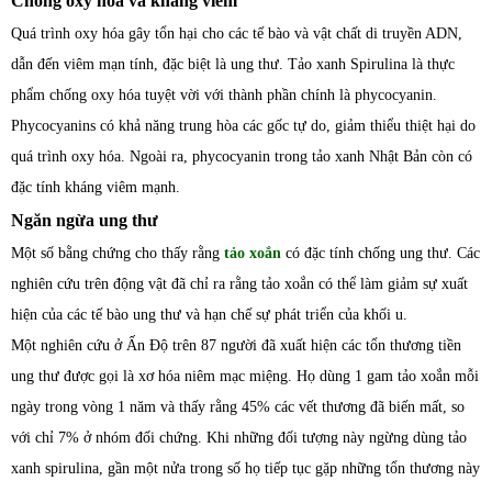
Chống oxy hóa và kháng viêm
Quá trình oxy hóa gây tổn hại cho các tế bào và vật chất di truyền ADN,
dẫn đến viêm mạn tính, đặc biệt là ung thư. Tảo xanh Spirulina là thực
phẩm chống oxy hóa tuyệt vời với thành phần chính là phycocyanin.
Phycocyanins có khả năng trung hòa các gốc tự do, giảm thiểu thiệt hại do
quá trình oxy hóa. Ngoài ra, phycocyanin trong tảo xanh Nhật Bản còn có
đặc tính kháng viêm mạnh.
Ngăn ngừa ung thư
Một số bằng chứng cho thấy rằng
tảo xoắn
có đặc tính chống ung thư. Các
nghiên cứu trên động vật đã chỉ ra rằng tảo xoắn có thể làm giảm sự xuất
hiện của các tế bào ung thư và hạn chế sự phát triển của khối u.
Một nghiên cứu ở Ấn Độ trên 87 người đã xuất hiện các tổn thương tiền
ung thư được gọi là xơ hóa niêm mạc miệng. Họ dùng 1 gam tảo xoắn mỗi
ngày trong vòng 1 năm và thấy rằng 45% các vết thương đã biến mất, so
với chỉ 7% ở nhóm đối chứng. Khi những đối tượng này ngừng dùng tảo
xanh spirulina, gần một nửa trong số họ tiếp tục gặp những tổn thương này