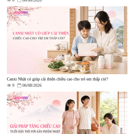
6
06/08/2026
Tẩy tế bào chết Nichiei Bussan
Viên uống hỗ trợ bền thành
Nano NMN+ Peeling Gel
mạch, ngừa tai biến Elastin Plus
Luxury 200g
& Nattokinase Hokoen 80 viên
|
0
|
0
1.490.000 đ
980.000 đ
Canxi Nhật có giúp cải thiện chiều cao cho trẻ em thấp còi?
9
06/08/2026
Viên uống bổ gan Ribeto Shoji
Viên uống hỗ trợ cải thiện thoát
Hepaclean 60 viên
vị đĩa đệm Kyoto Has 30 viên
|
543.205
|
14.560
690.000 đ
1.600.000 đ