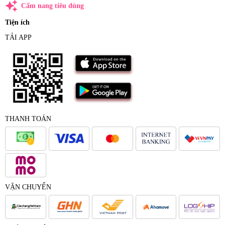
auto_awesome
Cẩm nang tiêu dùng
Tiện ích
TẢI APP
THANH TOÁN
VẬN CHUYỂN