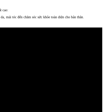
t cao:
n da, mái tóc đến chăm sóc sức khỏe toàn diện cho bản thân.