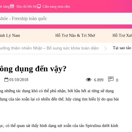
ơn hàng
Địa chỉ liên hệ
Cẩm nang mua sắm
inh Lý Nam
Hỗ Trợ Não & Trí Nhớ
Hỗ Trợ Xư
dưỡng thiên nhiên Nhật – Bổ sung sức khỏe toàn diện
Tại sao tảo
 công dụng đến vậy?
01/10/2018
6.899
0
ong những tác dụng khó có thể phủ nhận, bởi hầu hết ai từng sử dụng
dụng của tảo xoắn lại có nhiều đến thế
, hãy cùng tìm hiểu lý do qua bài
c, có thể quan sát thấy hình dạng sợi xoắn của tảo Spirulina dưới kính