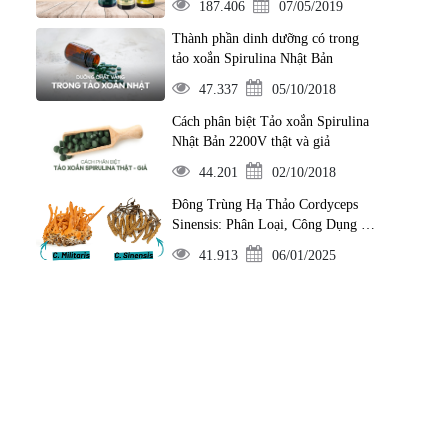
187.406
07/05/2019
Thành phần dinh dưỡng có trong
tảo xoắn Spirulina Nhật Bản
47.337
05/10/2018
Cách phân biệt Tảo xoắn Spirulina
Nhật Bản 2200V thật và giả
44.201
02/10/2018
Đông Trùng Hạ Thảo Cordyceps
Sinensis: Phân Loại, Công Dụng và
Cách Dùng
41.913
06/01/2025