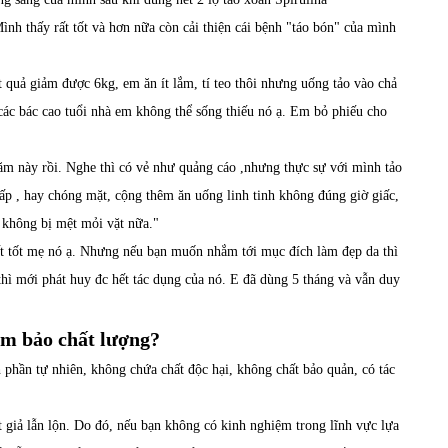
h thấy rất tốt và hơn nữa còn cải thiện cái bệnh "táo bón" của mình
uả giảm được 6kg, em ăn ít lắm, tí teo thôi nhưng uống tảo vào chả
các bác cao tuổi nhà em không thể sống thiếu nó ạ. Em bỏ phiếu cho
m này rồi. Nghe thì có vẻ như quảng cáo ,nhưng thực sự với mình tảo
thấp , hay chóng mặt, cộng thêm ăn uống linh tinh không đúng giờ giấc,
, không bị mệt mỏi vặt nữa."
t tốt mẹ nó ạ. Nhưng nếu bạn muốn nhắm tới mục đích làm đẹp da thì
thì mới phát huy đc hết tác dụng của nó. E đã dùng 5 tháng và vẫn duy
ảm bảo chất lượng?
h phần tự nhiên, không chứa chất độc hại, không chất bảo quản, có tác
ật giả lẫn lộn. Do đó, nếu bạn không có kinh nghiệm trong lĩnh vực lựa