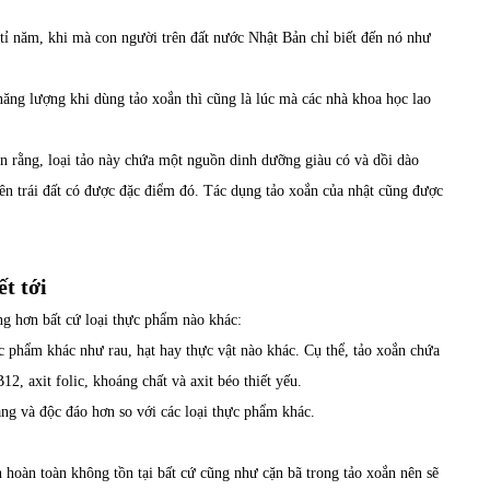
tỉ năm, khi mà con người trên đất nước Nhật Bản chỉ biết đến nó như
ăng lượng khi dùng tảo xoắn thì cũng là lúc mà các nhà khoa học lao
n rằng, loại tảo này chứa một nguồn dinh dưỡng giàu có và dồi dào
rên trái đất có được đặc điểm đó. Tác dụng tảo xoắn của nhật cũng được
t tới
ng hơn bất cứ loại thực phẩm nào khác:
c phẩm khác như rau, hạt hay thực vật nào khác. Cụ thể, tảo xoắn chứa
2, axit folic, khoáng chất và axit béo thiết yếu.
àng và độc đáo hơn so với các loại thực phẩm khác.
 hoàn toàn không tồn tại bất cứ cũng như cặn bã trong tảo xoắn nên sẽ