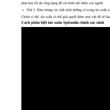
phát huy tối đa công dụng để cải thiện sức khỏe con người.
Thứ 3: Hàm lượng các chất dinh dưỡng có trong tảo xoắn rấ
Chính vì thế, tảo xoắn có thể giải quyết được mọi vấn đề từ là
Cách phân biệt tảo xoắn Spirunila chính xác nhất