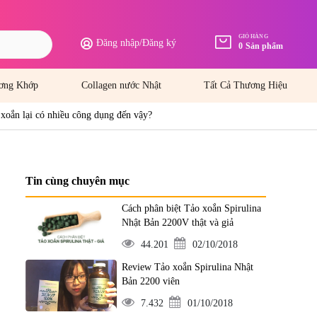
GIỎ HÀNG
Đăng nhập
/
Đăng ký
0
Sản phẩm
ơng Khớp
Collagen nước Nhật
Tất Cả Thương Hiệu
 xoắn lại có nhiều công dụng đến vậy?
Tin cùng chuyên mục
Cách phân biệt Tảo xoắn Spirulina
Nhật Bản 2200V thật và giả
44.201
02/10/2018
Review Tảo xoắn Spirulina Nhật
Bản 2200 viên
7.432
01/10/2018