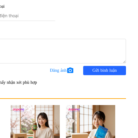
oại
photo_camera
Đăng ảnh
Gửi bình luận
hấy nhận xét phù hợp