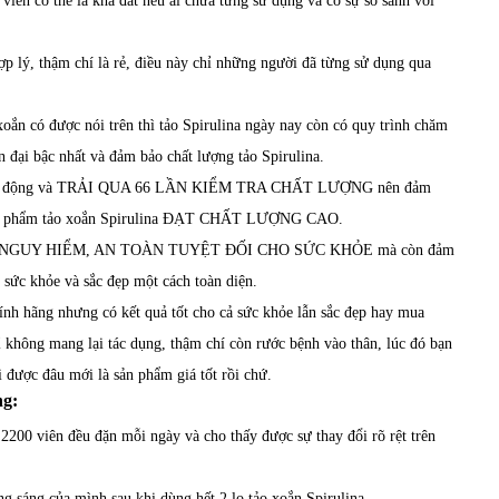
ên có thể là khá đắt nếu ai chưa từng sử dụng và có sự so sánh với
ợp lý, thậm chí là rẻ, điều này chỉ những người đã từng sử dụng qua
ắn có được nói trên thì tảo Spirulina ngày nay còn có quy trình chăm
 đại bậc nhất và đảm bảo chất lượng tảo Spirulina.
oàn tự động và TRẢI QUA 66 LẦN KIỂM TRA CHẤT LƯỢNG nên đảm
ác sản phẩm tảo xoắn Spirulina ĐẠT CHẤT LƯỢNG CAO.
H NGUY HIỂM, AN TOÀN TUYỆT ĐỐI CHO SỨC KHỎE mà còn đảm
 sức khỏe và sắc đẹp một cách toàn diện.
nh hãng nhưng có kết quả tốt cho cả sức khỏe lẫn sắc đẹp hay mua
 không mang lại tác dụng, thậm chí còn rước bệnh vào thân, lúc đó bạn
ời được đâu mới là sản phẩm giá tốt rồi chứ.
ng:
200 viên đều đặn mỗi ngày và cho thấy được sự thay đổi rõ rệt trên
g sáng của mình sau khi dùng hết 2 lọ tảo xoắn Spirulina