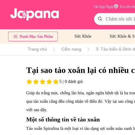
Tải App Ngay
Tra cứu đ
Sức Khỏe
Sức Khỏe & S
Danh Mục Sản Phẩm
Trang chủ
Cẩm nang
3. Tảo biển & Dinh 
Tại sao tảo xoắn lại có nhiều
5 | 0 đánh giá
Giúp da trắng mịn, chống lão hóa, ngăn ngừa bệnh tật là ba tr
qua tảo xoắn cũng đều công nhận về điều đó.
Vậy tại sao công 
viết sau đây.
Một số thông tin về tảo xoắn
Tảo xoắn Spirulina là một loại vi tảo dạng sợi xoắn màu xanh lụ