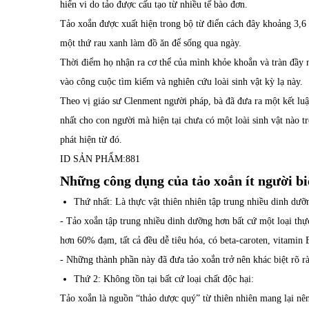
hiển vi do tảo được cấu tạo từ nhiều tế bào đơn.
Tảo xoắn được xuất hiện trong bộ từ điển cách đây khoảng 3,6 
một thứ rau xanh làm đồ ăn để sống qua ngày.
Thời điểm họ nhận ra cơ thể của mình khỏe khoắn và tràn đầy n
vào công cuộc tìm kiếm và nghiên cứu loài sinh vật kỳ lạ này.
Theo vị giáo sư Clenment người pháp, bà đã đưa ra một kết luậ
nhất cho con người mà hiện tại chưa có một loài sinh vật nào t
phát hiện từ đó.
ID SẢN PHẨM:
881
Những công dụng của tảo xoắn ít người biế
Thứ nhất: Là thực vật thiên nhiên tập trung nhiều dinh dưỡ
- Tảo xoắn tập trung nhiều dinh dưỡng hơn bất cứ một loại thự
hơn 60% đạm, tất cả đều dễ tiêu hóa, có beta-caroten, vitamin B1
- Những thành phần này đã đưa tảo xoắn trở nên khác biệt rõ r
Thứ 2: Không tồn tại bất cứ loại chất độc hại:
Tảo xoắn
là nguồn “thảo dược quý” từ thiên nhiên mang lại nên