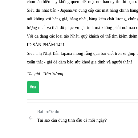
chọn tảo biển hay không quen biết một nơi bán uy tín thì bạn r
Siêu thị nhật bản -
Japana.vn
cung cấp các mặt hàng chính hãng
nói không với hàng giả, hàng nhái, hàng kém chất lượng, chún
lượng nhất và thái độ phục vụ tận tình mà không phải nơi nào 
Với đa dạng các loại tảo Nhật, quý khách có thể tìm kiếm thêm
ID SẢN PHẨM:
1421
Siêu Thị Nhật Bản Japana mong rằng qua bài viết trên sẽ giúp 
xoắn thật - giả để đảm bảo sức khoẻ gia đình và người thân!
Tác giả: Trần Sương
#ua
Bài trước đó
Tại sao cần dùng tinh dầu cá mỗi ngày?