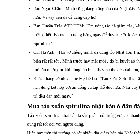
Bạn Ngọc Châu: "Mình cũng đang uống tảo của Nhật đây. Mìn
nữa. Vì vậy nên da dẻ cũng đẹp hơn."
Bạn Huyền Trân ở TP.HCM: "Em uống tảo để giảm cân, kết q
mệt gì hết. Bố mẹ em uống hàng ngày để duy trì sức khỏe, 
Spirulina."
Chị Hà Anh: "Hai vợ chồng mình đã dùng tảo Nhật hơn 1 nă
biển rất rất tốt . Mình trước hay mệt mỏi , do bị huyết áp 
lười ăn nhưng từ khi dùng tảo biển thấy cơ thể dẻo dai hơn
Khách hàng có nickname Mẹ Bé Bo: "Tảo xoắn Spirulina rấ
nên dùng kết hợp với ăn uống và tập thể dục nữa. Như vậy 
trì đều đặn mỗi ngày."
Mua tảo xoắn spirulina nhật bản ở đâu đ
Tảo xoắn spirulina nhật bản là sản phẩm nổi tiếng với các thàn
dụng rất tốt đối với người dùng.
Hiện nay trên thị trường có rất nhiều địa điểm bán tảo Nhật th