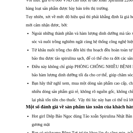
Với mức giá 670.000 VNĐ cho một lọ tảo xoắn Spirulina 2200 vi
hàng loạt sản phẩm được bày bán trên thị trường.
Tuy nhiên, xét về mức độ hiệu quả thì phải khẳng định là giá h
mới cảm nhận được, bởi:
Ngoài những thành phần và hàm lượng dinh dưỡng mà tảo xo
sóc và nuôi trồng nghiêm ngặt cùng hệ thống công nghệ hiện
Từ khâu nuôi trồng cho đến khi thu hoạch đều hoàn t
bảo thu được tảo spirulina sạch, để có thể cho ra đời c
Điều này không chỉ giúp PHÒNG CHỐNG NHIỀU BỆN
bảo hàm lượng dinh dưỡng tối đa cho cơ thể, giúp chăm sóc
Bạn hãy thử nghĩ xem, mua một dòng sản phẩm cao cấp, chí
nhiều dòng sản phẩm giá rẻ, không rõ nguồn gốc, không chỉ
lại phải tốn tiền cho thuốc. Vậy thì lúc này bạn có thể trả l
Một số đánh giá về sản phẩm tảo xoắn của khách hà
Hot girl Diệp Bảo Ngọc dùng Tảo xoắn Spirulina Nhật Bản 2
gương mặt
Bạn có nickname Bông Tơi tự tin khoe làn da căng mịn, trắn