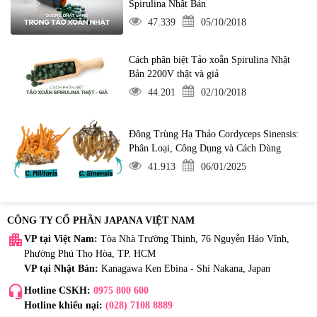
Spirulina Nhật Bản
47.339
05/10/2018
Cách phân biệt Tảo xoắn Spirulina Nhật
Bản 2200V thật và giả
44.201
02/10/2018
Đông Trùng Hạ Thảo Cordyceps Sinensis:
Phân Loại, Công Dụng và Cách Dùng
41.913
06/01/2025
CÔNG TY CỔ PHẦN JAPANA VIỆT NAM
apartment
VP tại Việt Nam:
Tòa Nhà Trường Thịnh, 76 Nguyễn Háo Vĩnh,
Phường Phú Thọ Hòa, TP. HCM
VP tại Nhật Bản:
Kanagawa Ken Ebina - Shi Nakana, Japan
headset_mic
Hotline CSKH:
0975 800 600
Hotline khiếu nại:
(028) 7108 8889