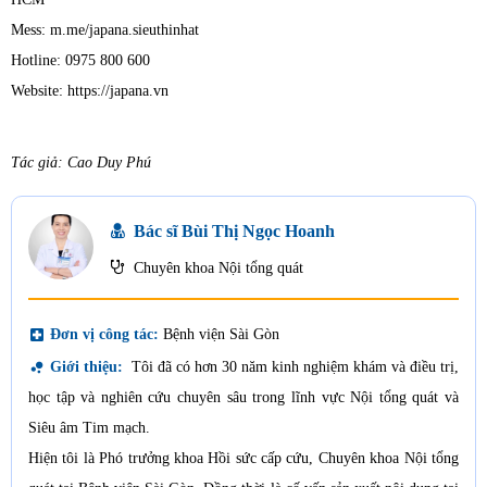
Mess: m.me/japana.sieuthinhat
Hotline: 0975 800 600
Website: https://japana.vn
Tác giả: Cao Duy Phú
Bác sĩ Bùi Thị Ngọc Hoanh
Chuyên khoa Nội tổng quát
local_hospital
Đơn vị công tác:
Bệnh viện Sài Gòn
bubble_chart
Giới thiệu:
Tôi đã có hơn 30 năm kinh nghiệm khám và điều trị,
học tập và nghiên cứu chuyên sâu trong lĩnh vực Nội tổng quát và
Siêu âm Tim mạch.
Hiện tôi là Phó trưởng khoa Hồi sức cấp cứu, Chuyên khoa Nội tổng