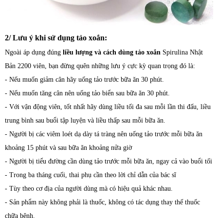
2/ Lưu ý khi sử dụng tảo xoắn:
Ngoài áp dụng đúng
liều lượng và cách dùng tảo xoắn
Spirulina Nhật
Bản 2200 viên, bạn đừng quên những lưu ý cực kỳ quan trọng đó là:
- Nếu muốn giảm cân hãy uống tảo trước bữa ăn 30 phút.
- Nếu muốn tăng cân nên uống tảo biển sau bữa ăn 30 phút.
- Với vận động viên, tốt nhất hãy dùng liều tối đa sau mỗi lần thi đấu, liều
trung bình sau buổi tập luyện và liều thấp sau mỗi bữa ăn.
- Người bị các viêm loét dạ dày tá tràng nên uống tảo trước mỗi bữa ăn
khoảng 15 phút và sau bữa ăn khoảng nửa giờ
- Người bị tiểu đường cần dùng tảo trước mỗi bữa ăn, ngay cả vào buổi tối
- Trong ba tháng cuối, thai phụ cần theo lời chỉ dẫn của bác sĩ
- Tùy theo cơ địa của người dùng mà có hiệu quả khác nhau.
- Sản phẩm này không phải là thuốc, không có tác dụng thay thế thuốc
chữa bệnh.