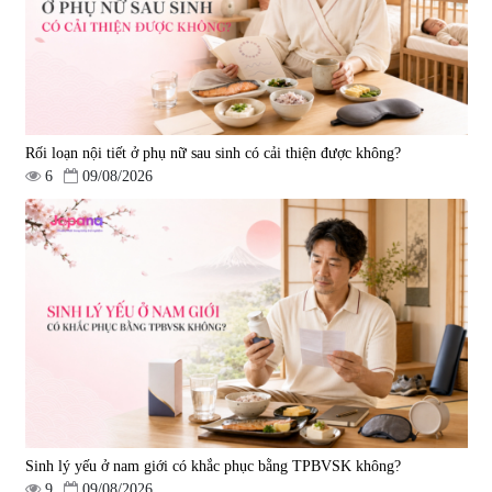
1.450.000 đ
225.000 đ
Rối loạn nội tiết ở phụ nữ sau sinh có cải thiện được không?
6
09/08/2026
Tẩy tế bào chết Nichiei Bussan
Viên uống hỗ trợ bền thành
Nano NMN+ Peeling Gel
mạch, ngừa tai biến Elastin Plus
Luxury 200g
& Nattokinase Hokoen 80 viên
|
0
|
0
1.490.000 đ
980.000 đ
Sinh lý yếu ở nam giới có khắc phục bằng TPBVSK không?
9
09/08/2026