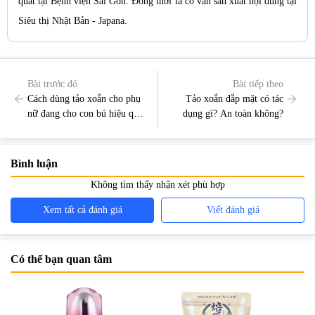
quát tại Bệnh viện Sài Gòn. Đồng thời là cố vấn sản xuất nội dung tại
Siêu thị Nhật Bản - Japana.
Bài trước đó
Bài tiếp theo
Cách dùng tảo xoắn cho phụ
Tảo xoắn đắp mặt có tác
nữ đang cho con bú hiệu quả
dụng gì? An toàn không?
và an toàn
Bình luận
Không tìm thấy nhận xét phù hợp
Xem tất cả đánh giá
Viết đánh giá
Có thể bạn quan tâm