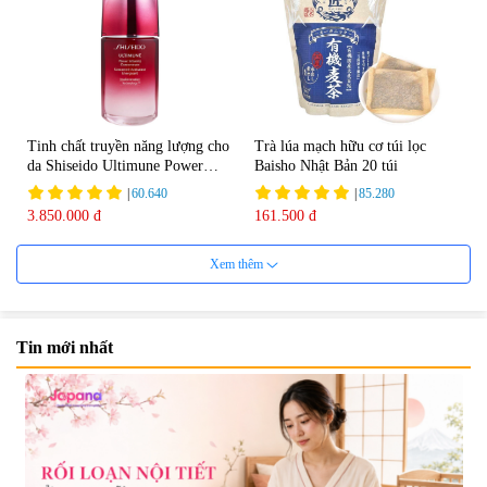
Tinh chất truyền năng lượng cho
Trà lúa mạch hữu cơ túi lọc
da Shiseido Ultimune Power
Baisho Nhật Bản 20 túi
75ml
|
60.640
|
85.280
3.850.000 đ
161.500 đ
Xem thêm
Tin mới nhất
Viên uống bổ não Ribeto Shoji
Viên nang uống cải thiện thị lực,
Ichoha Ekisu Plus - 90 viên
trí nhớ DHA + EPA + Flaxseed
Oil 30 viên/gói - Date 02/2027
|
57.920
|
52.346