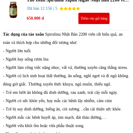
(Chính hãng)
Đã bán 12.156 | 5
650.000 đ
Thêm vào giỏ hàng
Tác dụng của tảo xoắn
Spirulina Nhật Bản 2200 viên rất hiệu quả, an
toàn và thích hợp cho những đối tượng như:
- Người lớn tuổi
- Người hay uống rượu bia
- Người làm công việc nặng nhọc, vất vả, thường xuyên căng thẳng stress.
- Người có lịch sinh hoạt thất thường, ăn uống, nghỉ ngơi và đi ngủ không
đúng giờ giấc. Thường xuyên thức khuya, ngủ muộn, thiếu ngủ.
- Trẻ em lười ăn không đủ dinh dưỡng, rau xanh, trái cây mỗi ngày.
- Người có sức khỏe yếu, hay mắc các bệnh lây nhiễm, cảm cúm
- Trẻ bị suy dinh dưỡng, biếng ăn, còi xương…cần cải thiện sức khỏe.
- Người mắc các bệnh huyết áp, tim mạch, đái tháo đường,…
- Người vừa khỏi ốm hoặc vừa phẫu thuật xong