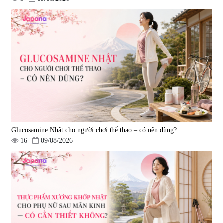
Viên uống bổ gan Ribeto Shoji
Viên uống hỗ trợ cải thiện thoát
Hepaclean 60 viên
vị đĩa đệm Kyoto Has 30 viên
|
543.205
|
14.560
690.000 đ
1.600.000 đ
Glucosamine Nhật cho người chơi thể thao – có nên dùng?
16
09/08/2026
Viên uống hỗ trợ giấc ngủ Fujina
Viên uống phòng ngừa & hỗ trợ
Sleepy Nhật Bản 80 viên
điều trị đột quỵ Biken Kinase
Gold 60 viên
|
13.760
|
0
580.000 đ
1.570.000 đ