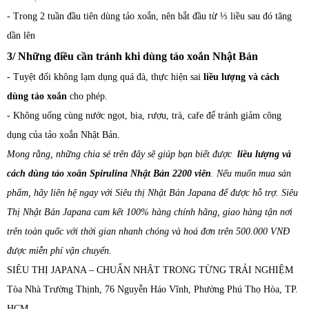
- Trong 2 tuần đầu tiên dùng tảo xoắn, nên bắt đầu từ ⅓ liều sau đó tăng
dần lên
3/ Những điều cần tránh khi dùng tảo xoắn Nhật Bản
- Tuyệt đối không lạm dụng quá đà, thực hiện sai
liều lượng và cách
dùng tảo xoắn
cho phép.
- Không uống cùng nước ngọt, bia, rượu, trà, cafe để tránh giảm công
dụng của tảo xoắn Nhật Bản.
Mong rằng, những chia sẻ trên đây sẽ giúp bạn biết được
liều lượng và
cách dùng tảo xoắn Spirulina Nhật Bản 2200 viên
. Nếu muốn mua sản
phẩm, hãy liên hệ ngay với Siêu thị Nhật Bản Japana để được hỗ trợ. Siêu
Thị Nhật Bản Japana cam kết 100% hàng chính hãng, giao hàng tận nơi
trên toàn quốc với thời gian nhanh chóng và hoá đơn trên 500.000 VNĐ
được miễn phí vận chuyển.
SIÊU THỊ JAPANA – CHUẨN NHẬT TRONG TỪNG TRẢI NGHIỆM
Tòa Nhà Trường Thịnh, 76 Nguyễn Háo Vĩnh, Phường Phú Thọ Hòa, TP.
HCM