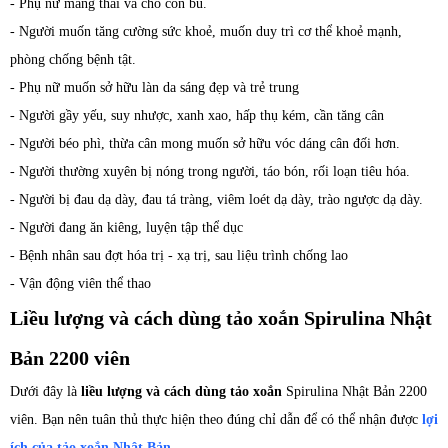
- Phụ nữ mang thai và cho con bú.
- Người muốn tăng cường sức khoẻ, muốn duy trì cơ thể khoẻ mạnh,
phòng chống bệnh tật.
- Phụ nữ muốn sở hữu làn da sáng đẹp và trẻ trung
- Người gầy yếu, suy nhược, xanh xao, hấp thụ kém, cần tăng cân
- Người béo phì, thừa cân mong muốn sở hữu vóc dáng cân đối hơn.
- Người thường xuyên bị nóng trong người, táo bón, rối loạn tiêu hóa.
- Người bị đau dạ dày, đau tá tràng, viêm loét dạ dày, trào ngược dạ dày.
- Người đang ăn kiêng, luyện tập thể dục
- Bệnh nhân sau đợt hóa trị - xạ trị, sau liệu trình chống lao
- Vận động viên thể thao
Liều lượng và cách dùng tảo xoắn Spirulina Nhật
Bản 2200 viên
Dưới đây là
liều lượng và cách dùng tảo xoắn
Spirulina Nhật Bản 2200
viên. Bạn nên tuân thủ thực hiện theo đúng chỉ dẫn để có thể nhận được
lợi
ích của tảo xoắn Nhật Bản
.