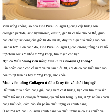
Viên uống chống lão hoá Fine Pure Collagen Q cung cấp lượng lớn
collagen peptide, acid hyaluronic, elastin, gen từ cá hồi cho cơ thể, giúp
hạn chế sự tác động của gốc tự do lên da, duy trì hiệu quả chống lão hóa
lâu dài hơn. Bên cạnh đó, Fine Pure Collagen Q còn dưỡng trắng da và hỗ
trợ chăm sóc sức khỏe xương khớp, tim mạch cho bạn.
Bạn có thể sử dụng viên uống Fine Pure Collagen Q không?
Sản phẩm dành cho cả nam và nữ sau tuổi 30, khi đã có các biểu hiện lão
hóa rõ rệt trên da hay xương khớp, sức khỏe.
Mua viên uống Collagen ở đâu là uy tín và chất lượng?
Để tránh mua nhầm hàng giả, hàng kém chất lượng, bạn cần tìm mua sản
phẩm bổ sung Collagen ở những địa chỉ bán hàng uy tín, được nhiều khách
hàng biết đến, đảm bảo sản phẩm chất lượng và chính hãng.
Ở những nơi bán Collagen chính hãng và chất lượng sẽ có giá chuẩn và