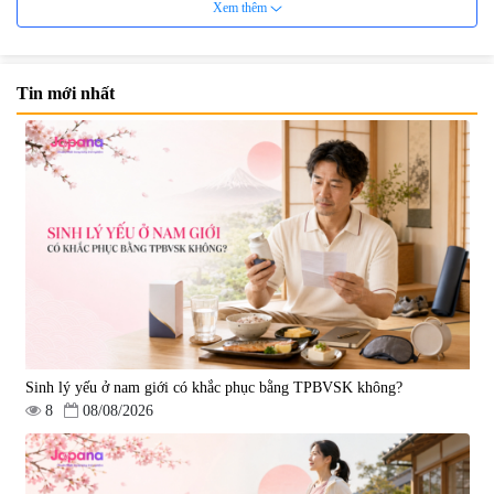
Xem thêm
Tin mới nhất
Nước uống đẹp da Collagen
Nước uống Collagen Kaza Rose
20000mg Plus (Hộp 10 chai x
Lady 5000mg (Hộp 10 chai x
50ml)
50ml)
|
789.120
|
67.440
1.200.000 đ
950.000 đ
Sinh lý yếu ở nam giới có khắc phục bằng TPBVSK không?
8
08/08/2026
Nước uống Collagen Shinnippai