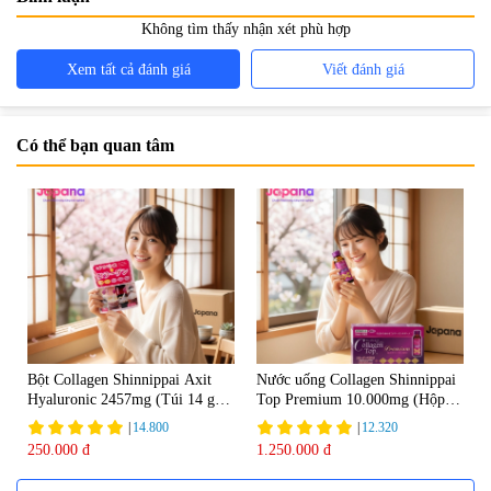
Không tìm thấy nhận xét phù hợp
Xem tất cả đánh giá
Viết đánh giá
Có thể bạn quan tâm
Bột Collagen Shinnippai Axit
Nước uống Collagen Shinnippai
Hyaluronic 2457mg (Túi 14 gói
Top Premium 10.000mg (Hộp
x 3g) - Date 04/2027
10 chai x 50ml)
|
14.800
|
12.320
250.000 đ
1.250.000 đ