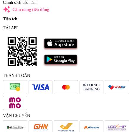
Chính sách bảo hành
auto_awesome
Cẩm nang tiêu dùng
Tiện ích
TẢI APP
THANH TOÁN
VẬN CHUYỂN