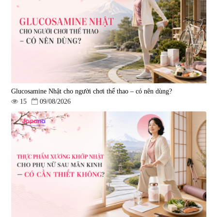
Top 5.000mg (Hộp 10 chai x
50ml)
|
128.720
693.000 đ
Glucosamine Nhật cho người chơi thể thao – có nên dùng?
15
09/08/2026