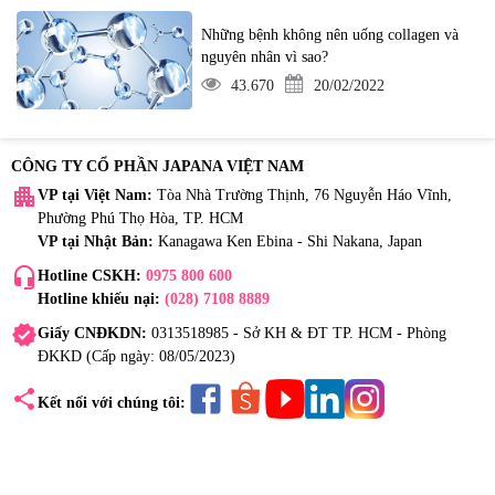
Những bệnh không nên uống collagen và
nguyên nhân vì sao?
43.670
20/02/2022
CÔNG TY CỔ PHẦN JAPANA VIỆT NAM
apartment
VP tại Việt Nam:
Tòa Nhà Trường Thịnh, 76 Nguyễn Háo Vĩnh,
Phường Phú Thọ Hòa, TP. HCM
VP tại Nhật Bản:
Kanagawa Ken Ebina - Shi Nakana, Japan
headset_mic
Hotline CSKH:
0975 800 600
Hotline khiếu nại:
(028) 7108 8889
verified
Giấy CNĐKDN:
0313518985 - Sở KH & ĐT TP. HCM - Phòng
ĐKKD (Cấp ngày: 08/05/2023)
share
Kết nối với chúng tôi: