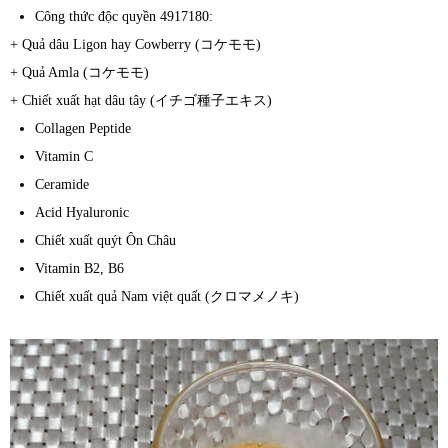
Công thức độc quyền 4917180:
+ Quả dâu Ligon hay Cowberry (コケモモ)
+ Quả Amla (コケモモ)
+ Chiết xuất hạt dâu tây (イチゴ種子エキス)
Collagen Peptide
Vitamin C
Ceramide
Acid Hyaluronic
Chiết xuất quýt Ôn Châu
Vitamin B2, B6
Chiết xuất quả Nam việt quất (クロマメノキ)