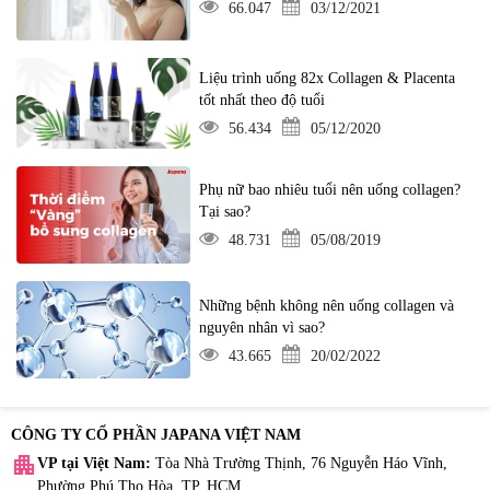
66.047
03/12/2021
Liệu trình uống 82x Collagen & Placenta
tốt nhất theo độ tuổi
56.434
05/12/2020
Phụ nữ bao nhiêu tuổi nên uống collagen?
Tại sao?
48.731
05/08/2019
Những bệnh không nên uống collagen và
nguyên nhân vì sao?
43.665
20/02/2022
CÔNG TY CỔ PHẦN JAPANA VIỆT NAM
apartment
VP tại Việt Nam:
Tòa Nhà Trường Thịnh, 76 Nguyễn Háo Vĩnh,
Phường Phú Thọ Hòa, TP. HCM