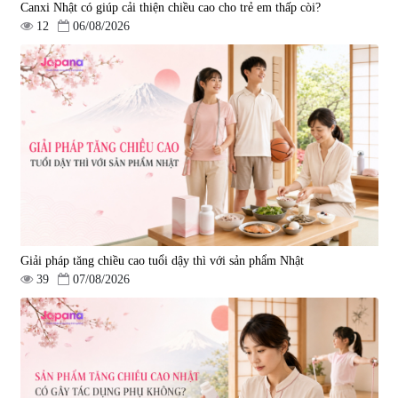
Canxi Nhật có giúp cải thiện chiều cao cho trẻ em thấp còi?
12
06/08/2026
Bột uống trắng da, cải thiện đốm
nâu, da xỉn màu Kinohimitsu
Prowhite 8g x 30 gói
|
1.364
1.404.000 đ
Giải pháp tăng chiều cao tuổi dậy thì với sản phẩm Nhật
39
07/08/2026