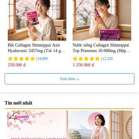
Bột Collagen Shinnippai Axit
Nước uống Collagen Shinnippai
Hyaluronic 2457mg (Túi 14 gói
Top Premium 10.000mg (Hộp
x 3g) - Date 04/2027
10 chai x 50ml)
|
14.800
|
12.320
250.000 đ
1.250.000 đ
Xem thêm
Tin mới nhất
Nước uống đẹp da Collagen
Nước uống Collagen Kaza Rose
20000mg Plus (Hộp 10 chai x
Lady 5000mg (Hộp 10 chai x