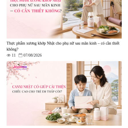
50ml)
50ml)
|
789.120
|
67.440
1.200.000 đ
950.000 đ
Thực phẩm xương khớp Nhật cho phụ nữ sau mãn kinh – có cần thiết
không?
11
07/08/2026
Nước uống Collagen Shinnippai
Bột Collagen Green Herb
Top 5.000mg (Hộp 10 chai x
Kirehada Collagen Powder 100
50ml)
Green+ (Hộp 30 gói x 5g) - Date
|
128.720
|
336.320
12/2026
693.000 đ
1.290.000 đ