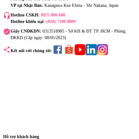
VP tại Nhật Bản:
Kanagawa Ken Ebina - Shi Nakana, Japan
headset_mic
Hotline CSKH:
0975 800 600
Hotline khiếu nại:
(028) 7108 8889
verified
Giấy CNĐKDN:
0313518985 - Sở KH & ĐT TP. HCM - Phòng
ĐKKD (Cấp ngày: 08/05/2023)
share
Kết nối với chúng tôi:
Hỗ trợ khách hàng