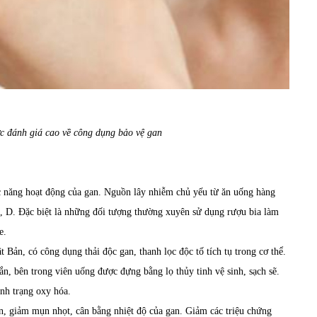
c đánh giá cao về công dụng bảo vệ gan
 năng hoạt động của gan. Nguồn lây nhiễm chủ yếu từ ăn uống hàng
, D. Đặc biệt là những đối tượng thường xuyên sử dụng rượu bia làm
e.
 Bản, có công dụng thải độc gan, thanh lọc độc tố tích tụ trong cơ thể.
ắn, bên trong viên uống được đựng bằng lọ thủy tinh vệ sinh, sạch sẽ.
nh trạng oxy hóa.
n, giảm mụn nhọt, cân bằng nhiệt độ của gan. Giảm các triệu chứng