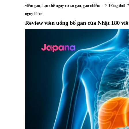
viêm gan, hạn chế nguy cơ xơ gan, gan nhiễm mỡ. Đồng thời ức
nguy hiểm.
Review viên uống bổ gan của Nhật 180 viê