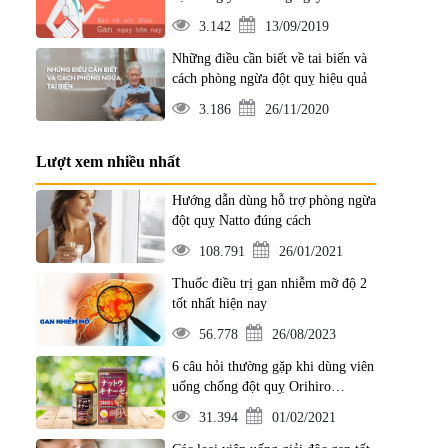
3.142
13/09/2019
Những điều cần biết về tai biến và
cách phòng ngừa đột quỵ hiệu quả
3.186
26/11/2020
Lượt xem nhiều nhất
Hướng dẫn dùng hỗ trợ phòng ngừa
đột quỵ Natto đúng cách
108.791
26/01/2021
Thuốc điều trị gan nhiễm mỡ độ 2
tốt nhất hiện nay
56.778
26/08/2023
6 câu hỏi thường gặp khi dùng viên
uống chống đột quỵ Orihiro
Nattokinase 2000FU
31.394
01/02/2021