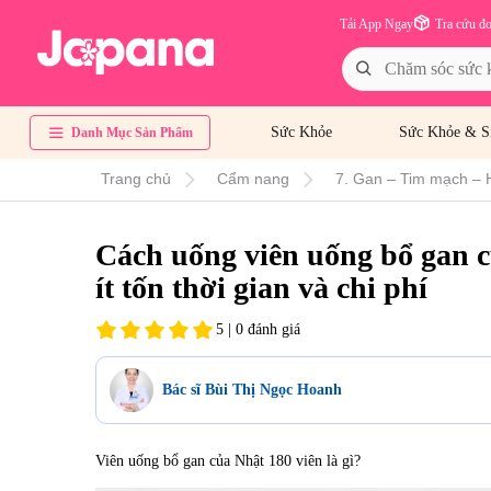
Tải App Ngay
Tra cứu đ
Sức Khỏe
Sức Khỏe & S
Danh Mục Sản Phẩm
Trang chủ
Cẩm nang
7. Gan – Tim mạch – 
Cách uống viên uống bổ gan c
ít tốn thời gian và chi phí
5 | 0 đánh giá
Bác sĩ Bùi Thị Ngọc Hoanh
Viên uống bổ gan của Nhật 180 viên là gì?