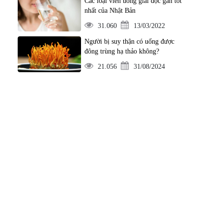
Các loại viên uống giải độc gan tốt
nhất của Nhật Bản
31.060
13/03/2022
Người bị suy thận có uống được
đông trùng hạ thảo không?
21.056
31/08/2024