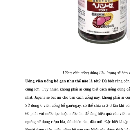
Uống viên uống đúng liều lượng sẽ bảo v
Uống viên uống bổ gan như thế nào là tốt?
Dù biết rằng côn
cùng lớn. Tuy nhiên không phải ai cũng biết cách uống đúng để
nhất. Japana sẽ bật mí cho bạn cách uống này, không phải ai cũn
Sử dụng 6 viên uống bổ gan/ngày, có thể chia ra 2-3 lần khi uố
60 phút với nước lọc hoặc nước ấm để tăng hiệu quả của viên 
ngưng sử dụng rượu bia, đồ chiên rán, dầu mỡ. Đặc biệt là tập
Ngoài dạng viên, viên uống bổ gan của Nhật còn được thiết kế 