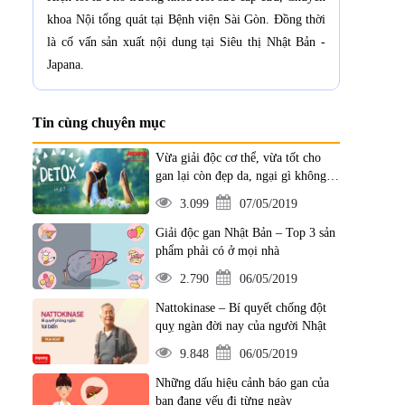
khoa Nội tổng quát tại Bệnh viện Sài Gòn. Đồng thời
là cố vấn sản xuất nội dung tại Siêu thị Nhật Bản -
Japana.
Tin cùng chuyên mục
Vừa giải độc cơ thể, vừa tốt cho
gan lại còn đẹp da, ngại gì không
áp dụng ngay
3.099
07/05/2019
Giải độc gan Nhật Bản – Top 3 sản
phẩm phải có ở mọi nhà
2.790
06/05/2019
Nattokinase – Bí quyết chống đột
quỵ ngàn đời nay của người Nhật
9.848
06/05/2019
Những dấu hiệu cảnh báo gan của
bạn đang yếu đi từng ngày