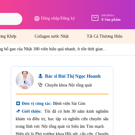
GIỎ HÀNG
Đăng nhập
/
Đăng ký
0
Sản phẩm
ơng Khớp
Collagen nước Nhật
Tất Cả Thương Hiệu
g bổ gan của Nhật 180 viên hiệu quả nhanh, ít tốn thời gian
Bác sĩ Bùi Thị Ngọc Hoanh
Chuyên khoa Nội tổng quát
local_hospital
Đơn vị công tác:
Bệnh viện Sài Gòn
bubble_chart
Giới thiệu:
Tôi đã có hơn 30 năm kinh nghiệm
khám và điều trị, học tập và nghiên cứu chuyên sâu
trong lĩnh vực Nội tổng quát và Siêu âm Tim mạch.
Hiện tôi là Phó trưởng khoa Hồi sức cấp cứu, Chuyên