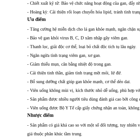
- Chiết xuất kỷ tử: Bảo vệ chức năng hoạt động của gan, đẩy nh
- Hoàng kỳ: Cải thiện rối loạn chuyển hóa lipid, tránh tình trạ
Ưu điểm
- Tăng cường hệ miễn dịch cho lá gan khỏe mạnh, ngăn chặn sự
- Bảo vệ gan khỏi virus B, C, D xâm nhập gây viêm gan.
- Thanh lọc, giải độc cơ thể, loại bỏ chất độc tích tụ lâu ngày.
- Ngăn ngừa tình trạng viêm gan, xơ gan.
- Giảm thiểu mụn, cân bằng nhiệt độ trong gan.
- Cải thiện tinh thần, giảm tình trạng mệt mỏi, lừ đừ.
- Bổ sung dưỡng chất giúp gan khỏe mạnh, cơ thể dẻo dai.
- Viên uống không mùi vị, kích thước nhỏ dễ uống, phù hợp vớ
- Sản phẩm được nhiều người tiêu dùng đánh giá cao bởi công 
- Viên uống được Bộ Y Tế cấp giấy chứng nhận an toàn, không 
Nhược điểm
- Sản phẩm có giá khá cao so với một số đối tượng, tuy nhiên 
giá thuộc phân khúc tầm trung.