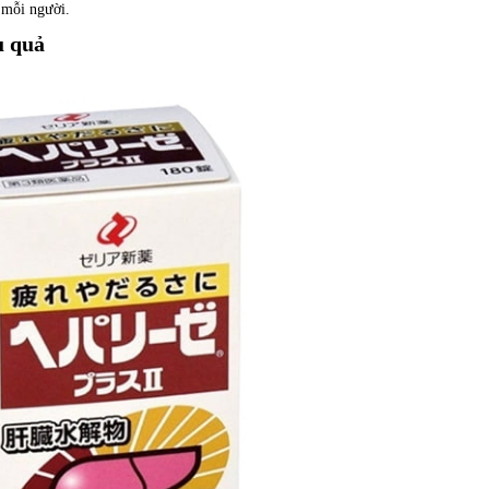
 mỗi người.
u quả