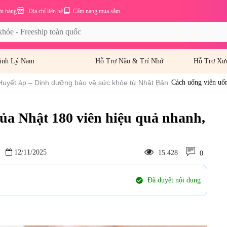
ơn hàng
Địa chỉ liên hệ
Cẩm nang mua sắm
inh Lý Nam
Hỗ Trợ Não & Trí Nhớ
Hỗ Trợ Xư
Huyết áp – Dinh dưỡng bảo vệ sức khỏe từ Nhật Bản
Cách uống viên uốn
và chi phí
ủa Nhật 180 viên hiệu quả nhanh,
12/11/2025
15.428
0
check_circle
Đã duyệt nội dung