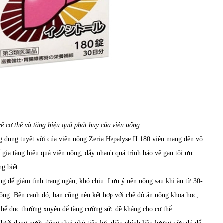
ệ cơ thể và tăng hiệu quả phát huy của viên uống
g dụng tuyệt vời của viên uống Zeria Hepalyse II 180 viên mang đến vô
 gia tăng hiệu quả viên uống, đẩy nhanh quá trình bảo vệ gan tối ưu
g biết.
ng để giảm tình trạng ngán, khó chịu. Lưu ý nên uống sau khi ăn từ 30-
uống. Bên cạnh đó, bạn cũng nên kết hợp với chế độ ăn uống khoa học,
 thể dục thường xuyên để tăng cường sức đề kháng cho cơ thể.
dưới dạng nước đóng chai nhỏ tiện lợi, điều chỉnh liều lượng vừa đủ để