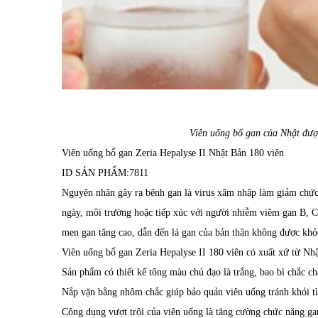
Viên uống bổ gan của Nhật đượ
Viên uống bổ gan Zeria Hepalyse II Nhật Bản 180 viên
ID SẢN PHẨM:
7811
Nguyên nhân gây ra bệnh gan là virus xâm nhập làm giảm chức
ngày, môi trường hoặc tiếp xúc với người nhiễm viêm gan B, C
men gan tăng cao, dẫn đến lá gan của bản thân không được khỏ
Viên uống bổ gan Zeria Hepalyse II 180 viên có xuất xứ từ Nhật
Sản phẩm có thiết kế tông màu chủ đạo là trắng, bao bì chắc ch
Nắp vặn bằng nhôm chắc giúp bảo quản viên uống tránh khỏi tì
Công dụng vượt trội của viên uống là tăng cường chức năng ga