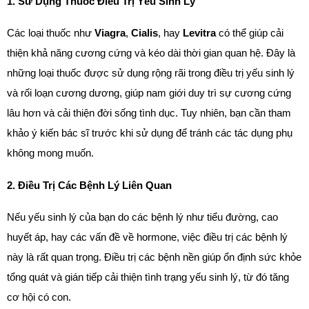
1. Sử Dụng Thuốc Điều Trị Yếu Sinh Lý
Các loại thuốc như 
Viagra
, 
Cialis
, hay 
Levitra
 có thể giúp cải 
thiện khả năng cương cứng và kéo dài thời gian quan hệ. Đây là 
những loại thuốc được sử dụng rộng rãi trong điều trị yếu sinh lý 
và rối loạn cương dương, giúp nam giới duy trì sự cương cứng 
lâu hơn và cải thiện đời sống tình dục. Tuy nhiên, bạn cần tham 
khảo ý kiến bác sĩ trước khi sử dụng để tránh các tác dụng phụ 
không mong muốn.
2. Điều Trị Các Bệnh Lý Liên Quan
Nếu yếu sinh lý của bạn do các bệnh lý như tiểu đường, cao 
huyết áp, hay các vấn đề về hormone, việc điều trị các bệnh lý 
này là rất quan trọng. Điều trị các bệnh nền giúp ổn định sức khỏe 
tổng quát và gián tiếp cải thiện tình trạng yếu sinh lý, từ đó tăng 
cơ hội có con.