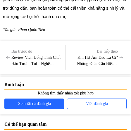
trợ đúng đắn, bạn hoàn toàn có thể cải thiện khả năng sinh lý và 
mở rộng cơ hội trở thành cha mẹ.
Tác giả: Phan Quốc Tiến
Bài trước đó
Bài tiếp theo
Review Viên Uống Tinh Chất
Khí Hư Âm Đạo Là Gì?
Hàu Tươi - Tỏi - Nghệ
Những Điều Cần Biết và
Orihiro: Hiệu Quả Sử Dụng
Cách Chăm Sóc Tình Trạng
Và Lý Do Bạn Nên Thử
Khí Hư
Bình luận
Không tìm thấy nhận xét phù hợp
Xem tất cả đánh giá
Viết đánh giá
Có thể bạn quan tâm