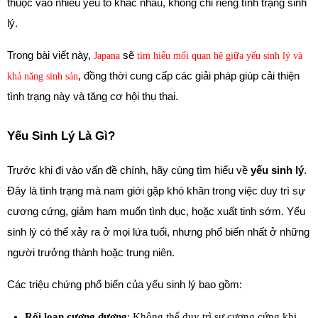
thuộc vào nhiều yếu tố khác nhau, không chỉ riêng tình trạng sinh 
lý. 
Trong bài viết này, 
 sẽ 
Japana
tìm hiểu mối quan hệ giữa yếu sinh lý và 
, đồng thời cung cấp các giải pháp giúp cải thiện 
khả năng sinh sản
tình trạng này và tăng cơ hội thụ thai.
Yếu Sinh Lý Là Gì?
Trước khi đi vào vấn đề chính, hãy cùng tìm hiểu về 
yếu sinh lý
. 
Đây là tình trạng mà nam giới gặp khó khăn trong việc duy trì sự 
cương cứng, giảm ham muốn tình dục, hoặc xuất tinh sớm. Yếu 
sinh lý có thể xảy ra ở mọi lứa tuổi, nhưng phổ biến nhất ở những 
người trưởng thành hoặc trung niên.
Các triệu chứng phổ biến của yếu sinh lý bao gồm:
Rối loạn cương dương
: Không thể duy trì sự cương cứng khi 