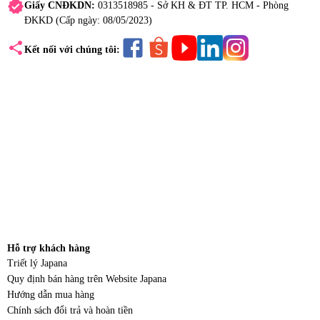
verified
Giấy CNĐKDN:
0313518985 - Sở KH & ĐT TP. HCM - Phòng
ĐKKD (Cấp ngày: 08/05/2023)
share
Kết nối với chúng tôi:
Hỗ trợ khách hàng
Triết lý Japana
Quy định bán hàng trên Website Japana
Hướng dẫn mua hàng
Chính sách đổi trả và hoàn tiền