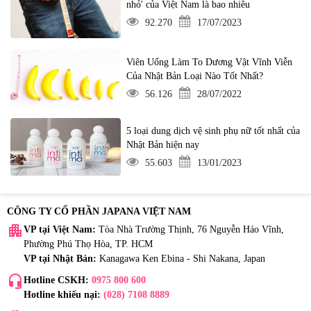
nhỏ' của Việt Nam là bao nhiêu
92.270
17/07/2023
Viên Uống Làm To Dương Vật Vĩnh Viễn
Của Nhật Bản Loại Nào Tốt Nhất?
56.126
28/07/2022
5 loại dung dịch vệ sinh phụ nữ tốt nhất của
Nhật Bản hiện nay
55.603
13/01/2023
CÔNG TY CỔ PHẦN JAPANA VIỆT NAM
apartment
VP tại Việt Nam:
Tòa Nhà Trường Thịnh, 76 Nguyễn Háo Vĩnh,
Phường Phú Thọ Hòa, TP. HCM
VP tại Nhật Bản:
Kanagawa Ken Ebina - Shi Nakana, Japan
headset_mic
Hotline CSKH:
0975 800 600
Hotline khiếu nại:
(028) 7108 8889