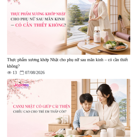
Viên uống cải thiện nội tiết tố nữ
Viên uống hỗ trợ dưỡng thận và
Welson For Women Hàn Quốc
sinh lý nam Waki Kidney &
60 viên
Men`s 180 viên - Date 09/2027
|
10.560
|
4.899
739.350 đ
1.850.000 đ
795.000 đ
7%
Thực phẩm xương khớp Nhật cho phụ nữ sau mãn kinh – có cần thiết
không?
13
07/08/2026
Viên uống hỗ trợ tăng cường
Viên uống đông trùng hạ thảo hỗ
sinh lý nam Testosterone Welson
trợ tăng cường sinh lực
For Men 60 viên
Tohchukasou Premium Yo
|
10.400
|
33.654
Group 180 viên - Date 08/2027
739.350 đ
2.500.000 đ
795.000 đ