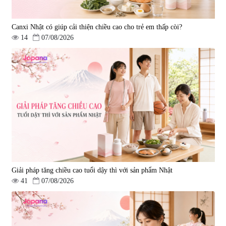
Canxi Nhật có giúp cải thiện chiều cao cho trẻ em thấp còi?
14
07/08/2026
Combo 2 Viên uống tăng cường
sinh lực nam giới Smart Power
120 viên
|
32.649
3.160.000 đ
Giải pháp tăng chiều cao tuổi dậy thì với sản phẩm Nhật
41
07/08/2026