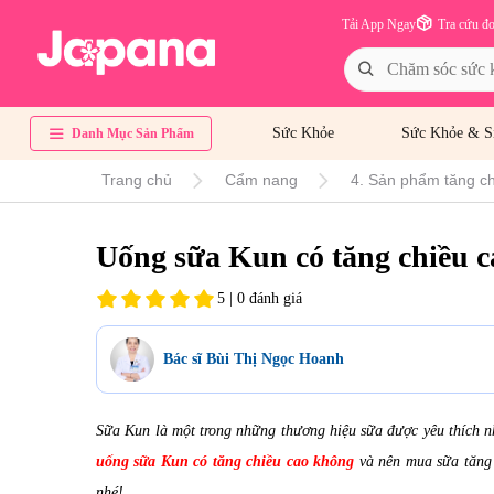
Tải App Ngay
Tra cứu đ
Sức Khỏe
Sức Khỏe & S
Danh Mục Sản Phẩm
Trang chủ
Cẩm nang
4. Sản phẩm tăng chi
Uống sữa Kun có tăng chiều c
5 | 0 đánh giá
Bác sĩ Bùi Thị Ngọc Hoanh
Sữa Kun là một trong những thương hiệu sữa được yêu thích n
uống sữa Kun có tăng chiều cao không
và nên mua sữa tăng 
nhé!