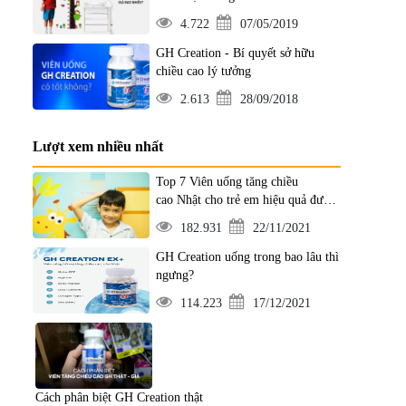
4.722
07/05/2019
GH Creation - Bí quyết sở hữu
chiều cao lý tưởng
2.613
28/09/2018
Lượt xem nhiều nhất
Top 7 Viên uống tăng chiều
cao Nhật cho trẻ em hiệu quả được
ưa chuộng nhất
182.931
22/11/2021
GH Creation uống trong bao lâu thì
ngưng?
114.223
17/12/2021
Cách phân biệt GH Creation thật