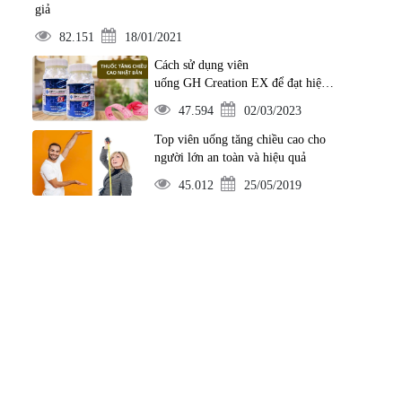
giả
82.151
18/01/2021
Cách sử dụng viên
uống GH Creation EX để đạt hiệu
quả tốt nhất
47.594
02/03/2023
Top viên uống tăng chiều cao cho
người lớn an toàn và hiệu quả
45.012
25/05/2019