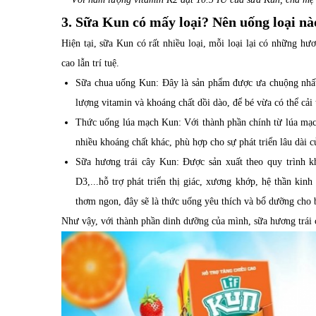
3. Sữa Kun có mấy loại? Nên uống loại nà
Hiện tại, sữa Kun có rất nhiều loại, mỗi loại lại có những hư
cao lẫn trí tuệ.
Sữa chua uống Kun: Đây là sản phẩm được ưa chuộng nhất
lượng vitamin và khoáng chất dồi dào, để bé vừa có thể cải
Thức uống lúa mạch Kun: Với thành phần chính từ lúa mạch
nhiều khoáng chất khác, phù hợp cho sự phát triển lâu dài c
Sữa hương trái cây Kun: Được sản xuất theo quy trình k
D3,...hỗ trợ phát triển thị giác, xương khớp, hệ thần kinh
thơm ngon, đây sẽ là thức uống yêu thích và bổ dưỡng cho 
Như vậy, với thành phần dinh dưỡng của mình, sữa hương trái câ