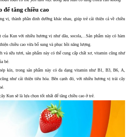
o để tăng chiều cao
ơng vị, thành phần dinh dưỡng khác nhau, giúp trẻ cải thiện cả về chiều
 của Kun với nhiều hương vị như dâu, socola,...Sản phẩm này có hàm
 thiện chiều cao vừa bổ sung và phục hồi năng lượng.
 và sữa tươi, sản phẩm này có thể cung cấp chất xơ, vitamin cũng như
ủa bé.
hép kín, trong sản phẩm này có đa dạng vitamin như B1, B3, B6, A,
 cũng như cải thiện tiêu hóa. Bên cạnh đó, với nhiều hương vị trái cây
bé.
y Kun sẽ là lựa chọn tốt nhất để tăng chiều cao ở trẻ.