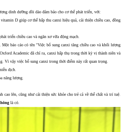
ợng dinh dưỡng dồi dào đảm bảo cho cơ thể phát triển, với:
itamin D giúp cơ thể hấp thu canxi hiệu quả, cải thiện chiều cao, đồng
phát triển chiều cao và ngăn xơ vữa động mạch.
. Một báo cáo có tên “Việc bổ sung canxi tăng chiều cao và khối lượng
xford Academic đã chỉ ra, canxi hấp thụ trong thời kỳ vị thành niên và
g. Vì vậy việc bổ sung canxi trong thời điểm này rất quan trọng.
miễn dịch.
óa năng lượng.
h cao lên, cũng như cải thiện sức khỏe cho trẻ cả về thể chất và trí tuệ.
không
là có.