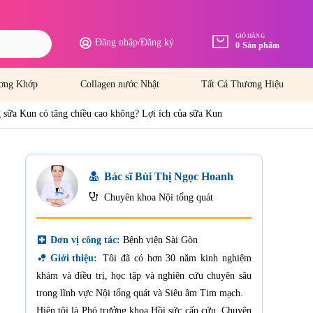
GIỎ HÀNG
Đăng nhập
/
Đăng ký
0
Sản phẩm
ơng Khớp
Collagen nước Nhật
Tất Cả Thương Hiệu
 sữa Kun có tăng chiều cao không? Lợi ích của sữa Kun
Bác sĩ Bùi Thị Ngọc Hoanh
Chuyên khoa Nội tổng quát
local_hospital
Đơn vị công tác:
Bệnh viện Sài Gòn
bubble_chart
Giới thiệu:
Tôi đã có hơn 30 năm kinh nghiệm
khám và điều trị, học tập và nghiên cứu chuyên sâu
trong lĩnh vực Nội tổng quát và Siêu âm Tim mạch.
Hiện tôi là Phó trưởng khoa Hồi sức cấp cứu, Chuyên