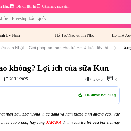
ơn hàng
Địa chỉ liên hệ
Cẩm nang mua sắm
inh Lý Nam
Hỗ Trợ Não & Trí Nhớ
Hỗ Trợ Xư
ều cao Nhật – Giải pháp an toàn cho trẻ em & tuổi dậy thì
Uống
ao không? Lợi ích của sữa Kun
20/11/2025
5.673
0
check_circle
Đã duyệt nội dung
hất hiện nay, nhờ hương vị đa dạng và hàm lượng dinh dưỡng cao. Vậy
chiều cao ở đâu, hãy cùng
JAPANA
đi tìm câu trả lời qua bài viết này