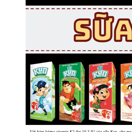
Với hàm lượng vitamin K2 đạt 10.3 IU của sữa Kun, cha mẹ 