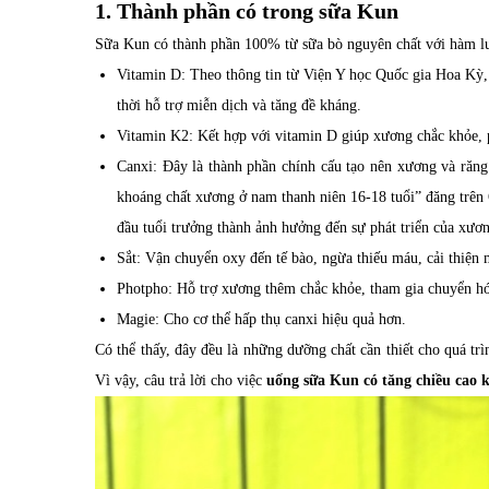
1. Thành phần có trong sữa Kun
Sữa Kun có thành phần 100% từ sữa bò nguyên chất với hàm lư
Vitamin D: Theo thông tin từ Viện Y học Quốc gia Hoa Kỳ, v
thời hỗ trợ miễn dịch và tăng đề kháng.
Vitamin K2: Kết hợp với vitamin D giúp xương chắc khỏe, 
Canxi: Đây là thành phần chính cấu tạo nên xương và răng
khoáng chất xương ở nam thanh niên 16-18 tuổi” đăng trên O
đầu tuổi trưởng thành ảnh hưởng đến sự phát triển của xươn
Sắt: Vận chuyển oxy đến tế bào, ngừa thiếu máu, cải thiện 
Photpho: Hỗ trợ xương thêm chắc khỏe, tham gia chuyển h
Magie: Cho cơ thể hấp thụ canxi hiệu quả hơn.
Có thể thấy, đây đều là những dưỡng chất cần thiết cho quá trìn
Vì vậy, câu trả lời cho việc
uống sữa Kun có tăng chiều cao 