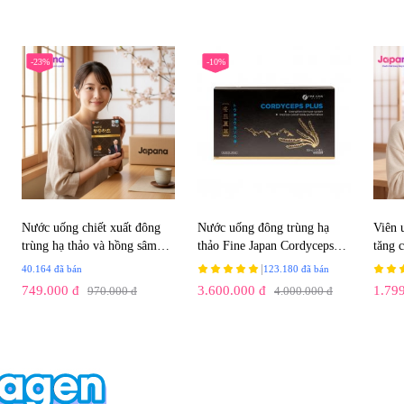
-23%
-10%
Nước uống chiết xuất đông
Nước uống đông trùng hạ
Viên 
trùng hạ thảo và hồng sâm
thảo Fine Japan Cordyceps
tăng 
Hàn Quốc 6 năm tuổi
Plus (Hộp 10 chai x 50ml)
thiện 
|
40.164 đã bán
123.180 đã bán
Ginseng House (Hộp 30 gói x
Cordy
749.000 đ
3.600.000 đ
1.79
970.000 đ
4.000.000 đ
70ml)