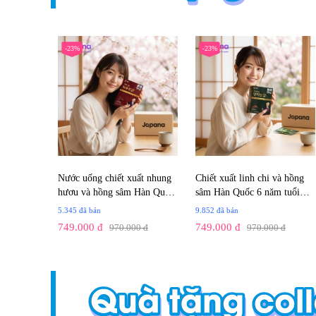
-23%
-23%
Nước uống chiết xuất nhung
Chiết xuất linh chi và hồng
hươu và hồng sâm Hàn Quốc
sâm Hàn Quốc 6 năm tuổi
6 năm tuổi Ginseng House
Ginseng House (30 gói x
5.345 đã bán
9.852 đã bán
(Hộp 30 gói x 70ml)
70ml)
749.000 đ
749.000 đ
970.000 đ
970.000 đ