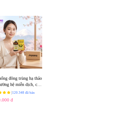
uống đông trùng hạ thảo
cường hệ miễn dịch, cải
trí nhớ Fine Japan
|
120.348 đã bán
ceps - 120 viên
9.000 đ