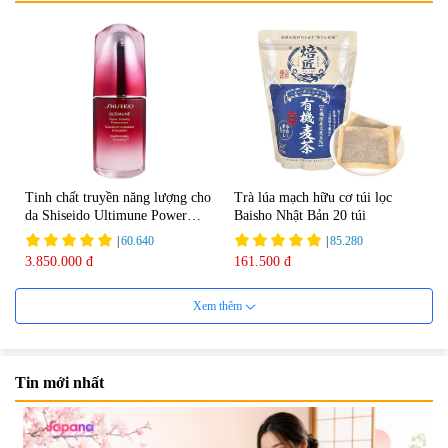
Tinh chất truyền năng lượng cho
Trà lúa mạch hữu cơ túi lọc
da Shiseido Ultimune Power
Baisho Nhật Bản 20 túi
75ml
|
60.640
|
85.280
3.850.000 đ
161.500 đ
Xem thêm
Tin mới nhất