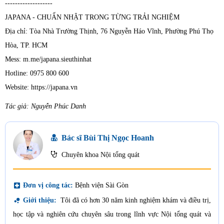
-------------------
JAPANA - CHUẨN NHẬT TRONG TỪNG TRẢI NGHIỆM
Địa chỉ: Tòa Nhà Trường Thịnh, 76 Nguyễn Háo Vĩnh, Phường Phú Thọ
Hòa, TP. HCM
Mess: m.me/japana.sieuthinhat
Hotline: 0975 800 600
Website: https://japana.vn
Tác giả: Nguyễn Phúc Danh
Bác sĩ Bùi Thị Ngọc Hoanh
Chuyên khoa Nội tổng quát
local_hospital
Đơn vị công tác:
Bệnh viện Sài Gòn
bubble_chart
Giới thiệu:
Tôi đã có hơn 30 năm kinh nghiệm khám và điều trị,
học tập và nghiên cứu chuyên sâu trong lĩnh vực Nội tổng quát và