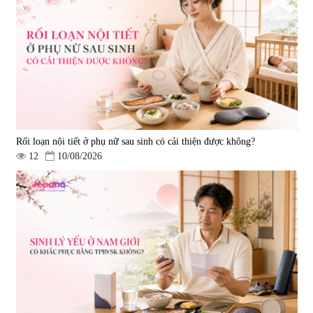
Viên uống bổ não Ribeto Shoji
Viên nang uống cải thiện thị lực,
Ichoha Ekisu Plus - 90 viên
trí nhớ DHA + EPA + Flaxseed
Oil 30 viên/gói - Date 02/2027
|
57.920
|
52.346
1.450.000 đ
225.000 đ
Rối loạn nội tiết ở phụ nữ sau sinh có cải thiện được không?
12
10/08/2026
Tẩy tế bào chết Nichiei Bussan
Viên uống hỗ trợ bền thành
Nano NMN+ Peeling Gel
mạch, ngừa tai biến Elastin Plus
Luxury 200g
& Nattokinase Hokoen 80 viên
|
0
|
0
1.490.000 đ
980.000 đ