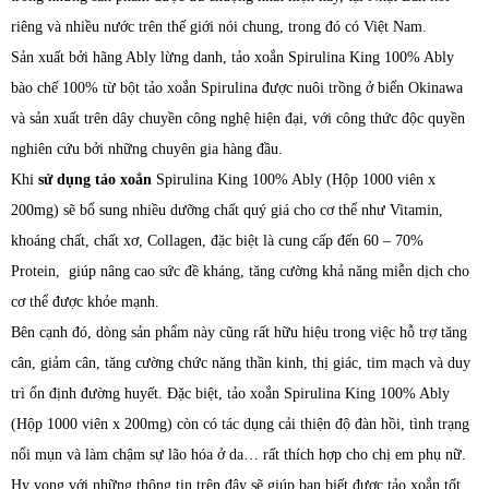
riêng và nhiều nước trên thế giới nói chung, trong đó có Việt Nam.
Sản xuất bởi hãng Ably lừng danh, tảo xoắn Spirulina King 100% Ably
bào chế 100% từ bột tảo xoắn Spirulina được nuôi trồng ở biển Okinawa
và sản xuất trên dây chuyền công nghệ hiện đại, với công thức độc quyền
nghiên cứu bởi những chuyên gia hàng đầu.
Khi
sử dụng tảo xoắn
Spirulina King 100% Ably (Hộp 1000 viên x
200mg) sẽ bổ sung nhiều dưỡng chất quý giá cho cơ thể như Vitamin,
khoáng chất, chất xơ, Collagen, đặc biệt là cung cấp đến 60 – 70%
Protein, giúp nâng cao sức đề kháng, tăng cường khả năng miễn dịch cho
cơ thể được khỏe mạnh.
Bên cạnh đó, dòng sản phẩm này cũng rất hữu hiệu trong việc hỗ trợ tăng
cân, giảm cân, tăng cường chức năng thần kinh, thị giác, tim mạch và duy
trì ổn định đường huyết. Đặc biệt, tảo xoắn Spirulina King 100% Ably
(Hộp 1000 viên x 200mg) còn có tác dụng cải thiện độ đàn hồi, tình trạng
nổi mụn và làm chậm sự lão hóa ở da… rất thích hợp cho chị em phụ nữ.
Hy vọng với những thông tin trên đây sẽ giúp bạn biết được tảo xoắn tốt