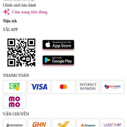
Chính sách bảo hành
auto_awesome
Cẩm nang tiêu dùng
Tiện ích
TẢI APP
THANH TOÁN
VẬN CHUYỂN