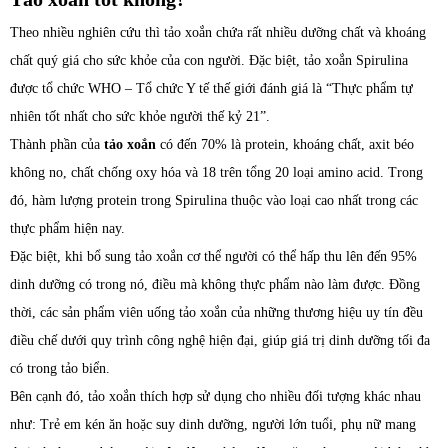
Theo nhiều nghiên cứu thì tảo xoắn chứa rất nhiều dưỡng chất và khoáng
chất quý giá cho sức khỏe của con người. Đặc biệt, tảo xoắn Spirulina
được tổ chức WHO – Tổ chức Y tế thế giới đánh giá là “Thực phẩm tự
nhiên tốt nhất cho sức khỏe người thế kỷ 21”.
Thành phần của
tảo xoắn
có đến 70% là protein, khoáng chất, axit béo
không no, chất chống oxy hóa và 18 trên tổng 20 loại amino acid. Trong
đó, hàm lượng protein trong Spirulina thuộc vào loại cao nhất trong các
thực phẩm hiện nay.
Đặc biệt, khi bổ sung tảo xoắn cơ thể người có thể hấp thu lên đến 95%
dinh dưỡng có trong nó, điều mà không thực phẩm nào làm được. Đồng
thời, các sản phẩm viên uống tảo xoắn của những thương hiệu uy tín đều
điều chế dưới quy trình công nghệ hiện đại, giúp giá trị dinh dưỡng tối đa
có trong tảo biển.
Bên cạnh đó, tảo xoắn thích hợp sử dụng cho nhiều đối tượng khác nhau
như: Trẻ em kén ăn hoặc suy dinh dưỡng, người lớn tuổi, phụ nữ mang