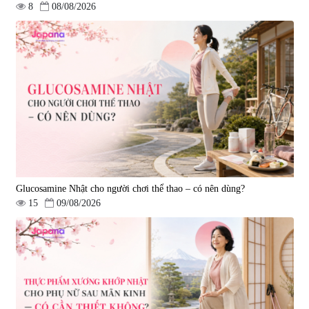
8
08/08/2026
Tẩy tế bào chết Nichiei Bussan
Viên uống hỗ trợ bền thành
Nano NMN+ Peeling Gel
mạch, ngừa tai biến Elastin Plus
Luxury 200g
& Nattokinase Hokoen 80 viên
|
0
|
0
1.490.000 đ
980.000 đ
Glucosamine Nhật cho người chơi thể thao – có nên dùng?
15
09/08/2026
Viên uống bổ gan Ribeto Shoji
Viên uống hỗ trợ cải thiện thoát
Hepaclean 60 viên
vị đĩa đệm Kyoto Has 30 viên
|
543.205
|
14.560
690.000 đ
1.600.000 đ