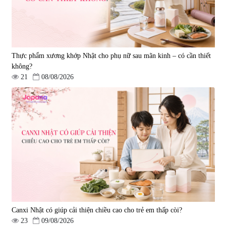
Thực phẩm xương khớp Nhật cho phụ nữ sau mãn kinh – có cần thiết
không?
21
08/08/2026
Viên uống hỗ trợ giấc ngủ Fujina
Viên uống phòng ngừa & hỗ trợ
Sleepy Nhật Bản 80 viên
điều trị đột quỵ Biken Kinase
Gold 60 viên
|
13.760
|
0
580.000 đ
1.570.000 đ
Canxi Nhật có giúp cải thiện chiều cao cho trẻ em thấp còi?
23
09/08/2026