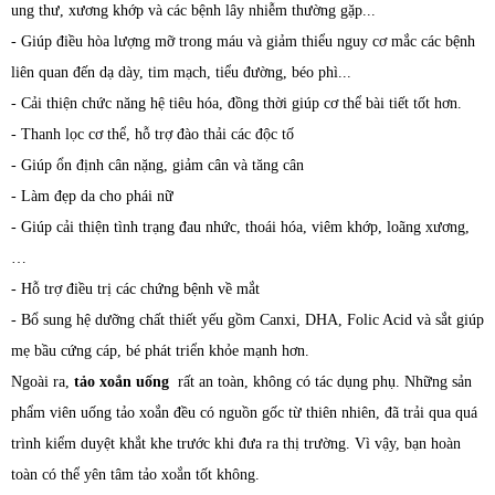
ung thư, xương khớp và các bệnh lây nhiễm thường gặp...
- Giúp điều hòa lượng mỡ trong máu và giảm thiểu nguy cơ mắc các bệnh
liên quan đến dạ dày, tim mạch, tiểu đường, béo phì...
- Cải thiện chức năng hệ tiêu hóa, đồng thời giúp cơ thể bài tiết tốt hơn.
- Thanh lọc cơ thể, hỗ trợ đào thải các độc tố
- Giúp ổn định cân nặng, giảm cân và tăng cân
- Làm đẹp da cho phái nữ
- Giúp cải thiện tình trạng đau nhức, thoái hóa, viêm khớp, loãng xương,
…
- Hỗ trợ điều trị các chứng bệnh về mắt
- Bổ sung hệ dưỡng chất thiết yếu gồm Canxi, DHA, Folic Acid và sắt giúp
mẹ bầu cứng cáp, bé phát triển khỏe mạnh hơn.
Ngoài ra,
tảo xoắn uống
rất an toàn, không có tác dụng phụ. Những sản
phẩm viên uống tảo xoắn đều có nguồn gốc từ thiên nhiên, đã trải qua quá
trình kiểm duyệt khắt khe trước khi đưa ra thị trường. Vì vậy, bạn hoàn
toàn có thể yên tâm tảo xoắn tốt không.