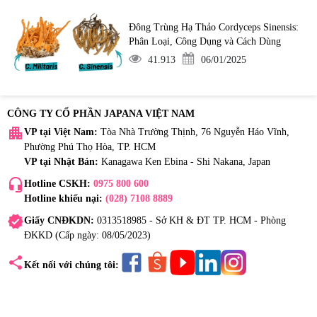
Đông Trùng Hạ Thảo Cordyceps Sinensis:
Phân Loại, Công Dụng và Cách Dùng
41.913
06/01/2025
CÔNG TY CỔ PHẦN JAPANA VIỆT NAM
apartment
VP tại Việt Nam:
Tòa Nhà Trường Thịnh, 76 Nguyễn Háo Vĩnh,
Phường Phú Thọ Hòa, TP. HCM
VP tại Nhật Bản:
Kanagawa Ken Ebina - Shi Nakana, Japan
headset_mic
Hotline CSKH:
0975 800 600
Hotline khiếu nại:
(028) 7108 8889
verified
Giấy CNĐKDN:
0313518985 - Sở KH & ĐT TP. HCM - Phòng
ĐKKD (Cấp ngày: 08/05/2023)
share
Kết nối với chúng tôi: