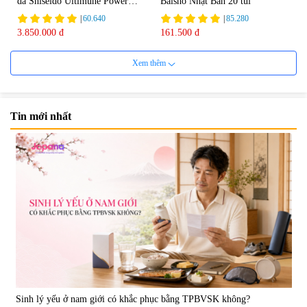
da Shiseido Ultimune Power
Baisho Nhật Bản 20 túi
75ml
|
60.640
|
85.280
3.850.000 đ
161.500 đ
Xem thêm
Tin mới nhất
Viên uống bổ não Ribeto Shoji
Viên nang uống cải thiện thị lực,
Ichoha Ekisu Plus - 90 viên
trí nhớ DHA + EPA + Flaxseed
Oil 30 viên/gói - Date 02/2027
|
57.920
|
52.346
1.450.000 đ
225.000 đ
Sinh lý yếu ở nam giới có khắc phục bằng TPBVSK không?