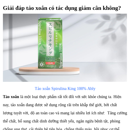
Giải đáp tảo xoắn có tác dụng giảm cân không?
Tảo xoắn Spirulina King 100% Ably
Tảo xoắn
là một loại thực phẩm rất tốt đối với sức khỏe chúng ta. Hiện
nay, tảo xoắn đang được sử dụng rộng rãi trên khắp thế giới, bởi chất
lượng tuyệt vời, độ an toàn cao và mang lại nhiều lợi ích như: Tăng cường
thể chất, bổ sung chất dinh dưỡng thiết yếu, ngăn ngừa bệnh tật, phòng
chống ung thư, cải thiện hệ tiêu hóa, chống thiếu máu, hồi phục cơ thể….