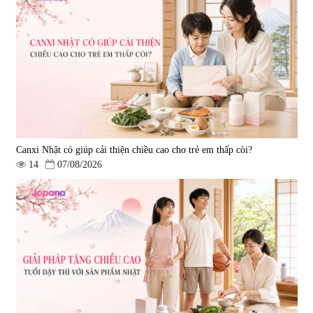
|
543.205
|
14.560
690.000 đ
1.600.000 đ
Canxi Nhật có giúp cải thiện chiều cao cho trẻ em thấp còi?
14
07/08/2026
Viên uống hỗ trợ giấc ngủ Fujina
Viên uống phòng ngừa & hỗ trợ
Sleepy Nhật Bản 80 viên
điều trị đột quỵ Biken Kinase
Gold 60 viên
|
13.760
|
0
580.000 đ
1.570.000 đ