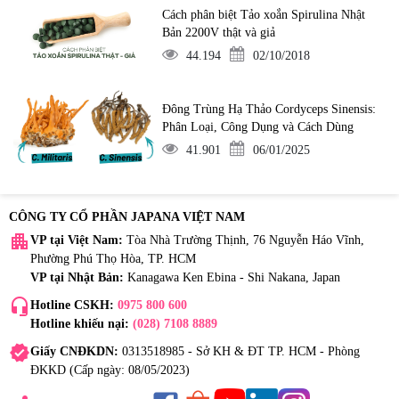
Cách phân biệt Tảo xoắn Spirulina Nhật
Bản 2200V thật và giả
44.194
02/10/2018
Đông Trùng Hạ Thảo Cordyceps Sinensis:
Phân Loại, Công Dụng và Cách Dùng
41.901
06/01/2025
CÔNG TY CỔ PHẦN JAPANA VIỆT NAM
apartment
VP tại Việt Nam:
Tòa Nhà Trường Thịnh, 76 Nguyễn Háo Vĩnh,
Phường Phú Thọ Hòa, TP. HCM
VP tại Nhật Bản:
Kanagawa Ken Ebina - Shi Nakana, Japan
headset_mic
Hotline CSKH:
0975 800 600
Hotline khiếu nại:
(028) 7108 8889
verified
Giấy CNĐKDN:
0313518985 - Sở KH & ĐT TP. HCM - Phòng
ĐKKD (Cấp ngày: 08/05/2023)