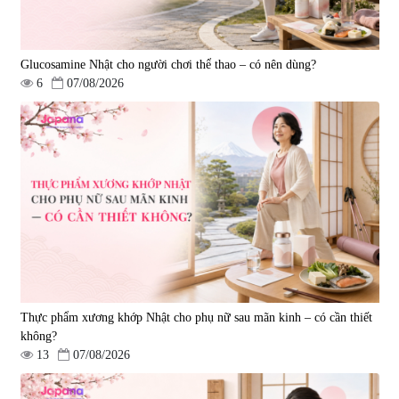
Glucosamine Nhật cho người chơi thể thao – có nên dùng?
6
07/08/2026
Tẩy tế bào chết Nichiei Bussan
Viên uống hỗ trợ bền thành
Nano NMN+ Peeling Gel
mạch, ngừa tai biến Elastin Plus
Luxury 200g
& Nattokinase Hokoen 80 viên
|
0
|
0
1.490.000 đ
980.000 đ
Thực phẩm xương khớp Nhật cho phụ nữ sau mãn kinh – có cần thiết
không?
13
07/08/2026
Viên uống bổ gan Ribeto Shoji
Viên uống hỗ trợ cải thiện thoát
Hepaclean 60 viên
vị đĩa đệm Kyoto Has 30 viên