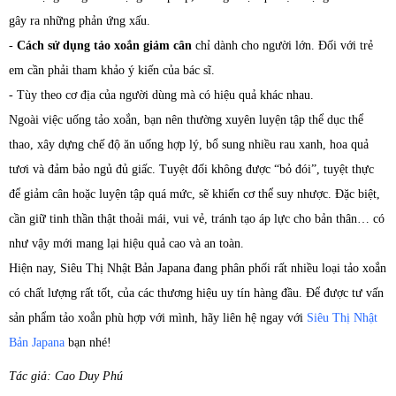
gây ra những phản ứng xấu.
-
Cách sử dụng tảo xoắn giảm cân
chỉ dành cho người lớn. Đối với trẻ
em cần phải tham khảo ý kiến của bác sĩ.
- Tùy theo cơ địa của người dùng mà có hiệu quả khác nhau.
Ngoài việc uống tảo xoắn, bạn nên thường xuyên luyện tập thể dục thể
thao, xây dựng chế độ ăn uống hợp lý, bổ sung nhiều rau xanh, hoa quả
tươi và đảm bảo ngủ đủ giấc. Tuyệt đối không được “bỏ đói”, tuyệt thực
để giảm cân hoặc luyện tập quá mức, sẽ khiến cơ thể suy nhược. Đặc biệt,
cần giữ tinh thần thật thoải mái, vui vẻ, tránh tạo áp lực cho bản thân… có
như vậy mới mang lại hiệu quả cao và an toàn.
Hiện nay, Siêu Thị Nhật Bản Japana đang phân phối rất nhiều loại tảo xoắn
có chất lượng rất tốt, của các thương hiệu uy tín hàng đầu. Để được tư vấn
sản phẩm tảo xoắn phù hợp với mình, hãy liên hệ ngay với
Siêu Thị Nhật
Bản Japana
bạn nhé!
Tác giả: Cao Duy Phú