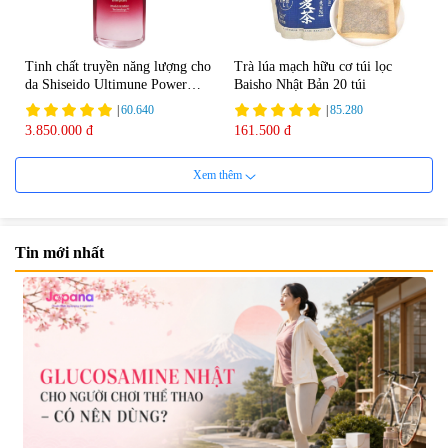
Tinh chất truyền năng lượng cho
Trà lúa mạch hữu cơ túi lọc
da Shiseido Ultimune Power
Baisho Nhật Bản 20 túi
75ml
|
60.640
|
85.280
3.850.000 đ
161.500 đ
Xem thêm
Tin mới nhất
Viên uống bổ não Ribeto Shoji
Viên nang uống cải thiện thị lực,
Ichoha Ekisu Plus - 90 viên
trí nhớ DHA + EPA + Flaxseed
Oil 30 viên/gói - Date 02/2027
|
57.920
|
52.346
1.450.000 đ
225.000 đ