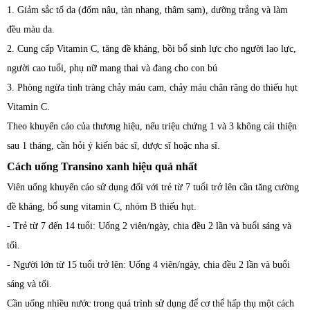
1. Giảm sắc tố da (đốm nâu, tàn nhang, thâm sạm), dưỡng trắng và làm
đều màu da.
2. Cung cấp Vitamin C, tăng đề kháng, bồi bổ sinh lực cho người lao lực,
người cao tuổi, phụ nữ mang thai và đang cho con bú
3. Phòng ngừa tình tràng chảy máu cam, chảy máu chân răng do thiếu hụt
Vitamin C.
Theo khuyến cáo của thương hiệu, nếu triệu chứng 1 và 3 không cải thiện
sau 1 tháng, cần hỏi ý kiến bác sĩ, dược sĩ hoặc nha sĩ.
Cách uống Transino xanh hiệu quả nhất
Viên uống khuyến cáo sử dụng đối với trẻ từ 7 tuổi trở lên cần tăng cường
đề kháng, bổ sung vitamin C, nhóm B thiếu hụt.
- Trẻ từ 7 đến 14 tuổi: Uống 2 viên/ngày, chia đều 2 lần và buổi sáng và
tối.
- Người lớn từ 15 tuổi trở lên: Uống 4 viên/ngày, chia đều 2 lần và buổi
sáng và tối.
Cần uống nhiều nước trong quá trình sử dụng để cơ thể hấp thụ một cách