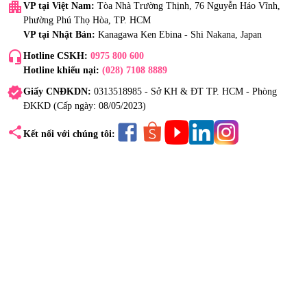
apartment
VP tại Việt Nam:
Tòa Nhà Trường Thịnh, 76 Nguyễn Háo Vĩnh,
Phường Phú Thọ Hòa, TP. HCM
VP tại Nhật Bản:
Kanagawa Ken Ebina - Shi Nakana, Japan
headset_mic
Hotline CSKH:
0975 800 600
Hotline khiếu nại:
(028) 7108 8889
verified
Giấy CNĐKDN:
0313518985 - Sở KH & ĐT TP. HCM - Phòng
ĐKKD (Cấp ngày: 08/05/2023)
share
Kết nối với chúng tôi: