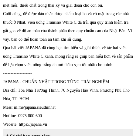
mệt mỏi, thiếu chất trong thai kỳ và giai đoạn cho con bú.
Cuối cùng, để được dán nhãn dược phẩm loại ba và có mặt trong các nhà
thuốc ở Nhật, viên uống Transino White C đã trải qua quy trình kiểm tra
gắt gao về độ an toàn của thành phần theo quy chuẩn cao của Nhật Bản. Vì
vậy, bạn có thể hoàn toàn an tâm khi sử dụng.
Qua bài viết JAPANA đã cùng bạn tìm hiểu và giải thích về tác hại viên
uống Transino White C xanh, mong rằng sẽ giúp bạn hiểu hơn về sản phẩm
để lựa chọn viên uống trắng da mờ thâm sạm tốt nhất cho mình.
-------------------
JAPANA - CHUẨN NHẬT TRONG TỪNG TRẢI NGHIỆM
Địa chỉ: Tòa Nhà Trường Thịnh, 76 Nguyễn Háo Vĩnh, Phường Phú Thọ
Hòa, TP. HCM
Mess: m.me/japana.sieuthinhat
Hotline: 0975 800 600
Website: https://japana.vn