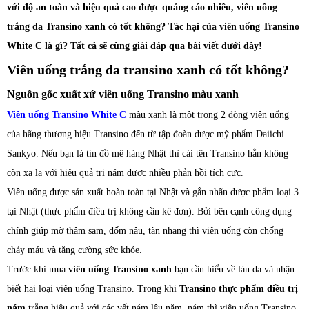
với độ an toàn và hiệu quả cao được quảng cáo nhiều, viên uống
trắng da Transino xanh có tốt không? Tác hại của viên uống Transino
White C là gì? Tất cả sẽ cùng giải đáp qua bài viết dưới đây!
Viên uống trắng da transino xanh có tốt không?
Nguồn gốc xuất xứ viên uống Transino màu xanh
Viên uống Transino White C
màu xanh là một trong 2 dòng viên uống
của hãng thương hiệu Transino đến từ tập đoàn dược mỹ phẩm Daiichi
Sankyo. Nếu bạn là tín đồ mê hàng Nhật thì cái tên Transino hẳn không
còn xa lạ với hiệu quả trị nám được nhiều phản hồi tích cực.
Viên uống được sản xuất hoàn toàn tại Nhật và gắn nhãn dược phẩm loại 3
tại Nhật (thực phẩm điều trị không cần kê đơn). Bởi bên cạnh công dụng
chính giúp mờ thâm sạm, đốm nâu, tàn nhang thì viên uống còn chống
chảy máu và tăng cường sức khỏe.
Trước khi mua
viên uống Transino xanh
bạn cần hiểu về làn da và nhận
biết hai loại viên uống Transino. Trong khi
Transino thực phẩm điều trị
nám
trắng hiệu quả với các vết nám lâu năm, nám thì viên uống Transino