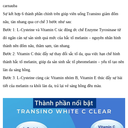
carnauba
Sự kết hợp 6 thành phần chính trên giúp viên uống Transino giảm đốm
nâu, tàn nhang qua cơ chế 3 bước như sau:
Bước 1: L-Cysteine và Vitamin C tác động ức chế Enzyme Tyrosinase từ
đó ngăn cản sự sản sinh quá mức của hắc tố melanin – nguyên nhân hình
thành nên đốm nâu, thâm sạm, tàn nhang.
Bước 2: Vitamin C thúc đẩy sự thay đổi sắc tố da, qua việc hạn chế hình
thành hắc tố melanin, giúp da sản sinh sắc tố pheomelanin – yếu tố tạo nên
làn da sáng hồng.
Bước 3: L-Cysteine cùng các Vitamin nhóm B, Vitamin E thúc đẩy sự bài
tiết của melanin ra khỏi làn da, trả lại vẻ sáng hồng đều màu.