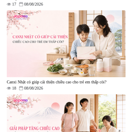
17
08/08/2026
Viên uống bổ gan Ribeto Shoji
Viên uống hỗ trợ cải thiện thoát
Hepaclean 60 viên
vị đĩa đệm Kyoto Has 30 viên
|
543.205
|
14.560
690.000 đ
1.600.000 đ
Canxi Nhật có giúp cải thiện chiều cao cho trẻ em thấp còi?
18
08/08/2026
Viên uống hỗ trợ giấc ngủ Fujina
Viên uống phòng ngừa & hỗ trợ
Sleepy Nhật Bản 80 viên
điều trị đột quỵ Biken Kinase
Gold 60 viên
|
13.760
|
0
580.000 đ
1.570.000 đ