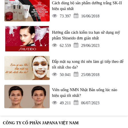
Cách dùng bộ sản phẩm dưỡng trắng SK-II
hiệu quả nhất
73.397
16/06/2018
Hướng dẫn cách kiểm tra hạn sử dụng mỹ
phẩm Shiseido đơn giản nhất
62.559
29/06/2023
Đắp mặt nạ xong thì nên làm gì tiếp theo để
tốt nhất cho da?
50.041
25/08/2018
Viên uống NMN Nhật Bản uống lúc nào
hiệu quả tốt nhất?
49.211
06/07/2023
CÔNG TY CỔ PHẦN JAPANA VIỆT NAM