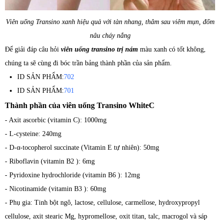
Viên uống Transino xanh hiệu quả với tàn nhang, thâm sau viêm mụn, đốm
nâu cháy nắng
Để giải đáp câu hỏi
viên uống transino trị nám
màu xanh có tốt không,
chúng ta sẽ cùng đi bóc trần bảng thành phần của sản phẩm.
ID SẢN PHẨM:
702
ID SẢN PHẨM:
701
Thành phần của viên uống Transino WhiteC
- Axit ascorbic (vitamin C): 1000mg
- L-cysteine: 240mg
- D-α-tocopherol succinate (Vitamin E tự nhiên): 50mg
- Riboflavin (vitamin B2 ): 6mg
- Pyridoxine hydrochloride (vitamin B6 ): 12mg
- Nicotinamide (vitamin B3 ): 60mg
- Phụ gia: Tinh bột ngô, lactose, cellulose, carmellose, hydroxypropyl
cellulose, axit stearic Mg, hypromellose, oxit titan, talc, macrogol và sáp