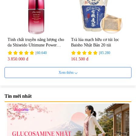
Tinh chất truyền năng lượng cho
Trà lúa mạch hữu cơ túi lọc
da Shiseido Ultimune Power
Baisho Nhật Bản 20 túi
75ml
|
60.640
|
85.280
3.850.000 đ
161.500 đ
Xem thêm
Tin mới nhất
Viên uống bổ não Ribeto Shoji
Viên nang uống cải thiện thị lực,
Ichoha Ekisu Plus - 90 viên
trí nhớ DHA + EPA + Flaxseed
Oil 30 viên/gói - Date 02/2027
|
57.920
|
52.346