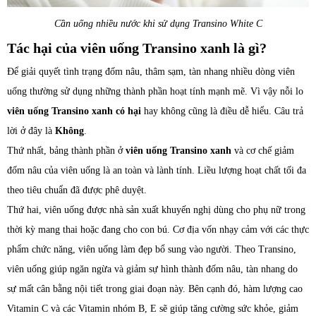
Cần uống nhiều nước khi sử dụng Transino White C
Tác hại của viên uống Transino xanh là gì?
Để giải quyết tình trạng đốm nâu, thâm sạm, tàn nhang nhiều dòng viên
uống thường sử dụng những thành phần hoạt tính mạnh mẽ. Vì vậy nỗi lo
viên uống Transino xanh có hại
hay không cũng là điều dễ hiểu. Câu trả
lời ở đây là
Không
.
Thứ nhất, bảng thành phần ở
viên uống Transino xanh
và cơ chế giảm
đốm nâu của viên uống là an toàn và lành tính. Liều lượng hoạt chất tối đa
theo tiêu chuẩn đã được phê duyệt.
Thứ hai, viên uống được nhà sản xuất khuyến nghị dùng cho phụ nữ trong
thời kỳ mang thai hoặc đang cho con bú. Cơ địa vốn nhạy cảm với các thực
phẩm chức năng, viên uống làm đẹp bổ sung vào người. Theo Transino,
viên uống giúp ngăn ngừa và giảm sự hình thành đốm nâu, tàn nhang do
sự mất cân bằng nội tiết trong giai đoạn này. Bên cạnh đó, hàm lượng cao
Vitamin C và các Vitamin nhóm B, E sẽ giúp tăng cường sức khỏe, giảm