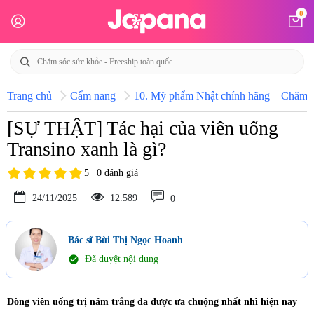
0
Trang chủ
Cẩm nang
10. Mỹ phẩm Nhật chính hãng – Chăm só
[SỰ THẬT] Tác hại của viên uống
Transino xanh là gì?
5 | 0 đánh giá
24/11/2025
12.589
0
Bác sĩ Bùi Thị Ngọc Hoanh
check_circle
Đã duyệt nội dung
Dòng viên uống trị nám trắng da được ưa chuộng nhất nhì hiện nay