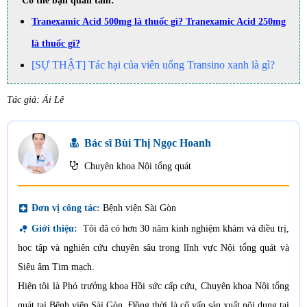
* Có thể bạn quan tâm:
Tranexamic Acid 500mg là thuốc gì? Tranexamic Acid 250mg
là thuốc gì?
[SỰ THẬT] Tác hại của viên uống Transino xanh là gì?
Tác giả: Ái Lê
Bác sĩ Bùi Thị Ngọc Hoanh
Chuyên khoa Nội tổng quát
local_hospital
Đơn vị công tác:
Bệnh viện Sài Gòn
bubble_chart
Giới thiệu:
Tôi đã có hơn 30 năm kinh nghiệm khám và điều trị,
học tập và nghiên cứu chuyên sâu trong lĩnh vực Nội tổng quát và
Siêu âm Tim mạch.
Hiện tôi là Phó trưởng khoa Hồi sức cấp cứu, Chuyên khoa Nội tổng
quát tại Bệnh viện Sài Gòn. Đồng thời là cố vấn sản xuất nội dung tại