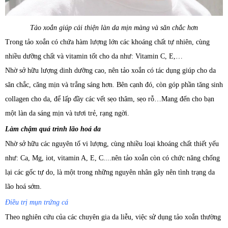
Tảo xoắn giúp cải thiện làn da mịn màng và săn chắc hơn
Trong tảo xoắn có chứa hàm lượng lớn các khoáng chất tự nhiên, cùng
nhiều dưỡng chất và vitamin tốt cho da như: Vitamin C, E,…
Nhờ sở hữu lượng dinh dưỡng cao, nên tảo xoắn có tác dụng giúp cho da
săn chắc, căng mịn và trắng sáng hơn. Bên cạnh đó, còn góp phần tăng sinh
collagen cho da, để lấp đầy các vết sẹo thâm, sẹo rỗ…Mang đến cho bạn
một làn da sáng mịn và tươi trẻ, rạng ngời.
Làm chậm quá trình lão hoá da
Nhờ sở hữu các nguyên tố vi lượng, cùng nhiều loại khoáng chất thiết yếu
như: Ca, Mg, iot, vitamin A, E, C....nên tảo xoắn còn có chức năng chống
lại các gốc tự do, là một trong những nguyên nhân gây nên tình trạng da
lão hoá sớm.
Điều trị mụn trứng cá
Theo nghiên cứu của các chuyên gia da liễu, việc sử dụng tảo xoắn thường