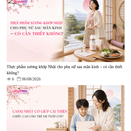
Viên uống bổ não Ribeto Shoji
Viên nang uống cải thiện thị lực,
Ichoha Ekisu Plus - 90 viên
trí nhớ DHA + EPA + Flaxseed
Oil 30 viên/gói - Date 02/2027
|
57.920
|
52.346
1.450.000 đ
225.000 đ
Thực phẩm xương khớp Nhật cho phụ nữ sau mãn kinh – có cần thiết
không?
6
06/08/2026
Tẩy tế bào chết Nichiei Bussan
Viên uống hỗ trợ bền thành
Nano NMN+ Peeling Gel
mạch, ngừa tai biến Elastin Plus
Luxury 200g
& Nattokinase Hokoen 80 viên
|
0
|
0
1.490.000 đ
980.000 đ