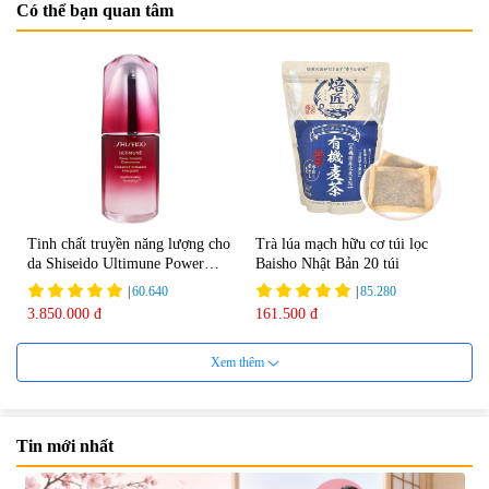
Có thể bạn quan tâm
Tinh chất truyền năng lượng cho
Trà lúa mạch hữu cơ túi lọc
da Shiseido Ultimune Power
Baisho Nhật Bản 20 túi
75ml
|
60.640
|
85.280
3.850.000 đ
161.500 đ
Xem thêm
Tin mới nhất