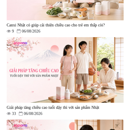
Canxi Nhật có giúp cải thiện chiều cao cho trẻ em thấp còi?
9
06/08/2026
Viên uống bổ gan Ribeto Shoji
Viên uống hỗ trợ cải thiện thoát
Hepaclean 60 viên
vị đĩa đệm Kyoto Has 30 viên
|
543.205
|
14.560
690.000 đ
1.600.000 đ
Giải pháp tăng chiều cao tuổi dậy thì với sản phẩm Nhật
33
06/08/2026
Viên uống hỗ trợ giấc ngủ Fujina
Viên uống phòng ngừa & hỗ trợ
Sleepy Nhật Bản 80 viên
điều trị đột quỵ Biken Kinase
Gold 60 viên
|
13.760
|
0