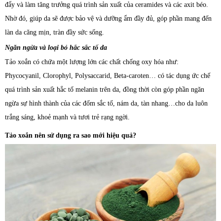
đẩy và làm tăng trưởng quá trình sản xuất của ceramides và các axit béo.
Nhờ đó, giúp da sẽ được bảo vệ và dưỡng ẩm đầy đủ, góp phần mang đến
làn da căng mịn, tràn đầy sức sống.
Ngăn ngừa và loại bỏ hắc sắc tố da
Tảo xoắn có chứa một lượng lớn các chất chống oxy hóa như:
Phycocyanil, Clorophyl, Polysaccarid, Beta-caroten… có tác dụng ức chế
quá trình sản xuất hắc tố melanin trên da, đồng thời còn góp phần ngăn
ngừa sự hình thành của các đốm sắc tố, nám da, tàn nhang…cho da luôn
trắng sáng, khoẻ mạnh và tươi trẻ rạng ngời.
Tảo xoắn nên sử dụng ra sao mới hiệu quả?