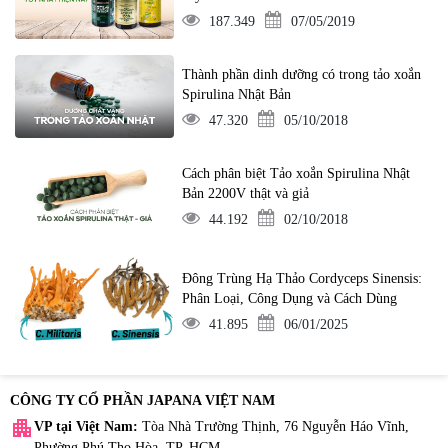
187.349
07/05/2019
Thành phần dinh dưỡng có trong tảo xoắn
Spirulina Nhật Bản
47.320
05/10/2018
Cách phân biệt Tảo xoắn Spirulina Nhật
Bản 2200V thật và giả
44.192
02/10/2018
Đông Trùng Hạ Thảo Cordyceps Sinensis:
Phân Loại, Công Dụng và Cách Dùng
41.895
06/01/2025
CÔNG TY CỔ PHẦN JAPANA VIỆT NAM
apartment
VP tại Việt Nam:
Tòa Nhà Trường Thịnh, 76 Nguyễn Háo Vĩnh,
Phường Phú Thọ Hòa, TP. HCM