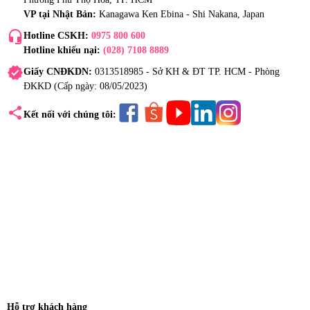
VP tại Nhật Bản:
Kanagawa Ken Ebina - Shi Nakana, Japan
headset_mic
Hotline CSKH:
0975 800 600
Hotline khiếu nại:
(028) 7108 8889
verified
Giấy CNĐKDN:
0313518985 - Sở KH & ĐT TP. HCM - Phòng
ĐKKD (Cấp ngày: 08/05/2023)
share
Kết nối với chúng tôi:
Hỗ trợ khách hàng