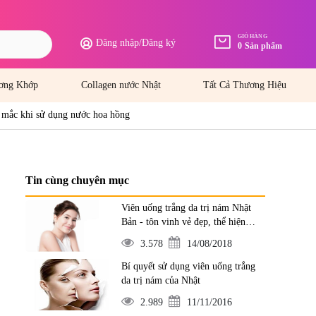
GIỎ HÀNG
Đăng nhập
/
Đăng ký
0
Sản phẩm
ơng Khớp
Collagen nước Nhật
Tất Cả Thương Hiệu
 mắc khi sử dụng nước hoa hồng
Tin cùng chuyên mục
Viên uống trắng da trị nám Nhật
Bản - tôn vinh vẻ đẹp, thể hiện
đẳng cấp
3.578
14/08/2018
Bí quyết sử dụng viên uống trắng
da trị nám của Nhật
2.989
11/11/2016