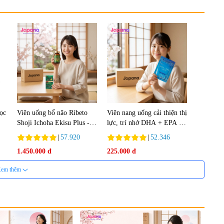
lọc
Viên uống bổ não Ribeto
Viên nang uống cải thiện thị
Shoji Ichoha Ekisu Plus -
lực, trí nhớ DHA + EPA +
90 viên
Flaxseed Oil 30 viên/gói -
|
57.920
|
52.346
Date 02/2027
1.450.000 đ
225.000 đ
em thêm