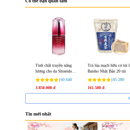
Có thể bạn quan tâm
Tinh chất truyền năng
Trà lúa mạch hữu cơ túi 
lượng cho da Shiseido
Baisho Nhật Bản 20 túi
Ultimune Power 75ml
|
60.640
|
85.280
3.850.000 đ
161.500 đ
X
Tin mới nhất