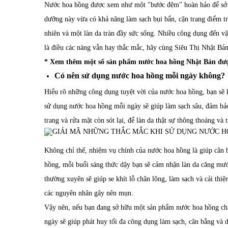
Nước hoa hồng được xem như một "bước đệm" hoàn hảo để sở h
dưỡng này vừa có khả năng làm sạch bụi bẩn, cặn trang điểm t
nhiên và một làn da tràn đầy sức sống. Nhiều công dụng đến v
là điều các nàng vẫn hay thắc mắc, hãy cùng Siêu Thị Nhật Bản 
* Xem thêm một số sản phẩm nước hoa hồng Nhật Bản được
Có nên sử dụng nước hoa hồng mỗi ngày không?
Hiểu rõ những công dụng tuyệt vời của nước hoa hồng, bạn sẽ
sử dụng nước hoa hồng mỗi ngày sẽ giúp làm sạch sâu, đảm bảo 
trang và rửa mặt còn sót lại, để làn da thật sự thông thoáng v
Không chỉ thế, nhiệm vụ chính của nước hoa hồng là giúp cân
hồng, mỗi buổi sáng thức dậy bạn sẽ cảm nhận làn da căng mư
thường xuyên sẽ giúp se khít lỗ chân lông, làm sạch và cải thiệ
các nguyên nhân gây nên mụn.
Vậy nên, nếu bạn đang sở hữu một sản phẩm nước hoa hồng chấ
ngày sẽ giúp phát huy tối đa công dụng làm sạch, cân bằng và 