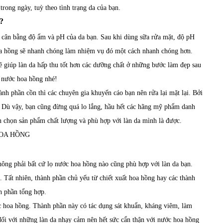
trong ngày, tuỳ theo tình trạng da của bạn.
?
 cân bằng độ ẩm và pH của da bạn. Sau khi dùng sữa rửa mặt, độ pH
hoa hồng sẽ nhanh chóng làm nhiệm vụ đó một cách nhanh chóng hơn.
 giúp làn da hấp thu tốt hơn các dưỡng chất ở những bước làm đẹp sau
g nước hoa hồng nhé!
nh phần cồn thì các chuyên gia khuyến cáo bạn nên rửa lại mặt lại. Bởi
u. Dù vậy, bạn cũng đừng quá lo lắng, hầu hết các hãng mỹ phẩm danh
ần chọn sản phẩm chất lượng và phù hợp với làn da mình là được.
hông phải bất cứ lọ nước hoa hồng nào cũng phù hợp với làn da bạn.
. Tất nhiên, thành phần chủ yếu từ chiết xuất hoa hồng hay các thành
nh phần tổng hợp.
ớc hoa hồng. Thành phần này có tác dụng sát khuẩn, kháng viêm, làm
đối với những làn da nhạy cảm nên hết sức cẩn thận với nước hoa hồng