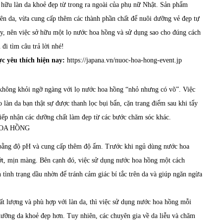
ữu làn da khoẻ đẹp từ trong ra ngoài của phụ nữ Nhật. Sản phẩm
rên da, vừa cung cấp thêm các thành phần chất để nuôi dưỡng vẻ đẹp tự
ậy, nên việc sở hữu một lọ nước hoa hồng và sử dụng sao cho đúng cách
đi tìm câu trả lời nhé!
 yêu thích hiện nay:
https://japana.vn/nuoc-hoa-hong-event.jp
 không khỏi ngỡ ngàng với lọ nước hoa hồng “nhỏ nhưng có võ”. Việc
làn da bạn thật sự được thanh lọc bụi bẩn, cặn trang điểm sau khi tẩy
à tiếp nhận các dưỡng chất làm đẹp từ các bước chăm sóc khác.
 bằng độ pH và cung cấp thêm độ ẩm. Trước khi ngủ dùng nước hoa
ớt, mịn màng. Bên cạnh đó, việc sử dụng nước hoa hồng một cách
n tình trạng dầu nhờn để tránh cảm giác bí tắc trên da và giúp ngăn ngừa
t lượng và phù hợp với làn da, thì việc sử dụng nước hoa hồng mỗi
dưỡng da khoẻ đẹp hơn. Tuy nhiên, các chuyên gia về da liễu và chăm