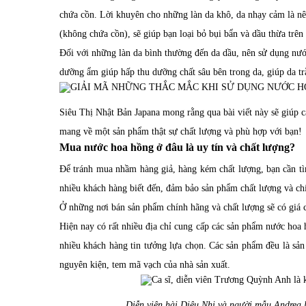
chứa cồn. Lời khuyên cho những làn da khô, da nhạy cảm là nên
(không chứa cồn), sẽ giúp bạn loại bỏ bụi bẩn và dầu thừa trê
Đối với những làn da bình thường đến da dầu, nên sử dụng nướ
dưỡng ẩm giúp hấp thu dưỡng chất sâu bên trong da, giúp da t
Siêu Thị Nhật Bản Japana mong rằng qua bài viết này sẽ giúp 
mang về một sản phẩm thật sự chất lượng và phù hợp với bạn!
Mua nước hoa hồng ở đâu là uy tín và chất lượng?
Để tránh mua nhầm hàng giả, hàng kém chất lượng, bạn cần t
nhiều khách hàng biết đến, đảm bảo sản phẩm chất lượng và ch
Ở những nơi bán sản phẩm chính hãng và chất lượng sẽ có giá ch
Hiện nay có rất nhiều địa chỉ cung cấp các sản phẩm nước hoa
nhiều khách hàng tin tưởng lựa chọn. Các sản phẩm đều là sả
nguyên kiện, tem mã vạch của nhà sản xuất.
Diễn viên hài Diệu Nhi và người mẫu Andrea l