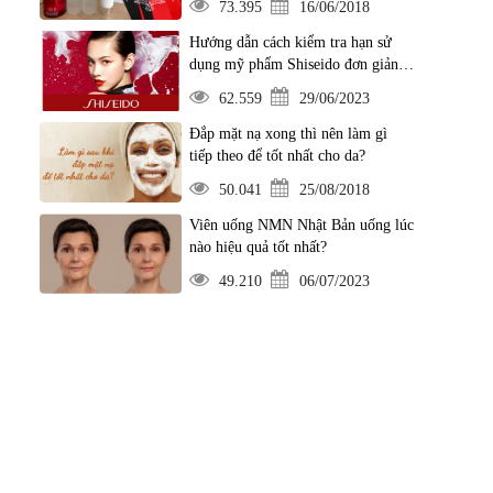
73.395
16/06/2018
Hướng dẫn cách kiểm tra hạn sử
dụng mỹ phẩm Shiseido đơn giản
nhất
62.559
29/06/2023
Đắp mặt nạ xong thì nên làm gì
tiếp theo để tốt nhất cho da?
50.041
25/08/2018
Viên uống NMN Nhật Bản uống lúc
nào hiệu quả tốt nhất?
49.210
06/07/2023