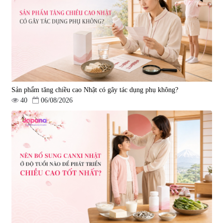
150 viên
|
57.920
|
12.480
1.450.000 đ
880.000 đ
Sản phẩm tăng chiều cao Nhật có gây tác dụng phụ không?
40
06/08/2026
Viên uống chống lão hóa, tăng
Viên uống phòng ngừa đột quỵ,
sức khỏe Yangmiwa NMN 60
tai biến Nattokinase Nano
viên
Premium 120 viên
|
42.588
|
149.877
5.500.000 đ
2.290.000 đ