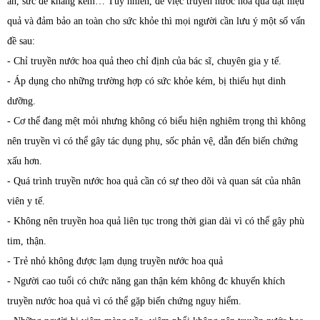
ăn, sức đề kháng kém… Tuy nhiên, để việc truyền nước hoa quả đạt hiệu
quả và đảm bảo an toàn cho sức khỏe thì mọi người cần lưu ý một số vấn
đề sau:
- Chỉ truyền nước hoa quả theo chỉ định của bác sĩ, chuyên gia y tế.
- Áp dụng cho những trường hợp có sức khỏe kém, bị thiếu hụt dinh
dưỡng.
- Cơ thể đang mệt mỏi nhưng không có biểu hiện nghiêm trọng thì không
nên truyền vì có thể gây tác dụng phụ, sốc phản vệ, dẫn đến biến chứng
xấu hơn.
- Quá trình truyền nước hoa quả cần có sự theo dõi và quan sát của nhân
viên y tế.
- Không nên truyền hoa quả liên tục trong thời gian dài vì có thể gây phù
tim, thận.
- Trẻ nhỏ không được lạm dụng truyền nước hoa quả
- Người cao tuổi có chức năng gan thận kém không đc khuyến khích
truyền nước hoa quả vì có thể gặp biến chứng nguy hiểm.