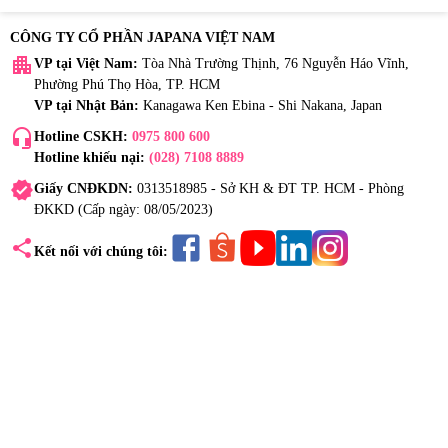
CÔNG TY CỔ PHẦN JAPANA VIỆT NAM
apartment
VP tại Việt Nam:
Tòa Nhà Trường Thịnh, 76 Nguyễn Háo Vĩnh,
Phường Phú Thọ Hòa, TP. HCM
VP tại Nhật Bản:
Kanagawa Ken Ebina - Shi Nakana, Japan
headset_mic
Hotline CSKH:
0975 800 600
Hotline khiếu nại:
(028) 7108 8889
verified
Giấy CNĐKDN:
0313518985 - Sở KH & ĐT TP. HCM - Phòng
ĐKKD (Cấp ngày: 08/05/2023)
share
Kết nối với chúng tôi: