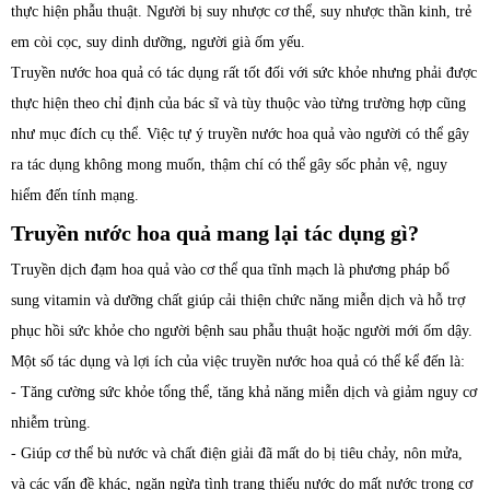
thực hiện phẫu thuật. Người bị suy nhược cơ thể, suy nhược thần kinh, trẻ
em còi cọc, suy dinh dưỡng, người già ốm yếu.
Truyền nước hoa quả có tác dụng rất tốt đối với sức khỏe nhưng phải được
thực hiện theo chỉ định của bác sĩ và tùy thuộc vào từng trường hợp cũng
như mục đích cụ thể. Việc tự ý truyền nước hoa quả vào người có thể gây
ra tác dụng không mong muốn, thậm chí có thể gây sốc phản vệ, nguy
hiểm đến tính mạng.
Truyền nước hoa quả mang lại tác dụng gì?
Truyền dịch đạm hoa quả vào cơ thể qua tĩnh mạch là phương pháp bổ
sung vitamin và dưỡng chất giúp cải thiện chức năng miễn dịch và hỗ trợ
phục hồi sức khỏe cho người bệnh sau phẫu thuật hoặc người mới ốm dậy.
Một số tác dụng và lợi ích của việc truyền nước hoa quả có thể kể đến là:
- Tăng cường sức khỏe tổng thể, tăng khả năng miễn dịch và giảm nguy cơ
nhiễm trùng.
- Giúp cơ thể bù nước và chất điện giải đã mất do bị tiêu chảy, nôn mửa,
và các vấn đề khác, ngăn ngừa tình trạng thiếu nước do mất nước trong cơ