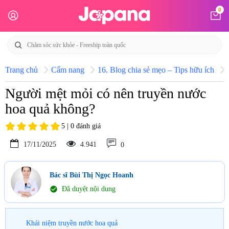
0
Trang chủ
Cẩm nang
16. Blog chia sẻ mẹo – Tips hữu ích
Người mệt mỏi có nên truyền nước
hoa quả không?
5 | 0 đánh giá
17/11/2025
4.941
0
Bác sĩ Bùi Thị Ngọc Hoanh
check_circle
Đã duyệt nội dung
Khái niệm truyền nước hoa quả