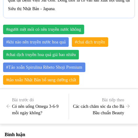
quát tại Bệnh viện Sài Gòn. Đồng thời là cố vấn sản xuất nội dung tại
Siêu thị Nhật Bản - Japana.
#người mệt mỏi có nên truyền nước không
#khi nào nên truyền nước hoa quả
#chai dịch truyền
#chai dịch truyền hoa quả giá bao nhiêu
#Tảo xoắn Spirulina Ribeto Shoji Premium
#tảo xoắn Nhật Bản bổ sung dưỡng chất
Bài trước đó
Bài tiếp theo
Có nên uống Omega 3-6-9
Các cách chăm sóc da cho Bà
mỗi ngày không?
Bầu chuẩn Beauty
Bình luận