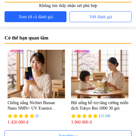
Không tìm thấy nhận xét phù hợp
Xem tất cả đánh giá
Viết đánh giá
Có thể bạn quan tâm
Chống nắng Nichiei Bussan
Bột uống hỗ trợ tăng cường miễn
Nano NMN+ UV Essence
dịch Tokyo Res 1000 30 gói
Luxury SPF50+ PA++++ 60g
|
0
|
12.160
1.420.000 đ
3.960.000 đ
Xem thêm