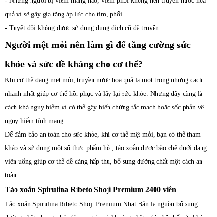
- Những người bị viêm màng não, viêm phổi không nên truyền nước hoa
quả vì sẽ gây gia tăng áp lực cho tim, phổi.
- Tuyệt đối không được sử dụng dung dịch cũ đã truyền.
Người mệt mỏi nên làm gì để tăng cường sức
khỏe và sức đề kháng cho cơ thể?
Khi cơ thể đang mệt mỏi, truyền nước hoa quả là một trong những cách
nhanh nhất giúp cơ thể hồi phục và lấy lại sức khỏe. Nhưng đây cũng là
cách khá nguy hiểm vì có thể gây biến chứng tắc mạch hoặc sốc phản vệ
nguy hiểm tính mạng.
Để đảm bảo an toàn cho sức khỏe, khi cơ thể mệt mỏi, bạn có thể tham
khảo và sử dụng một số thực phẩm hỗ , tảo xoắn được bào chế dưới dạng
viên uống giúp cơ thể dễ dàng hấp thu, bổ sung dưỡng chất một cách an
toàn.
Tảo xoắn Spirulina Ribeto Shoji Premium 2400 viên
Tảo xoắn Spirulina Ribeto Shoji Premium Nhật Bản là nguồn bổ sung