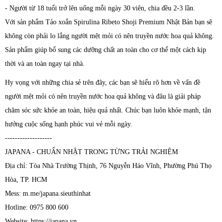
- Người từ 18 tuổi trở lên uống mỗi ngày 30 viên, chia đều 2-3 lần.
Với sản phẩm Tảo xoắn Spirulina Ribeto Shoji Premium Nhật Bản bạn sẽ
không còn phải lo lắng người mệt mỏi có nên truyền nước hoa quả không.
Sản phẩm giúp bổ sung các dưỡng chất an toàn cho cơ thể một cách kịp
thời và an toàn ngay tại nhà.
Hy vọng với những chia sẻ trên đây, các bạn sẽ hiểu rõ hơn về vấn đề
người mệt mỏi có nên truyền nước hoa quả không và đâu là giải pháp
chăm sóc sức khỏe an toàn, hiệu quả nhất. Chúc bạn luôn khỏe mạnh, tận
hưởng cuộc sống hạnh phúc vui vẻ mỗi ngày.
-------------------
JAPANA - CHUẨN NHẬT TRONG TỪNG TRẢI NGHIỆM
Địa chỉ: Tòa Nhà Trường Thịnh, 76 Nguyễn Háo Vĩnh, Phường Phú Thọ
Hòa, TP. HCM
Mess: m.me/japana.sieuthinhat
Hotline: 0975 800 600
Website: https://japana.vn