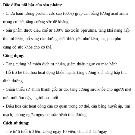
Đặc điểm nổi bật của sản phẩm:
- Chứa hàm lượng protein cực cao (60%) giúp cân bằng lượng acid amin
trong cơ thể, tăng cường sức đề kháng.
- Sản phẩm được điều chế từ 100% tảo xoắn Spirulina, tăng khả năng hấp
thu tới 95%, bổ sung các dưỡng chất thiết yếu như kẽm, iot, photpho…
củng cố sức khỏe cho cơ thể.
Công dụng:
- Tăng cường hệ miễn dịch tự nhiên, giảm thiểu nguy cơ mắc bệnh.
- Hỗ trợ hệ tiêu hóa hoạt động khỏe mạnh, tăng cường khả năng hấp thu
dinh dưỡng.
- Giảm thiểu sự hình thành gốc tự do, tăng cường sức khỏe cho người mệt
mỏi mới ốm dậy, người cao tuổi.
- Điều hòa các hoạt động của cơ quan trong cơ thể, cân bằng huyết áp, tim
mạch, phòng ngừa nguy cơ mắc bệnh tiểu đường.
Cách sử dụng:
- Trẻ từ 6 tuổi trở lên: Uống ngày 10 viên, chia 2-3 lần/ngày.