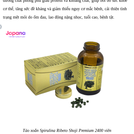
dưỡng chất phong phú giàu protein và khoáng chất, giúp bồi bổ sức khỏe
cơ thể, tăng sức đề kháng và giảm thiểu nguy cơ mắc bệnh, cải thiện tình
trạng mệt mỏi do ốm đau, lao động nặng nhọc, tuổi cao, bệnh tật.
Tảo xoắn Spirulina Ribeto Shoji Premium 2400 viên