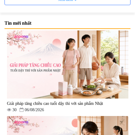
Tin mới nhất
Viên uống đông trùng hạ thảo hỗ
Mặt Nạ Nichiei Bussan Nano
trợ tăng cường sinh lực
NMN+ 3D Face Mask Luxury (8
Tohchukasou Premium Yo
miếng)
|
33.654
|
0
Group 180 viên - Date 08/2027
2.500.000 đ
1.890.000 đ
Giải pháp tăng chiều cao tuổi dậy thì với sản phẩm Nhật
30
06/08/2026
Viên uống bổ não Ribeto Shoji
Viên uống hỗ trợ tăng cường
Ichoha Ekisu Plus - 90 viên
sinh lý nam Fujina Monster Shot