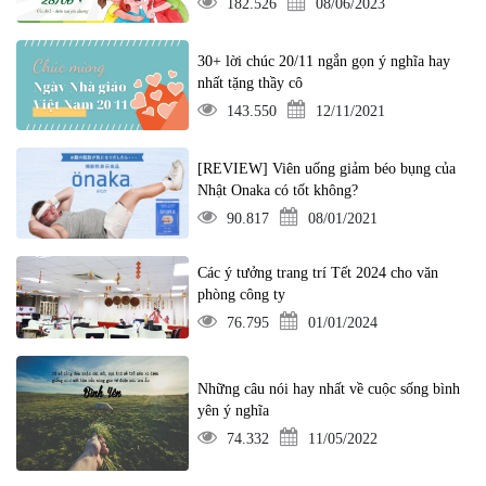
182.526
08/06/2023
30+ lời chúc 20/11 ngắn gọn ý nghĩa hay
nhất tặng thầy cô
143.550
12/11/2021
[REVIEW] Viên uống giảm béo bụng của
Nhật Onaka có tốt không?
90.817
08/01/2021
Các ý tưởng trang trí Tết 2024 cho văn
phòng công ty
76.795
01/01/2024
Những câu nói hay nhất về cuộc sống bình
yên ý nghĩa
74.332
11/05/2022