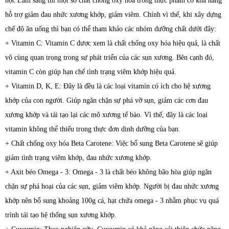
học Lâm sàng thì một số chất chống oxy hóa trong thực phẩm có khả năng
hỗ trợ giảm đau nhức xương khớp, giảm viêm. Chính vì thế, khi xây dựng
chế độ ăn uống thì bạn có thể tham khảo các nhóm dưỡng chất dưới đây:
+ Vitamin C: Vitamin C được xem là chất chống oxy hóa hiệu quả, là chất
vô cùng quan trọng trong sự phát triển của các sụn xương. Bên cạnh đó,
vitamin C còn giúp hạn chế tình trạng viêm khớp hiệu quả.
+ Vitamin D, K, E: Đây là đều là các loại vitamin có ích cho hệ xương
khớp của con người. Giúp ngăn chặn sự phá vỡ sụn, giảm các cơn đau
xương khớp và tái tạo lại các mô xương tế bào. Vì thế, đây là các loại
vitamin không thể thiếu trong thực đơn dinh dưỡng của bạn.
+ Chất chống oxy hóa Beta Carotene: Việc bổ sung Beta Carotene sẽ giúp
giảm tình trạng viêm khớp, đau nhức xương khớp.
+ Axit béo Omega - 3: Omega - 3 là chất béo không bão hòa giúp ngăn
chặn sự phá hoại của các sụn, giảm viêm khớp. Người bị đau nhức xương
khớp nên bổ sung khoảng 100g cá, hạt chứa omega - 3 nhằm phục vụ quá
trình tái tạo hệ thống sụn xương khớp.