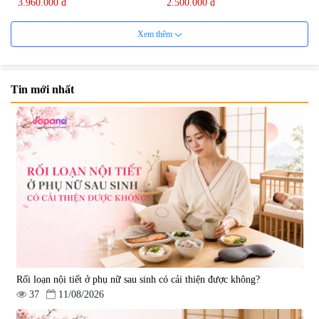
3.960.000 đ
2.500.000 đ
Xem thêm
Tin mới nhất
Mặt Nạ Nichiei Bussan Nano
Viên uống bổ não Ribeto Shoji
NMN+ 3D Face Mask Luxury (8
Ichoha Ekisu Plus - 90 viên
miếng)
|
0
|
57.920
1.890.000 đ
1.450.000 đ
Rối loạn nội tiết ở phụ nữ sau sinh có cải thiện được không?
37
11/08/2026