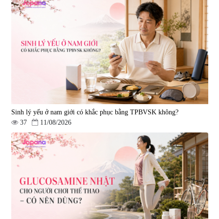
Viên uống hỗ trợ tăng cường
Viên uống chống lão hóa, tăng
sinh lý nam Fujina Monster Shot
sức khỏe Yangmiwa NMN 60
150 viên
viên
|
12.480
|
42.588
880.000 đ
5.500.000 đ
Sinh lý yếu ở nam giới có khắc phục bằng TPBVSK không?
37
11/08/2026
Viên uống phòng ngừa đột quỵ,
tai biến Nattokinase Nano
Premium 120 viên
|
149.877
2.290.000 đ