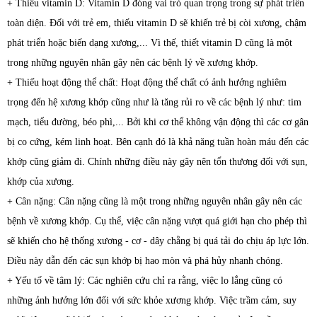
+ Thiếu vitamin D:
Vitamin D đóng vai trò quan trọng trong sự phát triển
toàn diện. Đối với trẻ em, thiếu vitamin D sẽ khiến trẻ bị còi xương, chậm
phát triển hoặc biến dạng xương,... Vì thế, thiết vitamin D cũng là một
trong những nguyên nhân gây nên các bệnh lý về xương khớp.
+ Thiếu hoạt động thể chất:
Hoạt động thể chất có ảnh hưởng nghiêm
trọng đến hệ xương khớp cũng như là tăng rủi ro về các bệnh lý như: tim
mạch, tiểu đường, béo phì,... Bởi khi cơ thể không vận động thì các cơ gân
bị co cứng, kém linh hoạt. Bên cạnh đó là khả năng tuần hoàn máu đến các
khớp cũng giảm đi. Chính những điều này gây nên tổn thương đối với sụn,
khớp của xương.
+ Cân nặng:
Cân nặng cũng là một trong những nguyên nhân gây nên các
bệnh về xương khớp. Cụ thể, việc cân nặng vượt quá giới hạn cho phép thì
sẽ khiến cho hệ thống xương - cơ - dây chằng bị quá tải do chịu áp lực lớn.
Điều này dẫn đến các sụn khớp bị hao mòn và phá hủy nhanh chóng.
+ Yếu tố về tâm lý:
Các nghiên cứu chỉ ra rằng, việc lo lắng cũng có
những ảnh hưởng lớn đối với sức khỏe xương khớp. Việc trầm cảm, suy