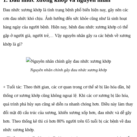
Đau nhức xương khớp là tình trạng bệnh phổ biến hiện nay, gây nên các
cơn đau nhức khó chịu. Ảnh hưởng đến sức khỏe cũng như là sinh hoạt
hàng ngày của người bệnh. Hiện nay, bệnh đau nhức xương khớp có thể
gặp ở người già, người trẻ,... Vậy nguyên nhân gây ra các bệnh về xương
khớp là gì?
Nguyên nhân chính gây đau nhức xương khớp
+ Tuổi tác:
Theo thời gian, các cơ quan trong cơ thể sẽ bị lão hóa dần, hệ
thống cơ xương khớp cũng không ngoại lệ. Khi các cơ xương bị lão hóa,
quá trình phá hủy sụn cũng sẽ diễn ra nhanh chóng hơn. Điều này làm thay
đổi mật độ cấu trúc của xương, khiến xương xốp hơn, đau nhức và dễ gãy
hơn. Theo thống kê thì có hơn 80% người trên 65 tuổi bị các bệnh về đau
nhức xương khớp.