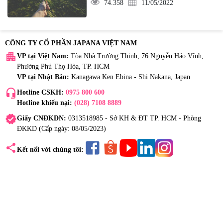
74.358
11/05/2022
CÔNG TY CỔ PHẦN JAPANA VIỆT NAM
apartment
VP tại Việt Nam:
Tòa Nhà Trường Thịnh, 76 Nguyễn Háo Vĩnh,
Phường Phú Thọ Hòa, TP. HCM
VP tại Nhật Bản:
Kanagawa Ken Ebina - Shi Nakana, Japan
headset_mic
Hotline CSKH:
0975 800 600
Hotline khiếu nại:
(028) 7108 8889
verified
Giấy CNĐKDN:
0313518985 - Sở KH & ĐT TP. HCM - Phòng
ĐKKD (Cấp ngày: 08/05/2023)
share
Kết nối với chúng tôi: