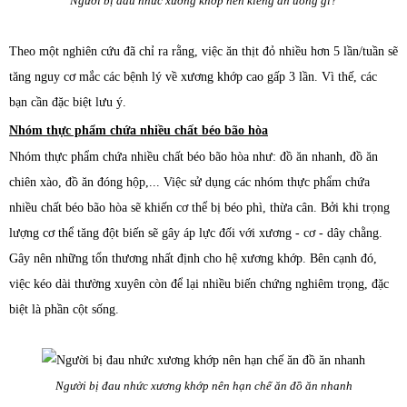
Người bị đau nhức xương khớp nên kiêng ăn uống gì?
Theo một nghiên cứu đã chỉ ra rằng, việc ăn thịt đỏ nhiều hơn 5 lần/tuần sẽ
tăng nguy cơ mắc các bệnh lý về xương khớp cao gấp 3 lần. Vì thế, các
bạn cần đặc biệt lưu ý.
Nhóm thực phẩm chứa nhiều chất béo bão hòa
Nhóm thực phẩm chứa nhiều chất béo bão hòa như: đồ ăn nhanh, đồ ăn
chiên xào, đồ ăn đóng hộp,... Việc sử dụng các nhóm thực phẩm chứa
nhiều chất béo bão hòa sẽ khiến cơ thể bị béo phì, thừa cân. Bởi khi trọng
lượng cơ thể tăng đột biến sẽ gây áp lực đối với xương - cơ - dây chằng.
Gây nên những tổn thương nhất định cho hệ xương khớp. Bên cạnh đó,
việc kéo dài thường xuyên còn để lại nhiều biến chứng nghiêm trọng, đặc
biệt là phần cột sống.
Người bị đau nhức xương khớp nên hạn chế ăn đồ ăn nhanh