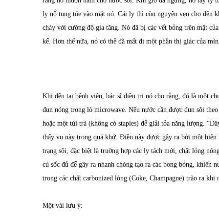
rằng nó muốn hâm cho nước sôi. Khi giờ đã ngưng, nó lấy ly từ
ly nổ tung tóe vào mặt nó. Cái ly thì còn nguyên vẹn cho đến k
cháy với cường độ gia tăng. Nó đã bị các vết bỏng trên mặt của
kể. Hơn thế nữa, nó có thể đã mất đi một phần thị giác của mìn
Khi đến tại bệnh viện, bác sĩ điều trị nó cho rằng, đó là một
đun nóng trong lò microwave. Nếu nước cần được đun sôi theo c
hoặc một túi trà (không có staples) để giải tỏa năng lượng. “Đâ
thấy vụ này trong quá khứ. Điều này được gây ra bởi một hiện 
trạng sôi, đặc biệt là truờng hợp các ly tách mới, chất lỏng nó
cú sốc đủ để gây ra nhanh chóng tạo ra các bong bóng, khiến nư
trong các chất carbonized lỏng (Coke, Champagne) trào ra khi
Một vài lưu ý: