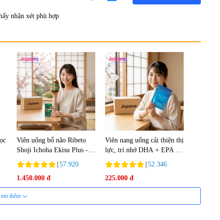
hấy nhận xét phù hợp
lọc
Viên uống bổ não Ribeto
Viên nang uống cải thiện thị
Shoji Ichoha Ekisu Plus -
lực, trí nhớ DHA + EPA +
90 viên
Flaxseed Oil 30 viên/gói -
|
57.920
|
52.346
Date 02/2027
1.450.000 đ
225.000 đ
em thêm