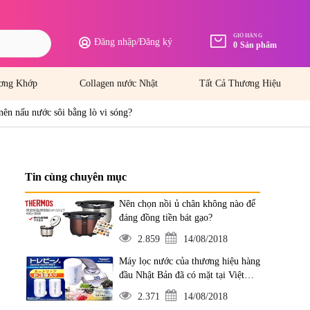
GIỎ HÀNG
Đăng nhập
/
Đăng ký
0
Sản phẩm
ơng Khớp
Collagen nước Nhật
Tất Cả Thương Hiệu
ên nấu nước sôi bằng lò vi sóng?
Tin cùng chuyên mục
Nên chọn nồi ủ chân không nào để
đáng đồng tiền bát gạo?
2.859
14/08/2018
Máy lọc nước của thương hiệu hàng
đầu Nhật Bản đã có mặt tại Việt
Nam
2.371
14/08/2018