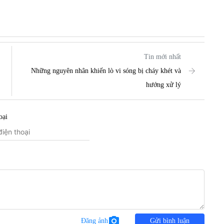
Tin mới nhất
Những nguyên nhân khiến lò vi sóng bị cháy khét và
hướng xử lý
oại
photo_camera
Đăng ảnh
Gửi bình luận