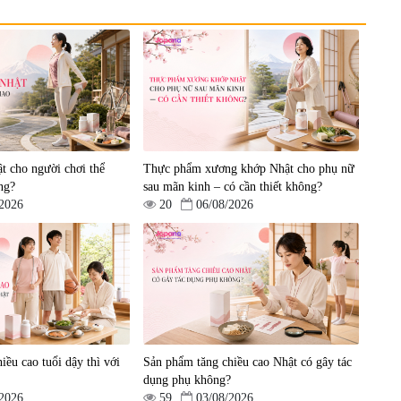
nh
Viên uống bổ gan Ribeto
Viên uống hỗ trợ cải thiện
in
Shoji Hepaclean 60 viên
thoát vị đĩa đệm Kyoto Has
en
30 viên
|
543.205
|
14.560
t cho người chơi thể
Thực phẩm xương khớp Nhật cho phụ nữ
690.000 đ
1.600.000 đ
ng?
sau mãn kinh – có cần thiết không?
/2026
20
06/08/2026
iều cao tuổi dậy thì với
Sản phẩm tăng chiều cao Nhật có gây tác
dụng phụ không?
/2026
59
03/08/2026