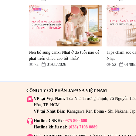
viên
Biken Kinase Gold 60 vi
|
13.760
|
0
580.000 đ
1.570.000 đ
Nên bổ sung canxi Nhật ở độ tuổi nào để
Tips chăm sóc d
phát triển chiều cao tốt nhất?
Nhật
72
01/08/2026
52
01/08
CÔNG TY CỔ PHẦN JAPANA VIỆT NAM
apartment
VP tại Việt Nam:
Tòa Nhà Trường Thịnh, 76 Nguyễn Há
Hòa, TP. HCM
VP tại Nhật Bản:
Kanagawa Ken Ebina - Shi Nakana, Jap
headset_mic
Hotline CSKH:
0975 800 600
Hotline khiếu nại:
(028) 7108 8889