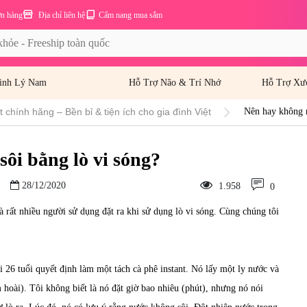
ơn hàng
Địa chỉ liên hệ
Cẩm nang mua sắm
inh Lý Nam
Hỗ Trợ Não & Trí Nhớ
Hỗ Trợ Xư
 chính hãng – Bền bỉ & tiện ích cho gia đình Việt
Nên hay không n
ôi bằng lò vi sóng?
28/12/2020
1.958
0
 rất nhiều người sử dụng đặt ra khi sử dụng lò vi sóng. Cùng chúng tôi
i 26 tuổi quyết định làm một tách cà phê instant. Nó lấy một ly nước và
hoài). Tôi không biết là nó đặt giờ bao nhiêu (phút), nhưng nó nói