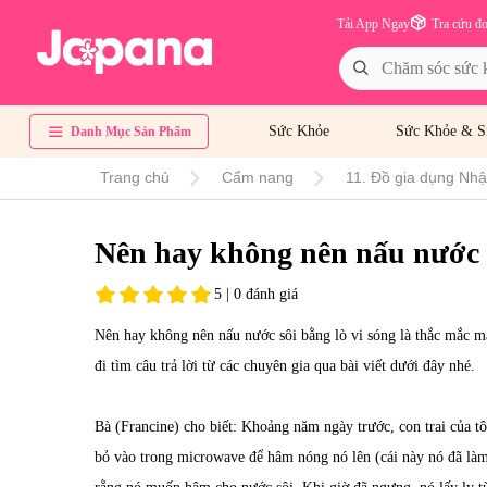
Tải App Ngay
Tra cứu đ
Sức Khỏe
Sức Khỏe & S
Danh Mục Sản Phẩm
Trang chủ
Cẩm nang
11. Đồ gia dụng Nhật
Nên hay không nên nấu nước s
5 | 0 đánh giá
Nên hay không nên nấu nước sôi bằng lò vi sóng là thắc mắc mà
đi tìm câu trả lời từ các chuyên gia qua bài viết dưới đây nhé.
Bà (Francine) cho biết: Khoảng năm ngày trước, con trai của tô
bỏ vào trong microwave để hâm nóng nó lên (cái này nó đã làm 