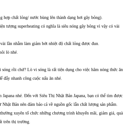
ng hợp chất lỏng/ nước bùng lên thành dạng hơi gây bỏng).
iện tượng superheating có nghĩa là siêu nóng gây bỏng vì vậy có vài
vài lần nhằm làm giảm bớt nhiệt độ chất lỏng được đun.
ỏi lò nhé.
 sóng rồi chứ? Lò vi sóng là rất tiện dụng cho việc hâm nóng thức ăn
 để đẩy nhanh công cuộc nấu ăn nhé.
ản Japana nhé. Đến với Siêu Thị Nhật Bản Japana, bạn có thể tìm được
ừ Nhật Bản nên đảm bảo cả về nguồn gốc lẫn chất lượng sản phẩm.
thường xuyên tố chức những chương trình khuyến mãi, giảm giá, quà
 trên thị trường.