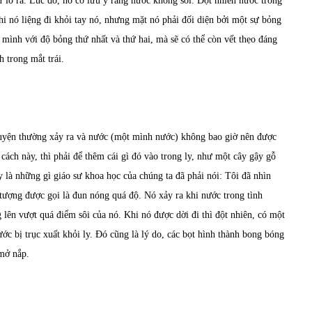
 lò ra. Lúc đó, nó có lưu ý rằng nước không sôi. Đột nhiên nước trong
hi nó liệng đi khỏi tay nó, nhưng mặt nó phải đối diện bởi một sự bỏng
 mình với độ bỏng thứ nhất và thứ hai, mà sẽ có thể còn vết thẹo đáng
h trong mắt trái.
 chuyện thường xảy ra và nước (một mình nước) không bao giờ nên được
ách này, thì phải để thêm cái gì đó vào trong ly, như một cây gậy gỗ
y là những gì giáo sư khoa học của chúng ta đã phải nói: Tôi đã nhìn
tượng được gọi là đun nóng quá độ. Nó xảy ra khi nước trong tình
ng lên vượt quá điểm sôi của nó. Khi nó được dời đi thì đột nhiên, có một
ớc bị trục xuất khỏi ly. Đó cũng là lý do, các bọt hình thành bong bóng
 mở nắp.