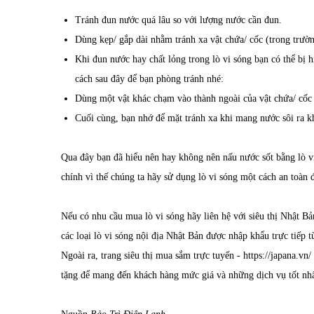
Tránh đun nước quá lâu so với lượng nước cần đun.
Dùng kẹp/ gắp dài nhằm tránh xa vật chứa/ cốc (trong trườ
Khi đun nước hay chất lỏng trong lò vi sóng bạn có thể bị h
cách sau đây để bạn phòng tránh nhé:
Dùng một vật khác chạm vào thành ngoài của vật chứa/ cốc 
Cuối cùng, bạn nhớ để mặt tránh xa khi mang nước sôi ra kh
Qua đây bạn đã hiểu nên hay không nên nấu nước sốt bằng lò vi
chính vì thế chúng ta hãy sử dụng lò vi sóng một cách an toàn
Nếu có nhu cầu mua lò vi sóng hãy liên hệ với siêu thị Nhật B
các loại
lò vi sóng nội địa Nhật Bản
được nhập khẩu trực tiếp t
Ngoài ra, trang siêu thị mua sắm trực tuyến -
https://japana.vn/
tặng để mang đến khách hàng mức giá và những dịch vụ tốt nhất