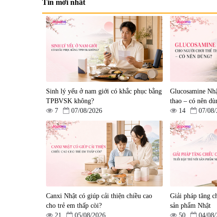
Tin mới nhất
Tẩy tế bào chết Nichiei
Viên uống hỗ trợ bền thà
Bussan Nano NMN+
mạch, ngừa tai biến Elast
Peeling Gel Luxury 200g
Plus & Nattokinase Hoko
|
0
|
0
Sinh lý yếu ở nam giới có khắc phục bằng
80 viên
Glucosamine Nhậ
1.490.000 đ
980.000 đ
TPBVSK không?
thao – có nên dù
7
07/08/2026
14
07/08
Canxi Nhật có giúp cải thiện chiều cao
Giải pháp tăng ch
Viên uống hỗ trợ giấc ngủ
Viên uống phòng ngừa &
cho trẻ em thấp còi?
sản phẩm Nhật
Fujina Sleepy Nhật Bản 80
hỗ trợ điều trị đột quỵ
21
05/08/2026
50
04/08