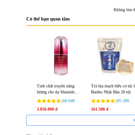
Không tìm t
Có thể bạn quan tâm
Tinh chất truyền năng
Trà lúa mạch hữu cơ túi 
lượng cho da Shiseido
Baisho Nhật Bản 20 túi
Ultimune Power 75ml
|
60.640
|
85.280
3.850.000 đ
161.500 đ
X