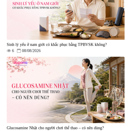
Liver Ex 120 viên - Date
|
543.205
|
0
07/2027
690.000 đ
1.390.000 đ
Sinh lý yếu ở nam giới có khắc phục bằng TPBVSK không?
6
08/08/2026
Viên uống hỗ trợ tim mạch AFC
Viên uống tăng cường miễn dịch
Rich Coenzyme Q10 - 120 viên
Ribeto Shoji Fukujyusen 180
viên
|
2.546
|
32.160
2.890.000 đ
9.850.000 đ
Glucosamine Nhật cho người chơi thể thao – có nên dùng?