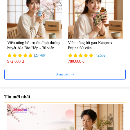
Viên uống hỗ trợ ổn định đường
Viên uống bổ gan Kanprox
huyết Ala Bio Hộp - 30 viên
Fujina 60 viên
|
23.760
|
42.532
972.000 đ
780.000 đ
Xem thêm
Tin mới nhất
Viên uống bổ gan Ribeto Shoji
Viên uống hỗ trợ giải độc và
Hepaclean 60 viên
phục hồi chức năng gan Biken