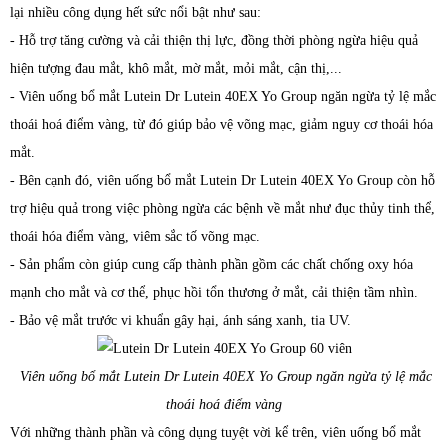
lại nhiều công dụng hết sức nổi bật như sau:
- Hỗ trợ tăng cường và cải thiện thị lực, đồng thời phòng ngừa hiệu quả
hiện tượng đau mắt, khô mắt, mờ mắt, mỏi mắt, cận thị,...
- Viên uống bổ mắt Lutein Dr Lutein 40EX Yo Group ngăn ngừa tỷ lệ mắc
thoái hoá điểm vàng, từ đó giúp bảo vệ võng mạc, giảm nguy cơ thoái hóa
mắt.
- Bên cạnh đó, viên uống bổ mắt Lutein Dr Lutein 40EX Yo Group còn hỗ
trợ hiệu quả trong việc phòng ngừa các bệnh về mắt như đục thủy tinh thể,
thoái hóa điểm vàng, viêm sắc tố võng mạc.
- Sản phẩm còn giúp cung cấp thành phần gồm các chất chống oxy hóa
mạnh cho mắt và cơ thể, phục hồi tổn thương ở mắt, cải thiện tầm nhìn.
- Bảo vệ mắt trước vi khuẩn gây hại, ánh sáng xanh, tia UV.
Viên uống bổ mắt Lutein Dr Lutein 40EX Yo Group ngăn ngừa tỷ lệ mắc
thoái hoá điểm vàng
Với những thành phần và công dụng tuyệt vời kể trên, viên uống bổ mắt