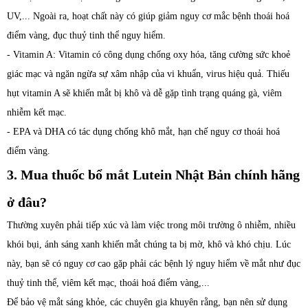
UV,... Ngoài ra, hoạt chất này có giúp giảm nguy cơ mắc bệnh thoái hoá
điểm vàng, đục thuỷ tinh thể nguy hiểm.
- Vitamin A: Vitamin có công dụng chống oxy hóa, tăng cường sức khoẻ
giác mạc và ngăn ngừa sự xâm nhập của vi khuẩn, virus hiệu quả. Thiếu
hụt vitamin A sẽ khiến mắt bị khô và dễ gặp tình trạng quáng gà, viêm
nhiễm kết mạc.
- EPA và DHA có tác dụng chống khô mắt, hạn chế nguy cơ thoái hoá
điểm vàng.
3. Mua thuốc bổ mắt Lutein Nhật Bản chính hãng
ở đâu?
Thường xuyên phải tiếp xúc và làm việc trong môi trường ô nhiễm, nhiều
khói bụi, ánh sáng xanh khiến mắt chúng ta bị mờ, khô và khó chịu. Lúc
này, bạn sẽ có nguy cơ cao gặp phải các bệnh lý nguy hiểm về mắt như đục
thuỷ tinh thể, viêm kết mạc, thoái hoá điểm vàng,...
Để bảo vệ mắt sáng khỏe, các chuyên gia khuyên rằng, bạn nên sử dụng