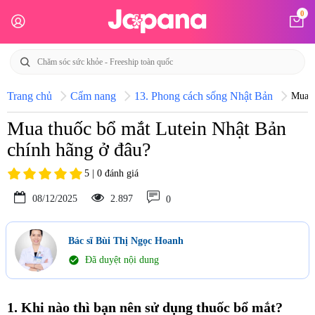
0
Trang chủ
Cẩm nang
13. Phong cách sống Nhật Bản
Mua t
Mua thuốc bổ mắt Lutein Nhật Bản
chính hãng ở đâu?
5 | 0 đánh giá
08/12/2025
2.897
0
Bác sĩ Bùi Thị Ngọc Hoanh
check_circle
Đã duyệt nội dung
1. Khi nào thì bạn nên sử dụng thuốc bổ mắt?