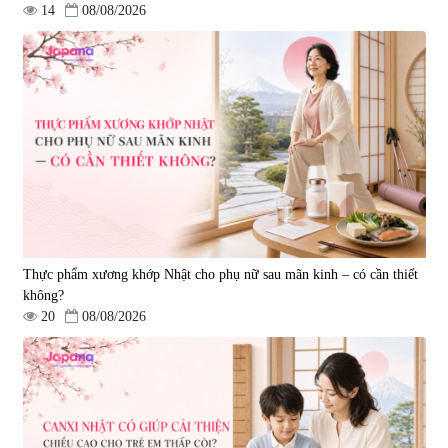
14
08/08/2026
Viên uống hỗ trợ tăng cường
Viên uống hỗ trợ điều trị ung thư
sinh lý nam Fujina Monster Shot
Fucoidan Okinawa Kanehide Bio
150 viên
EX 323mg - 150 viên
|
12.480
|
790.621
880.000 đ
4.473.500 đ
Thực phẩm xương khớp Nhật cho phụ nữ sau mãn kinh – có cần thiết
không?
20
08/08/2026