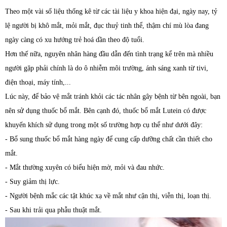
Theo một vài số liệu thống kê từ các tài liệu y khoa hiện đại, ngày nay, tỷ
lệ người bị khô mắt, mỏi mắt, đục thuỷ tinh thể, thậm chí mù lòa đang
ngày càng có xu hướng trẻ hoá dần theo độ tuổi.
Hơn thế nữa, nguyên nhân hàng đầu dẫn đến tình trạng kể trên mà nhiều
người gặp phải chính là do ô nhiễm môi trường, ánh sáng xanh từ tivi,
điện thoại, máy tính,...
Lúc này, để bảo vệ mắt tránh khỏi các tác nhân gây bệnh từ bên ngoài, bạn
nên sử dụng thuốc bổ mắt. Bên cạnh đó, thuốc bổ mắt Lutein có được
khuyến khích sử dụng trong một số trường hợp cụ thể như dưới đây:
- Bổ sung thuốc bổ mắt hàng ngày để cung cấp dưỡng chất cần thiết cho
mắt.
- Mắt thường xuyên có biểu hiện mờ, mỏi và đau nhức.
- Suy giảm thị lực.
- Người bệnh mắc các tật khúc xạ về mắt như cận thị, viễn thị, loạn thị.
- Sau khi trải qua phẫu thuật mắt.