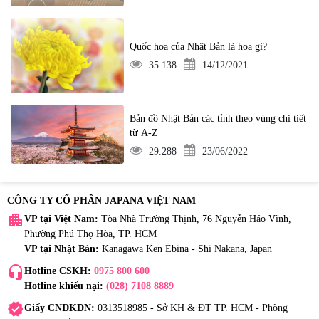
Quốc hoa của Nhật Bản là hoa gì?
35.138
14/12/2021
Bản đồ Nhật Bản các tỉnh theo vùng chi tiết
từ A-Z
29.288
23/06/2022
CÔNG TY CỔ PHẦN JAPANA VIỆT NAM
apartment
VP tại Việt Nam:
Tòa Nhà Trường Thịnh, 76 Nguyễn Háo Vĩnh,
Phường Phú Thọ Hòa, TP. HCM
VP tại Nhật Bản:
Kanagawa Ken Ebina - Shi Nakana, Japan
headset_mic
Hotline CSKH:
0975 800 600
Hotline khiếu nại:
(028) 7108 8889
verified
Giấy CNĐKDN:
0313518985 - Sở KH & ĐT TP. HCM - Phòng