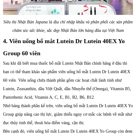
Siêu thị Nhật Bản Japana là địa chỉ nhập khẩu và phân phối các sản phẩm
chăm sóc sức khỏe, sắc đẹp Nhật Bản lớn hàng đầu tại Việt Nam
4. Viên uống bổ mắt Lutein Dr Lutein 40EX Yo
Group 60 viên
Sau khi đã biết mua thuốc bổ mắt Lutein Nhật Bản chính hãng ở đâu thì
bạn có thể tham khảo sản phẩm viên uống bổ mắt Lutein Dr Lutein 40EX
60 viên. Viên uống chứa thành phần gồm các hoạt chất lành tính như
Lutein, Zeaxanthin, dầu Việt Quất, dầu Nhuyễn thể (Omega), Vitamin B5,
Pantothenic Acid, Vitamin A, C, E, B1, B2, B6, B12.
Nhờ bảng thành phần kể trên, viên uống bổ mắt Lutein Dr Lutein 40EX Yo
Group giúp nâng cao thị lực, giảm thiểu nguy cơ mắc các bệnh về mắt như
đục thủy tinh thể, thoái hóa điểm vàng, cận thị.
Bên cạnh đó, viên uống bổ mắt Lutein Dr Lutein 40EX Yo Group còn đem