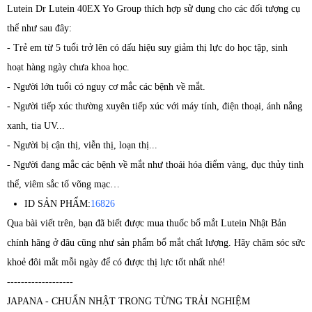
Lutein Dr Lutein 40EX Yo Group thích hợp sử dụng cho các đối tượng cụ
thể như sau đây:
- Trẻ em từ 5 tuổi trở lên có dấu hiệu suy giảm thị lực do học tập, sinh
hoạt hàng ngày chưa khoa học.
- Người lớn tuổi có nguy cơ mắc các bệnh về mắt.
- Người tiếp xúc thường xuyên tiếp xúc với máy tính, điện thoại, ánh nắng
xanh, tia UV...
- Người bị cận thị, viễn thị, loạn thị...
- Người đang mắc các bệnh về mắt như thoái hóa điểm vàng, đục thủy tinh
thể, viêm sắc tố võng mạc…
ID SẢN PHẨM:
16826
Qua bài viết trên, bạn đã biết được mua thuốc bổ mắt Lutein Nhật Bản
chính hãng ở đâu cũng như sản phẩm bổ mắt chất lượng. Hãy chăm sóc sức
khoẻ đôi mắt mỗi ngày để có được thị lực tốt nhất nhé!
-------------------
JAPANA - CHUẨN NHẬT TRONG TỪNG TRẢI NGHIỆM