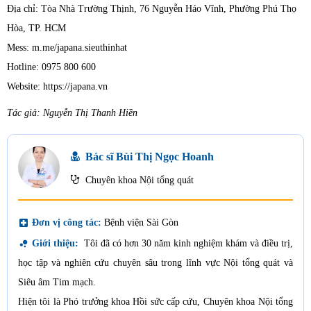
Địa chỉ: Tòa Nhà Trường Thịnh, 76 Nguyễn Háo Vĩnh, Phường Phú Thọ
Hòa, TP. HCM
Mess: m.me/japana.sieuthinhat
Hotline: 0975 800 600
Website: https://japana.vn
Tác giả: Nguyễn Thị Thanh Hiền
Bác sĩ Bùi Thị Ngọc Hoanh
Chuyên khoa Nội tổng quát
local_hospital
Đơn vị công tác:
Bệnh viện Sài Gòn
bubble_chart
Giới thiệu:
Tôi đã có hơn 30 năm kinh nghiệm khám và điều trị,
học tập và nghiên cứu chuyên sâu trong lĩnh vực Nội tổng quát và
Siêu âm Tim mạch.
Hiện tôi là Phó trưởng khoa Hồi sức cấp cứu, Chuyên khoa Nội tổng