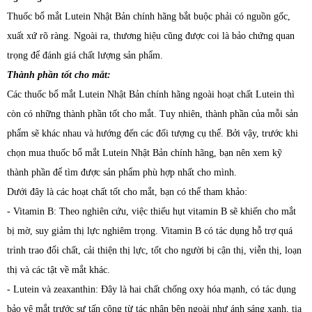
Thuốc bổ mắt Lutein Nhật Bản chính hãng bắt buộc phải có nguồn gốc,
xuất xứ rõ ràng. Ngoài ra, thương hiệu cũng được coi là bảo chứng quan
trọng để đánh giá chất lượng sản phẩm.
Thành phần tốt cho mắt:
Các thuốc bổ mắt Lutein Nhật Bản chính hãng ngoài hoạt chất Lutein thì
còn có những thành phần tốt cho mắt. Tuy nhiên, thành phần của mỗi sản
phẩm sẽ khác nhau và hướng đến các đối tượng cụ thể. Bởi vậy, trước khi
chọn mua thuốc bổ mắt Lutein Nhật Bản chính hãng, bạn nên xem kỹ
thành phần để tìm được sản phẩm phù hợp nhất cho mình.
Dưới đây là các hoạt chất tốt cho mắt, bạn có thể tham khảo:
- Vitamin B: Theo nghiên cứu, việc thiếu hụt vitamin B sẽ khiến cho mắt
bị mờ, suy giảm thị lực nghiêm trọng. Vitamin B có tác dụng hỗ trợ quá
trình trao đổi chất, cải thiện thị lực, tốt cho người bị cận thị, viễn thị, loạn
thị và các tật về mắt khác.
- Lutein và zeaxanthin: Đây là hai chất chống oxy hóa mạnh, có tác dụng
bảo vệ mắt trước sự tấn công từ tác nhân bên ngoài như ánh sáng xanh, tia