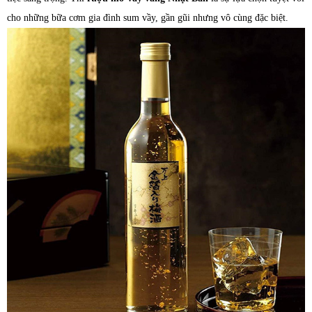
cho những bữa cơm gia đình sum vầy, gần gũi nhưng vô cùng đặc biệt.