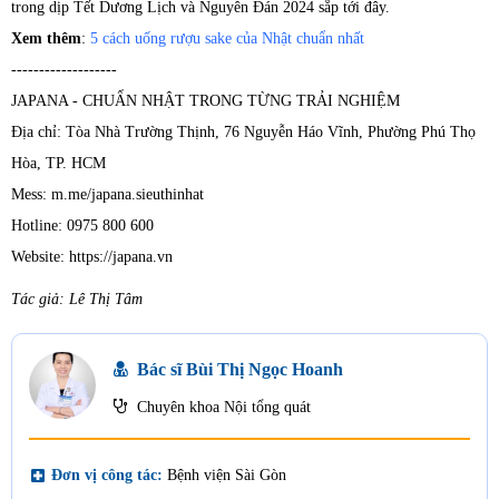
trong dịp Tết Dương Lịch và Nguyên Đán 2024 sắp tới đây.
Xem thêm
:
5 cách uống rượu sake của Nhật chuẩn nhất
-------------------
JAPANA - CHUẨN NHẬT TRONG TỪNG TRẢI NGHIỆM
Địa chỉ: Tòa Nhà Trường Thịnh, 76 Nguyễn Háo Vĩnh, Phường Phú Thọ
Hòa, TP. HCM
Mess: m.me/japana.sieuthinhat
Hotline: 0975 800 600
Website: https://japana.vn
Tác giả: Lê Thị Tâm
Bác sĩ Bùi Thị Ngọc Hoanh
Chuyên khoa Nội tổng quát
local_hospital
Đơn vị công tác:
Bệnh viện Sài Gòn