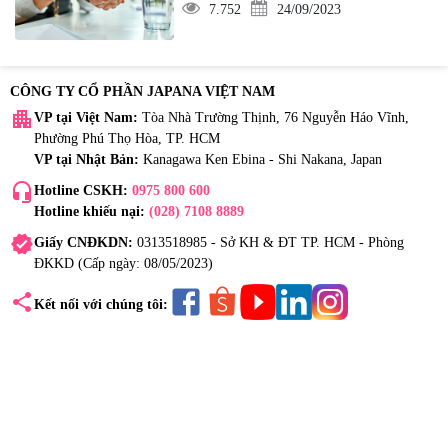
7.752
24/09/2023
CÔNG TY CỔ PHẦN JAPANA VIỆT NAM
apartment
VP tại Việt Nam:
Tòa Nhà Trường Thịnh, 76 Nguyễn Háo Vĩnh,
Phường Phú Thọ Hòa, TP. HCM
VP tại Nhật Bản:
Kanagawa Ken Ebina - Shi Nakana, Japan
headset_mic
Hotline CSKH:
0975 800 600
Hotline khiếu nại:
(028) 7108 8889
verified
Giấy CNĐKDN:
0313518985 - Sở KH & ĐT TP. HCM - Phòng
ĐKKD (Cấp ngày: 08/05/2023)
share
Kết nối với chúng tôi: