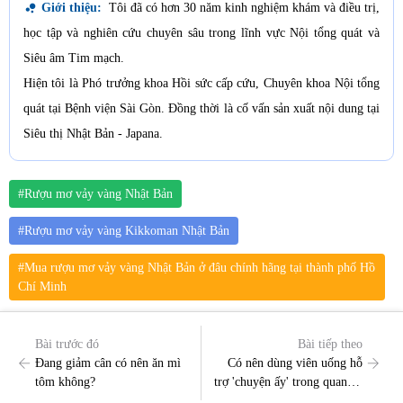
bubble_chart
Giới thiệu:
Tôi đã có hơn 30 năm kinh nghiệm khám và điều trị,
học tập và nghiên cứu chuyên sâu trong lĩnh vực Nội tổng quát và
Siêu âm Tim mạch.
Hiện tôi là Phó trưởng khoa Hồi sức cấp cứu, Chuyên khoa Nội tổng
quát tại Bệnh viện Sài Gòn. Đồng thời là cố vấn sản xuất nội dung tại
Siêu thị Nhật Bản - Japana.
#Rượu mơ vảy vàng Nhật Bản
#Rượu mơ vảy vàng Kikkoman Nhật Bản
#Mua rượu mơ vảy vàng Nhật Bản ở đâu chính hãng tại thành phố Hồ
Chí Minh
Bài trước đó
Bài tiếp theo
Đang giảm cân có nên ăn mì
Có nên dùng viên uống hỗ
tôm không?
trợ 'chuyện ấy' trong quan hệ
vợ chồng không?