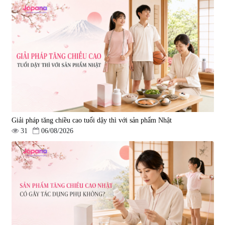
Rượu Sake Kanpai 1800ml
Rượu Sake Kanpai 300ml
|
1.802
|
2.910
758.700 đ
188.500 đ
Giải pháp tăng chiều cao tuổi dậy thì với sản phẩm Nhật
31
06/08/2026
Rượu Sake Kanpai 720ml
|
2.188
345.100 đ