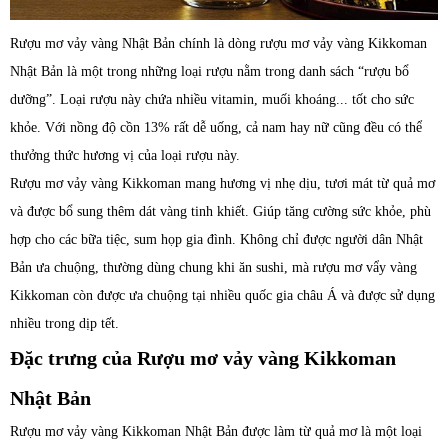
Rượu mơ vảy vàng Nhật Bản chính là dòng rượu mơ vảy vàng Kikkoman
Nhật Bản là một trong những loại rượu nằm trong danh sách “rượu bổ
dưỡng”. Loại rượu này chứa nhiều vitamin, muối khoáng... tốt cho sức
khỏe. Với nồng độ cồn 13% rất dễ uống, cả nam hay nữ cũng đều có thể
thưởng thức hương vị của loại rượu này.
Rượu mơ vảy vàng Kikkoman mang hương vị nhẹ dịu, tươi mát từ quả mơ
và được bổ sung thêm dát vàng tinh khiết. Giúp tăng cường sức khỏe, phù
hợp cho các bữa tiệc, sum họp gia đình. Không chỉ được người dân Nhật
Bản ưa chuộng, thường dùng chung khi ăn sushi, mà rượu mơ vẩy vàng
Kikkoman còn được ưa chuộng tại nhiều quốc gia châu Á và được sử dụng
nhiều trong dịp tết.
Đặc trưng của Rượu mơ vảy vàng Kikkoman
Nhật Bản
Rượu mơ vảy vàng Kikkoman Nhật Bản được làm từ quả mơ là một loại