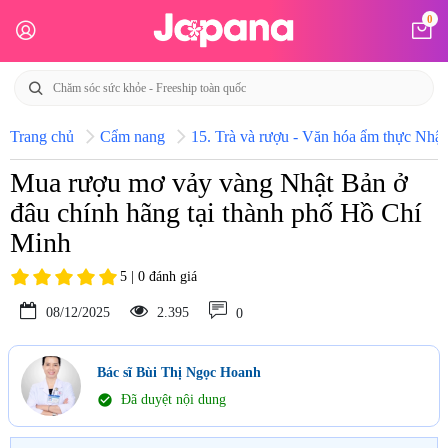
0
Trang chủ
Cẩm nang
15. Trà và rượu - Văn hóa ẩm thực Nhật
Mua rượu mơ vảy vàng Nhật Bản ở
đâu chính hãng tại thành phố Hồ Chí
Minh
5 | 0 đánh giá
08/12/2025
2.395
0
Bác sĩ Bùi Thị Ngọc Hoanh
check_circle
Đã duyệt nội dung