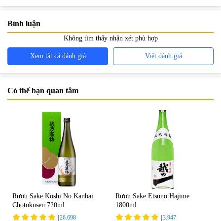
Bình luận
Không tìm thấy nhận xét phù hợp
Xem tất cả đánh giá
Viết đánh giá
Có thể bạn quan tâm
Rượu Sake Koshi No Kanbai
Rượu Sake Etsuno Hajime
Chotokusen 720ml
1800ml
|
26.698
|
3.947