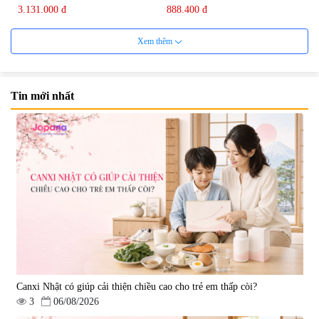
3.131.000 đ
888.400 đ
Xem thêm
Tin mới nhất
Rượu Sake Etsuno Hajime
Rượu Sake Etsuno Hajime
300ml
720ml
|
4.423
|
1.738
222.800 đ
401.400 đ
Canxi Nhật có giúp cải thiện chiều cao cho trẻ em thấp còi?
3
06/08/2026