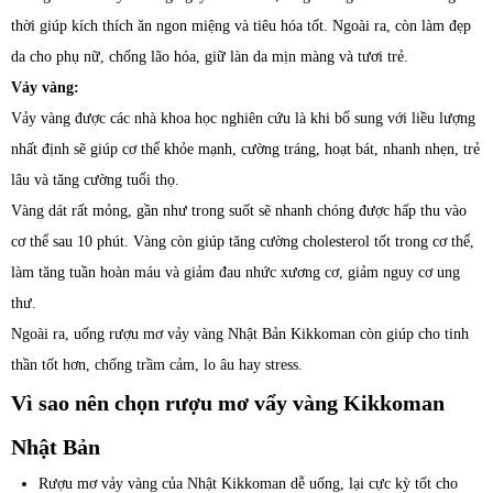
thời giúp kích thích ăn ngon miệng và tiêu hóa tốt. Ngoài ra, còn làm đẹp
da cho phụ nữ, chống lão hóa, giữ làn da mịn màng và tươi trẻ.
Vảy vàng:
Vảy vàng được các nhà khoa học nghiên cứu là khi bổ sung với liều lượng
nhất định sẽ giúp cơ thể khỏe mạnh, cường tráng, hoạt bát, nhanh nhẹn, trẻ
lâu và tăng cường tuổi thọ.
Vàng dát rất mỏng, gần như trong suốt sẽ nhanh chóng được hấp thu vào
cơ thể sau 10 phút. Vàng còn giúp tăng cường cholesterol tốt trong cơ thể,
làm tăng tuần hoàn máu và giảm đau nhức xương cơ, giảm nguy cơ ung
thư.
Ngoài ra, uống rượu mơ vảy vàng Nhật Bản Kikkoman còn giúp cho tinh
thần tốt hơn, chống trầm cảm, lo âu hay stress.
Vì sao nên chọn rượu mơ vẩy vàng Kikkoman
Nhật Bản
Rượu mơ vảy vàng của Nhật Kikkoman dễ uống, lại cực kỳ tốt cho