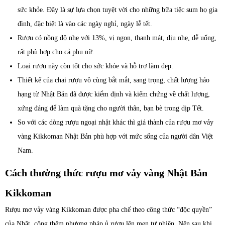
sức khỏe. Đây là sự lựa chọn tuyệt vời cho những bữa tiệc sum họ gia
đình, đặc biệt là vào các ngày nghỉ, ngày lễ tết.
Rượu có nồng độ nhẹ với 13%, vị ngon, thanh mát, dịu nhẹ, dễ uống,
rất phù hợp cho cả phụ nữ.
Loại rượu này còn tốt cho sức khỏe và hỗ trợ làm đẹp.
Thiết kế của chai rượu vô cùng bắt mắt, sang trọng, chất lượng hảo
hạng từ Nhật Bản đã được kiểm định và kiếm chứng về chất lượng,
xứng đáng để làm quà tặng cho người thân, bạn bè trong dịp Tết.
So với các dòng rượu ngoại nhật khác thì giá thành của rượu mơ vảy
vàng Kikkoman Nhật Bản phù hợp với mức sống của người dân Việt
Nam.
Cách thưởng thức rượu mơ vảy vàng Nhật Bản
Kikkoman
Rượu mơ vảy vàng Kikkoman được pha chế theo công thức “độc quyền”
của Nhật, cộng thêm phương pháp ủ rượu lên men tự nhiên. Nên sau khi