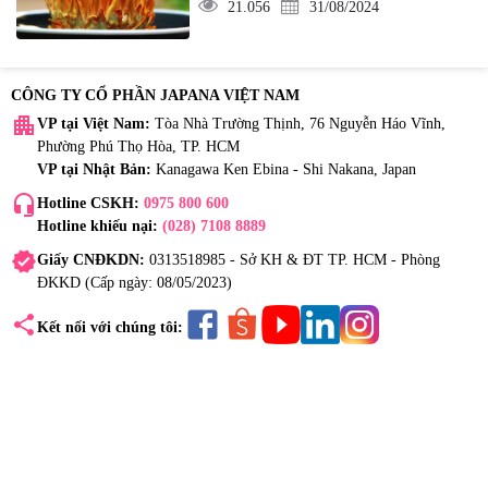
21.056
31/08/2024
CÔNG TY CỔ PHẦN JAPANA VIỆT NAM
apartment
VP tại Việt Nam:
Tòa Nhà Trường Thịnh, 76 Nguyễn Háo Vĩnh,
Phường Phú Thọ Hòa, TP. HCM
VP tại Nhật Bản:
Kanagawa Ken Ebina - Shi Nakana, Japan
headset_mic
Hotline CSKH:
0975 800 600
Hotline khiếu nại:
(028) 7108 8889
verified
Giấy CNĐKDN:
0313518985 - Sở KH & ĐT TP. HCM - Phòng
ĐKKD (Cấp ngày: 08/05/2023)
share
Kết nối với chúng tôi: