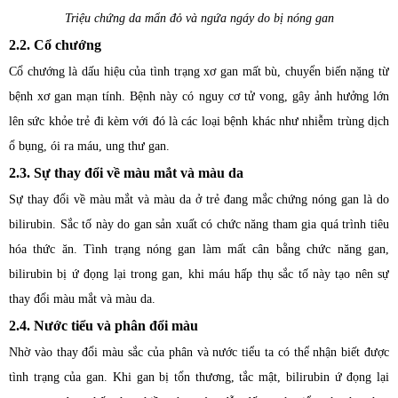
Triệu chứng da mẩn đỏ và ngứa ngáy do bị nóng gan
2.2. Cổ chướng
Cổ chướng là dấu hiệu của tình trạng xơ gan mất bù, chuyển biến nặng từ
bệnh xơ gan mạn tính. Bệnh này có nguy cơ tử vong, gây ảnh hưởng lớn
lên sức khỏe trẻ đi kèm với đó là các loại bệnh khác như nhiễm trùng dịch
ổ bụng, ói ra máu, ung thư gan.
2.3. Sự thay đổi về màu mắt và màu da
Sự thay đổi về màu mắt và màu da ở trẻ đang mắc chứng nóng gan là do
bilirubin. Sắc tố này do gan sản xuất có chức năng tham gia quá trình tiêu
hóa thức ăn. Tình trạng nóng gan làm mất cân bằng chức năng gan,
bilirubin bị ứ đọng lại trong gan, khi máu hấp thụ sắc tố này tạo nên sự
thay đổi màu mắt và màu da.
2.4. Nước tiểu và phân đổi màu
Nhờ vào thay đổi màu sắc của phân và nước tiểu ta có thể nhận biết được
tình trạng của gan. Khi gan bị tổn thương, tắc mật, bilirubin ứ đọng lại