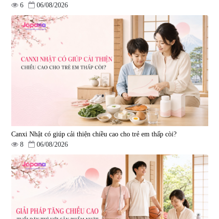
6
06/08/2026
Viên uống hỗ trợ tim mạch AFC
Viên uống tăng cường miễn dịch
Rich Coenzyme Q10 - 120 viên
Ribeto Shoji Fukujyusen 180
viên
|
2.546
|
32.160
2.890.000 đ
9.850.000 đ
Canxi Nhật có giúp cải thiện chiều cao cho trẻ em thấp còi?
8
06/08/2026
Viên uống hỗ trợ tăng cường
Viên uống hỗ trợ điều trị ung thư
sinh lý nam Fujina Monster Shot
Fucoidan Okinawa Kanehide Bio
150 viên
EX 323mg - 150 viên
|
12.480
|
790.621
880.000 đ
4.473.500 đ