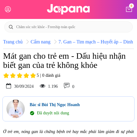
0
Trang chủ
Cẩm nang
7. Gan – Tim mạch – Huyết áp – Dinh d
Mát gan cho trẻ em - Dấu hiệu nhận
biết gan của trẻ không khỏe
5 | 0 đánh giá
30/09/2024
1.196
0
Bác sĩ Bùi Thị Ngọc Hoanh
check_circle
Đã duyệt nội dung
Ở trẻ em, nóng gan là chứng bệnh trẻ hay mắc phải làm giảm đi sự phát