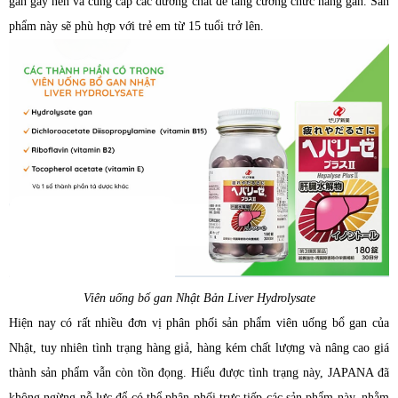
gan gây nên và cung cấp các dưỡng chất để tăng cường chức năng gan. Sản
phẩm này sẽ phù hợp với trẻ em từ 15 tuổi trở lên.
Viên uống bổ gan Nhật Bản Liver Hydrolysate
Hiện nay có rất nhiều đơn vị phân phối sản phẩm viên uống bổ gan của
Nhật, tuy nhiên tình trạng hàng giả, hàng kém chất lượng và nâng cao giá
thành sản phẩm vẫn còn tồn đọng. Hiểu được tình trạng này, JAPANA đã
không ngừng nỗ lực để có thể phân phối trực tiếp các sản phẩm này, nhằm