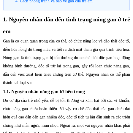
4. Cách phòng tránh và bảo vệ gan của trẻ em
1. Nguyên nhân dẫn đến tình trạng nóng gan ở trẻ
em
Gan là cơ quan quan trọng của cơ thể, có chức năng lọc và đào thải độc tố,
điều hòa nồng độ trong máu và tiết ra dịch mật tham gia quá trình tiêu hóa.
Nóng gan là tình trạng gan bị tổn thương do cơ chế thải độc gan hoạt động
không bình thường, độc tố trữ lại trong gan, gây rối loạn chức năng gan,
dẫn đến việc xuất hiện triệu chứng trên cơ thể. Nguyên nhân có thể phân
thành hai loại sau:
1.1. Nguyên nhân nóng gan từ bên trong
Do cơ địa của trẻ nhỏ yếu, dễ bị tổn thương và xâm hại bởi các vi khuẩn,
chức năng gan chưa hoàn thiện. Vì vậy cơ chế đào thải của gan chưa đạt
hiệu quả cao dẫn đến gan nhiễm độc, độc tố tích tụ lâu dần sinh ra các triệu
chứng như mẩn ngứa, mụn nhọt. Ngoài ra, một vài nguyên nhân khác phải