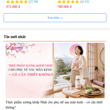
|
23.760
|
42.532
972.000 đ
780.000 đ
Xem thêm
Tin mới nhất
Viên uống bổ gan Ribeto Shoji
Viên uống hỗ trợ giải độc và
Hepaclean 60 viên
phục hồi chức năng gan Biken
Liver Ex 120 viên - Date
|
543.205
|
0
07/2027
690.000 đ
1.390.000 đ
Thực phẩm xương khớp Nhật cho phụ nữ sau mãn kinh – có cần thiết
không?