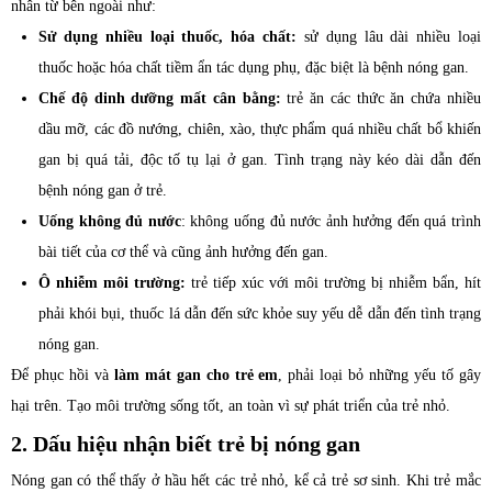
nhân từ bên ngoài như:
Sử dụng nhiều loại thuốc, hóa chất:
sử dụng lâu dài nhiều loại
thuốc hoặc hóa chất tiềm ẩn tác dụng phụ, đặc biệt là bệnh nóng gan.
Chế độ dinh dưỡng mất cân bằng:
trẻ ăn các thức ăn chứa nhiều
dầu mỡ, các đồ nướng, chiên, xào, thực phẩm quá nhiều chất bổ khiến
gan bị quá tải, độc tố tụ lại ở gan. Tình trạng này kéo dài dẫn đến
bệnh nóng gan ở trẻ.
Uống không đủ nước
: không uống đủ nước ảnh hưởng đến quá trình
bài tiết của cơ thể và cũng ảnh hưởng đến gan.
Ô nhiễm môi trường:
trẻ tiếp xúc với môi trường bị nhiễm bẩn, hít
phải khói bụi, thuốc lá dẫn đến sức khỏe suy yếu dễ dẫn đến tình trạng
nóng gan.
Để phục hồi và
làm mát gan cho trẻ em
, phải loại bỏ những yếu tố gây
hại trên. Tạo môi trường sống tốt, an toàn vì sự phát triển của trẻ nhỏ.
2. Dấu hiệu nhận biết trẻ bị nóng gan
Nóng gan có thể thấy ở hầu hết các trẻ nhỏ, kể cả trẻ sơ sinh. Khi trẻ mắc