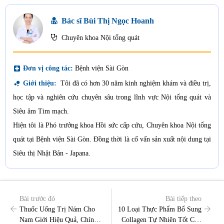
Bác sĩ Bùi Thị Ngọc Hoanh
Chuyên khoa Nội tổng quát
local_hospital
Đơn vị công tác:
Bệnh viện Sài Gòn
bubble_chart
Giới thiệu:
Tôi đã có hơn 30 năm kinh nghiệm khám và điều trị,
học tập và nghiên cứu chuyên sâu trong lĩnh vực Nội tổng quát và
Siêu âm Tim mạch.
Hiện tôi là Phó trưởng khoa Hồi sức cấp cứu, Chuyên khoa Nội tổng
quát tại Bệnh viện Sài Gòn. Đồng thời là cố vấn sản xuất nội dung tại
Siêu thị Nhật Bản - Japana.
Bài trước đó
Bài tiếp theo
Thuốc Uống Trị Nám Cho
10 Loại Thực Phẩm Bổ Sung
Nam Giới Hiệu Quả, Chính
Collagen Tự Nhiên Tốt Cho