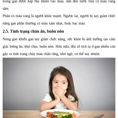
trong gan được hấp thụ nhiều vào máu, dẫn đến nước tiểu có màu vàng
sậm.
Phân có màu vàng là người khỏe mạnh. Ngược lại, người bị suy giảm chức
năng gan phân thường có màu xám nhạt, hoặc bạc màu.
2.5. Tình trạng chán ăn, buồn nôn
Nóng gan khiến gan suy giảm chức năng, sức khỏe bị ảnh hưởng tạo cảm
giác biếng ăn, khó chịu, buồn nôn. Hơn nữa, độc tố tích tụ ở gan nhiều còn
gây ra tình trạng chảy máu chân răng, khó ngủ, cơ thể suy nhược.