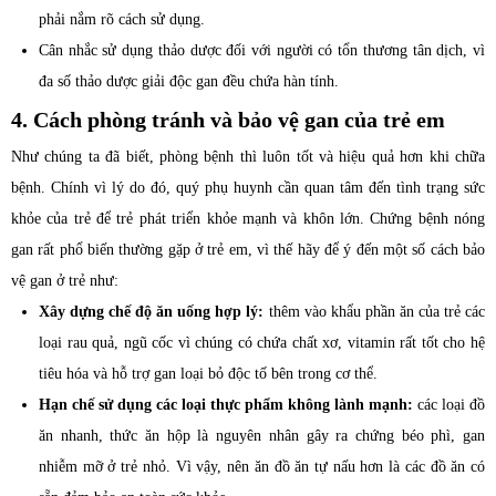
phải nắm rõ cách sử dụng.
Cân nhắc sử dụng thảo dược đối với người có tổn thương tân dịch, vì
đa số thảo dược giải độc gan đều chứa hàn tính.
4. Cách phòng tránh và bảo vệ gan của trẻ em
Như chúng ta đã biết, phòng bệnh thì luôn tốt và hiệu quả hơn khi chữa
bệnh. Chính vì lý do đó, quý phụ huynh cần quan tâm đến tình trạng sức
khỏe của trẻ để trẻ phát triển khỏe mạnh và khôn lớn. Chứng bệnh nóng
gan rất phổ biến thường gặp ở trẻ em, vì thế hãy để ý đến một số cách bảo
vệ gan ở trẻ như:
Xây dựng chế độ ăn uống hợp lý:
thêm vào khẩu phần ăn của trẻ các
loại rau quả, ngũ cốc vì chúng có chứa chất xơ, vitamin rất tốt cho hệ
tiêu hóa và hỗ trợ gan loại bỏ độc tố bên trong cơ thể.
Hạn chế sử dụng các loại thực phẩm không lành mạnh:
các loại đồ
ăn nhanh, thức ăn hộp là nguyên nhân gây ra chứng béo phì, gan
nhiễm mỡ ở trẻ nhỏ. Vì vậy, nên ăn đồ ăn tự nấu hơn là các đồ ăn có