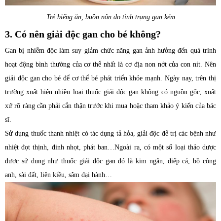
Trẻ biếng ăn, buồn nôn do tình trạng gan kém
3. Có nên giải độc gan cho bé không?
Gan bị nhiễm độc làm suy giảm chức năng gan ảnh hưởng đến quá trình
hoạt động bình thường của cơ thể nhất là cơ địa non nớt của con nít. Nên
giải độc gan cho bé để cơ thể bé phát triển khỏe mạnh. Ngày nay, trên thị
trường xuất hiện nhiều loại thuốc giải độc gan không có nguồn gốc, xuất
xứ rõ ràng cần phải cẩn thận trước khi mua hoặc tham khảo ý kiến của bác
sĩ.
Sử dụng thuốc thanh nhiệt có tác dụng tả hỏa, giải độc để trị các bệnh như
nhiệt đọt thịnh, đinh nhọt, phát ban…Ngoài ra, có một số loại thảo dược
được sử dụng như thuốc giải độc gan đó là kim ngân, diếp cá, bồ công
anh, sài đất, liên kiều, sâm đại hành…