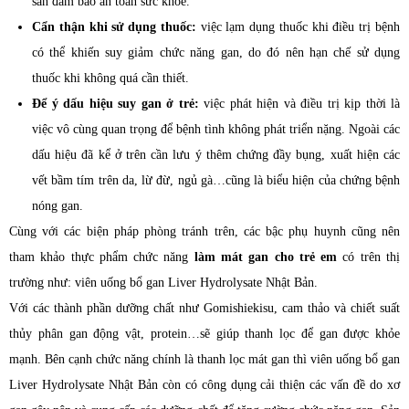
sẵn đảm bảo an toàn sức khỏe.
Cẩn thận khi sử dụng thuốc:
việc lạm dụng thuốc khi điều trị bệnh
có thể khiến suy giảm chức năng gan, do đó nên hạn chế sử dụng
thuốc khi không quá cần thiết.
Để ý dấu hiệu suy gan ở trẻ:
việc phát hiện và điều trị kịp thời là
việc vô cùng quan trọng để bệnh tình không phát triển nặng. Ngoài các
dấu hiệu đã kể ở trên cần lưu ý thêm chứng đầy bụng, xuất hiện các
vết bầm tím trên da, lừ đừ, ngủ gà…cũng là biểu hiện của chứng bệnh
nóng gan.
Cùng với các biện pháp phòng tránh trên, các bậc phụ huynh cũng nên
tham khảo thực phẩm chức năng
làm mát gan cho trẻ em
có trên thị
trường như: viên uống bổ gan Liver Hydrolysate Nhật Bản.
Với các thành phần dưỡng chất như Gomishiekisu, cam thảo và chiết suất
thủy phân gan động vật, protein…sẽ giúp thanh lọc để gan được khỏe
mạnh. Bên cạnh chức năng chính là thanh lọc mát gan thì viên uống bổ gan
Liver Hydrolysate Nhật Bản còn có công dụng cải thiện các vấn đề do xơ