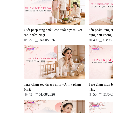
Nồi nhà bếp
Nồi nhà bếp
POONGNYUN Ceramic
POONGNYUN Ceramic
BNPT-24C(IH)
BLRPT-20C(IH)
|
0
|
0
Giải pháp tăng chiều cao tuổi dậy thì với
Sản phẩm tăng ch
2.163.000 đ
3.090.000 đ
1.867.500 đ
2.490.000 đ
sản phẩm Nhật
dụng phụ không
29
04/08/2026
40
03/08
Tips chăm sóc da sau sinh với mỹ phẩm
Tips giảm mụn b
Nhật
hãng
43
01/08/2026
55
31/07