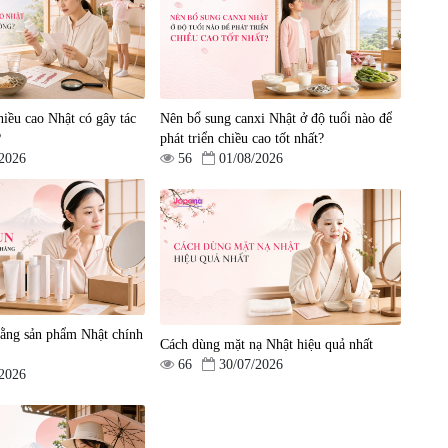
Lẩu điện Kuvings KMG-
Máy ép Kuvings KHS-
200B
2520CB
|
0
|
0
iều cao Nhật có gây tác
Nên bổ sung canxi Nhật ở độ tuổi nào để
3.591.000 đ
3.990.000 đ
18.040.500 đ
18.990.000 đ
?
phát triển chiều cao tốt nhất?
/2026
56
01/08/2026
ằng sản phẩm Nhật chính
Cách dùng mặt nạ Nhật hiệu quả nhất
66
30/07/2026
/2026