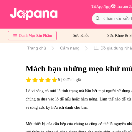
Tải App Ngay
Tra cứu đ
Sức Khỏe
Sức Khỏe & S
Danh Mục Sản Phẩm
Trang chủ
Cẩm nang
11. Đồ gia dụng Nhật
Mách bạn những mẹo khử mùi 
5 | 0 đánh giá
Lò vi sóng có mùi là tình trạng mà hầu hết mọi người sử dụng
chúng ta đưa vào lò để nấu hoặc hâm nóng. Làm thế nào để xử
vi sóng cực kỳ hữu ích dành cho bạn.
Một thiết bị của căn bếp của chúng ta cũng có thể là nguyên nh