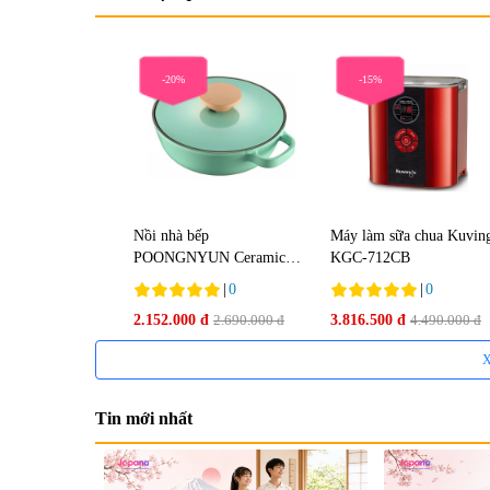
-20%
-15%
Nồi nhà bếp
Máy làm sữa chua Kuvin
POONGNYUN Ceramic
KGC-712CB
BNPT-24CL(IH)
|
0
|
0
2.152.000 đ
2.690.000 đ
3.816.500 đ
4.490.000 đ
X
-30%
-25%
Tin mới nhất