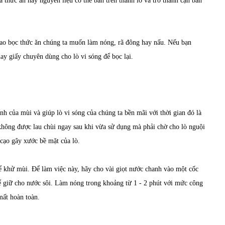
 thức ăn hay nguyên liệu có thể bắn trên thành lò và trở thành cặn bẩn
à bao bọc thức ăn chúng ta muốn làm nóng, rã đông hay nấu. Nếu bạn
ay giấy chuyên dùng cho lò vi sóng để bọc lại.
h của mùi và giúp lò vi sóng của chúng ta bền mãi với thời gian đó là
à không được lau chùi ngay sau khi vừa sử dụng mà phải chờ cho lò nguội
cạo gây xước bề mặt của lò.
ể khử mùi. Để làm việc này, hãy cho vài giọt nước chanh vào một cốc
để giữ cho nước sôi. Làm nóng trong khoảng từ 1 - 2 phút với mức công
mất hoàn toàn.