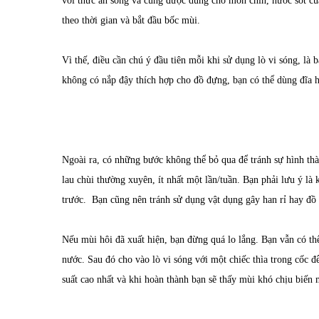
với thức ăn sống và cũng được dùng cho món chín, nước sốt của
theo thời gian và bắt đầu bốc mùi.
Vì thế, điều cần chú ý đầu tiên mỗi khi sử dụng lò vi sóng, l
không có nắp đậy thích hợp cho đồ đựng, bạn có thể dùng đĩa h
Ngoài ra, có những bước không thể bỏ qua để tránh sự hình thàn
lau chùi thường xuyên, ít nhất một lần/tuần. Bạn phải lưu ý l
trước. Bạn cũng nên tránh sử dụng vật dụng gây han rỉ hay đồ 
Nếu mùi hôi đã xuất hiện, bạn đừng quá lo lắng. Bạn vẫn có th
nước. Sau đó cho vào lò vi sóng với một chiếc thìa trong cốc 
suất cao nhất và khi hoàn thành bạn sẽ thấy mùi khó chịu biến 