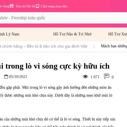
ơn hàng
Địa chỉ liên hệ
Cẩm nang mua sắm
inh Lý Nam
Hỗ Trợ Não & Trí Nhớ
Hỗ Trợ Xư
 chính hãng – Bền bỉ & tiện ích cho gia đình Việt
Mách bạn những
trong lò vi sóng cực kỳ hữu ích
05/10/2021
1.071
0
 đều gặp phải. Mùi trong lò vi sóng gây ảnh hưởng đến những món ăn
 lý được những mùi khó chịu này. Dưới đây là những mẹo khử mùi lò
ân của những mùi khó chịu đó có thể là lò vi sóng. Thiết bị này tiếp xúc