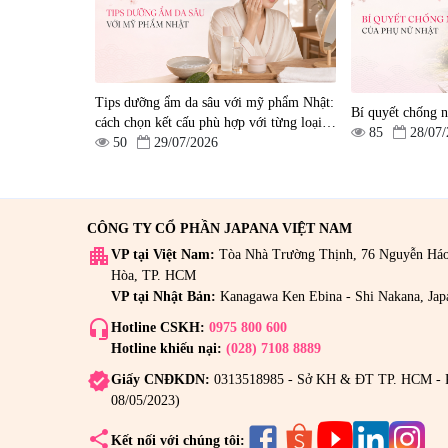
Tips dưỡng ẩm da sâu với mỹ phẩm Nhật:
Bí quyết chống 
cách chọn kết cấu phù hợp với từng loại
85
28/07
da
50
29/07/2026
CÔNG TY CỔ PHẦN JAPANA VIỆT NAM
apartment
VP tại Việt Nam:
Tòa Nhà Trường Thịnh, 76 Nguyễn Há
Hòa, TP. HCM
VP tại Nhật Bản:
Kanagawa Ken Ebina - Shi Nakana, Jap
headset_mic
Hotline CSKH:
0975 800 600
Hotline khiếu nại:
(028) 7108 8889
verified
Giấy CNĐKDN:
0313518985 - Sở KH & ĐT TP. HCM - 
08/05/2023)
share
Kết nối với chúng tôi: