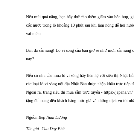
Nếu mùi quá nặng, bạn hãy thử cho thêm giấm vào hỗn hợp, gi
cốc nước trong lò khoảng 10 phút sau khi làm nóng để hơi nước 
vải mềm.
Bạn đã sẵn sàng! Lò vi sóng của bạn giờ sẽ như mới, sẵn sàn
nay?
Nếu có nhu cầu mua lò vi sóng hãy liên hệ với siêu thị Nhật B
các loại
lò vi sóng nội địa Nhật Bản
được nhập khẩu trực tiếp t
Ngoài ra, trang siêu thị mua sắm trực tuyến -
https://japana.vn/
tặng để mang đến khách hàng mức giá và những dịch vụ tốt nhất
Nguồn
Bếp Nam Dương
Tác giả: Cao Duy Phú