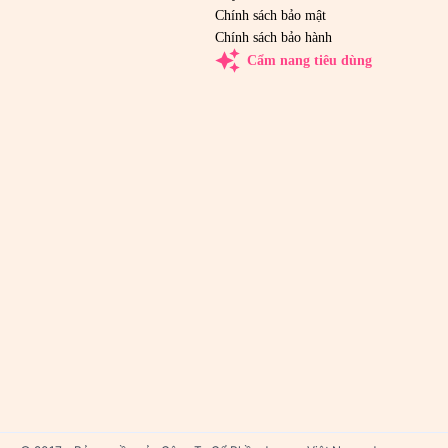
Chính sách bảo mật
Chính sách bảo hành
auto_awesome
Cẩm nang tiêu dùng