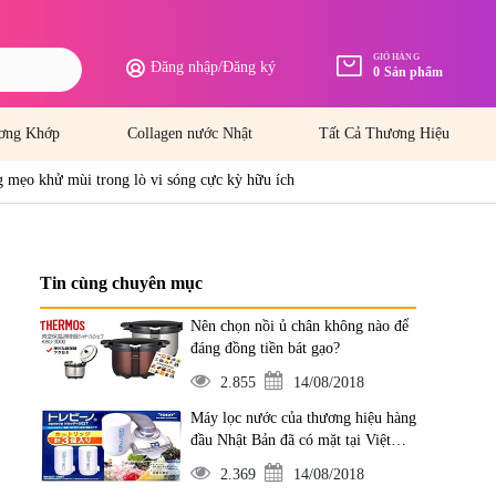
GIỎ HÀNG
Đăng nhập
/
Đăng ký
0
Sản phẩm
ơng Khớp
Collagen nước Nhật
Tất Cả Thương Hiệu
 mẹo khử mùi trong lò vi sóng cực kỳ hữu ích
Tin cùng chuyên mục
Nên chọn nồi ủ chân không nào để
đáng đồng tiền bát gạo?
2.855
14/08/2018
Máy lọc nước của thương hiệu hàng
đầu Nhật Bản đã có mặt tại Việt
Nam
2.369
14/08/2018