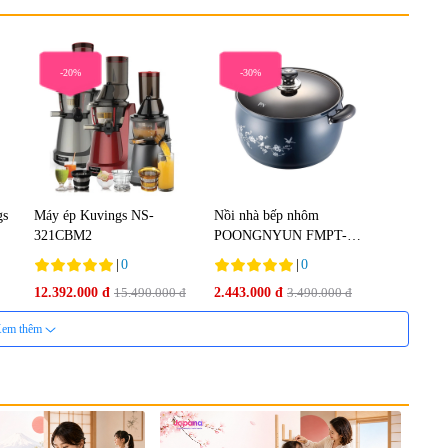
-20%
-30%
gs
Máy ép Kuvings NS-
Nồi nhà bếp nhôm
321CBM2
POONGNYUN FMPT-
28CH(IH)
|
0
|
0
12.392.000 đ
15.490.000 đ
2.443.000 đ
3.490.000 đ
em thêm
-10%
-5%