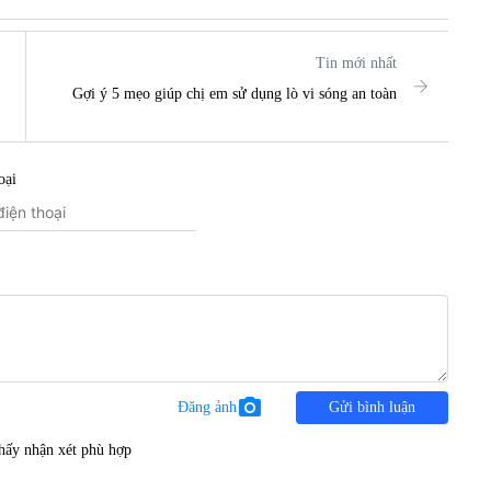
Tin mới nhất
Gợi ý 5 mẹo giúp chị em sử dụng lò vi sóng an toàn
oại
photo_camera
Đăng ảnh
Gửi bình luận
hấy nhận xét phù hợp