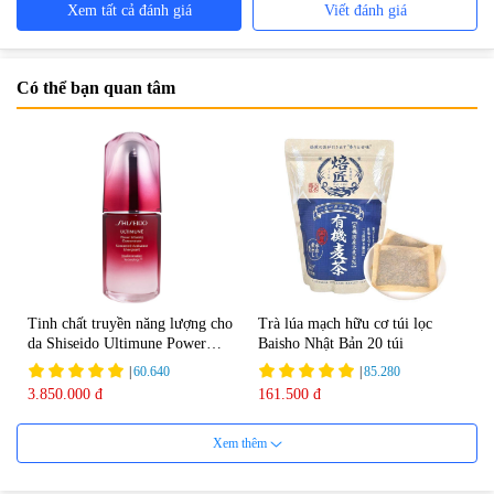
Xem tất cả đánh giá
Viết đánh giá
Có thể bạn quan tâm
Tinh chất truyền năng lượng cho
Trà lúa mạch hữu cơ túi lọc
da Shiseido Ultimune Power
Baisho Nhật Bản 20 túi
75ml
|
60.640
|
85.280
3.850.000 đ
161.500 đ
Xem thêm