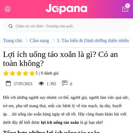
0
Trang chủ
Cẩm nang
3. Tảo biển & Dinh dưỡng thiên nhiên N
Lợi ích uống tảo xoắn là gì? Có an
toàn không?
5 | 0 đánh giá
27/05/2021
1.392
0
Đối với những người suy nhược cơ thể, người già, người làm việc quá sức,
trẻ em, phụ nữ mang thai, mắc các bệnh lý về tim mạch, dạ dày, huyết
áp….thì uống tảo xoắn hàng ngày sẽ rất tốt. Hãy cùng tham khảo bài viết
dưới đây để biết được
lợi ích uống tảo xoắn
là gì bạn nhé!
Tổng hợp những lợi ích uống tảo xoắn