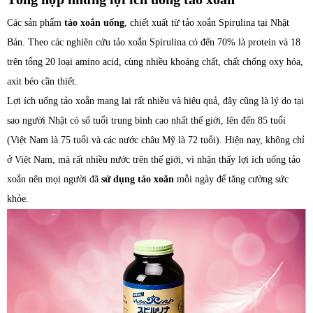
Các sản phẩm
tảo xoắn uống
, chiết xuất từ tảo xoắn Spirulina tại Nhật
Bản. Theo các nghiên cứu tảo xoắn Spirulina có đến 70% là protein và 18
trên tổng 20 loại amino acid, cùng nhiều khoáng chất, chất chống oxy hóa,
axit béo cần thiết.
Lợi ích uống tảo xoắn mang lại rất nhiều và hiệu quả, đây cũng là lý do tại
sao người Nhật có số tuổi trung bình cao nhất thế giới, lên đến 85 tuổi
(Việt Nam là 75 tuổi và các nước châu Mỹ là 72 tuổi). Hiện nay, không chỉ
ở Việt Nam, mà rất nhiều nước trên thế giới, vì nhận thấy lợi ích uống tảo
xoắn nên mọi người đã
sử dụng tảo xoắn
mỗi ngày để tăng cường sức
khỏe.