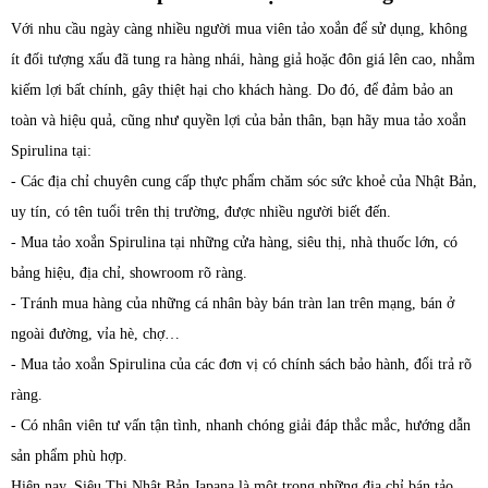
Với nhu cầu ngày càng nhiều người mua viên tảo xoắn để sử dụng, không
ít đối tượng xấu đã tung ra hàng nhái, hàng giả hoặc đôn giá lên cao, nhằm
kiếm lợi bất chính, gây thiệt hại cho khách hàng. Do đó, để đảm bảo an
toàn và hiệu quả, cũng như quyền lợi của bản thân, bạn hãy mua tảo xoắn
Spirulina tại:
- Các địa chỉ chuyên cung cấp thực phẩm chăm sóc sức khoẻ của Nhật Bản,
uy tín, có tên tuổi trên thị trường, được nhiều người biết đến.
- Mua tảo xoắn Spirulina tại những cửa hàng, siêu thị, nhà thuốc lớn, có
bảng hiệu, địa chỉ, showroom rõ ràng.
- Tránh mua hàng của những cá nhân bày bán tràn lan trên mạng, bán ở
ngoài đường, vỉa hè, chợ…
- Mua tảo xoắn Spirulina của các đơn vị có chính sách bảo hành, đổi trả rõ
ràng.
- Có nhân viên tư vấn tận tình, nhanh chóng giải đáp thắc mắc, hướng dẫn
sản phẩm phù hợp.
Hiện nay, Siêu Thị Nhật Bản Japana là một trong những địa chỉ bán tảo