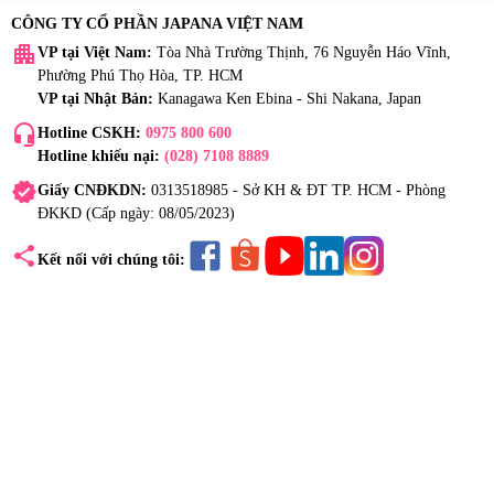
CÔNG TY CỔ PHẦN JAPANA VIỆT NAM
apartment
VP tại Việt Nam:
Tòa Nhà Trường Thịnh, 76 Nguyễn Háo Vĩnh,
Phường Phú Thọ Hòa, TP. HCM
VP tại Nhật Bản:
Kanagawa Ken Ebina - Shi Nakana, Japan
headset_mic
Hotline CSKH:
0975 800 600
Hotline khiếu nại:
(028) 7108 8889
verified
Giấy CNĐKDN:
0313518985 - Sở KH & ĐT TP. HCM - Phòng
ĐKKD (Cấp ngày: 08/05/2023)
share
Kết nối với chúng tôi: