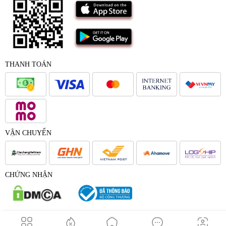
THANH TOÁN
VẬN CHUYỂN
CHỨNG NHẬN
© 2017 - Bản quyền của Công Ty Cổ Phần Japana Việt Nam -