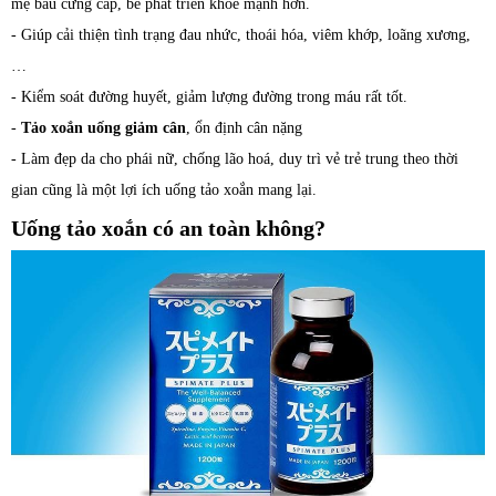
mẹ bầu cứng cáp, bé phát triển khỏe mạnh hơn.
- Giúp cải thiện tình trạng đau nhức, thoái hóa, viêm khớp, loãng xương,
…
- Kiểm soát đường huyết, giảm lượng đường trong máu rất tốt.
-
Tảo xoắn uống giảm cân
, ổn định cân nặng
- Làm đẹp da cho phái nữ, chống lão hoá, duy trì vẻ trẻ trung theo thời
gian cũng là một lợi ích uống tảo xoắn mang lại.
Uống tảo xoắn có an toàn không?