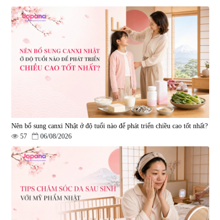
Viên uống hỗ trợ giấc ngủ Fujina
Viên uống phòng ngừa & hỗ trợ
Sleepy Nhật Bản 80 viên
điều trị đột quỵ Biken Kinase
Gold 60 viên
|
13.760
|
0
580.000 đ
1.570.000 đ
Nên bổ sung canxi Nhật ở độ tuổi nào để phát triển chiều cao tốt nhất?
57
06/08/2026