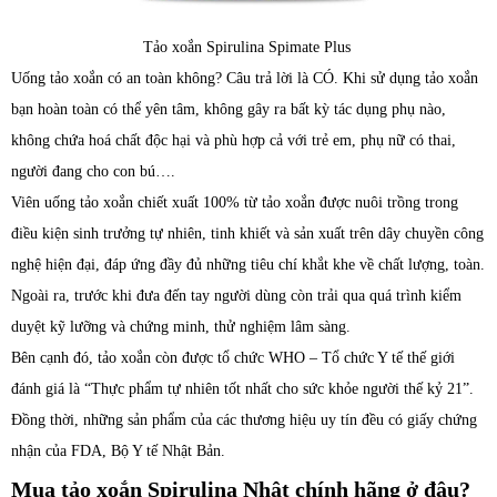
Tảo xoắn Spirulina Spimate Plus
Uống tảo xoắn có an toàn không? Câu trả lời là CÓ. Khi sử dụng tảo xoắn
bạn hoàn toàn có thể yên tâm, không gây ra bất kỳ tác dụng phụ nào,
không chứa hoá chất độc hại và phù hợp cả với trẻ em, phụ nữ có thai,
người đang cho con bú….
Viên uống tảo xoắn chiết xuất 100% từ tảo xoắn được nuôi trồng trong
điều kiện sinh trưởng tự nhiên, tinh khiết và sản xuất trên dây chuyền công
nghệ hiện đại, đáp ứng đầy đủ những tiêu chí khắt khe về chất lượng, toàn.
Ngoài ra, trước khi đưa đến tay người dùng còn trải qua quá trình kiểm
duyệt kỹ lưỡng và chứng minh, thử nghiệm lâm sàng.
Bên cạnh đó, tảo xoắn còn được tổ chức WHO – Tổ chức Y tế thế giới
đánh giá là “Thực phẩm tự nhiên tốt nhất cho sức khỏe người thế kỷ 21”.
Đồng thời, những sản phẩm của các thương hiệu uy tín đều có giấy chứng
nhận của FDA, Bộ Y tế Nhật Bản.
Mua tảo xoắn Spirulina Nhật chính hãng ở đâu?