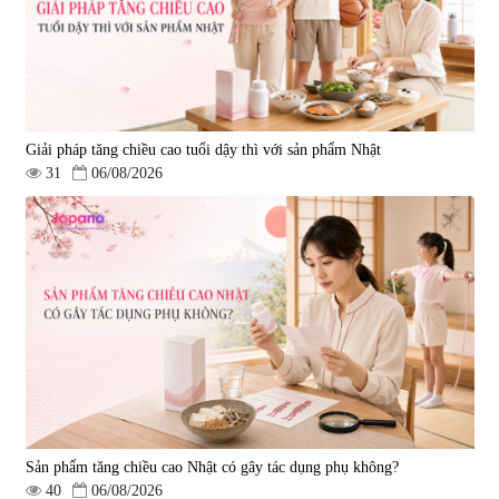
Giải pháp tăng chiều cao tuổi dậy thì với sản phẩm Nhật
31
06/08/2026
Viên uống bổ gan Ribeto Shoji
Viên uống hỗ trợ cải thiện thoát
Hepaclean 60 viên
vị đĩa đệm Kyoto Has 30 viên
|
543.205
|
14.560
690.000 đ
1.600.000 đ
Sản phẩm tăng chiều cao Nhật có gây tác dụng phụ không?
40
06/08/2026