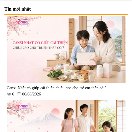
Tin mới nhất
Viên uống bổ não Ribeto Shoji
Viên nang uống cải thiện thị lực,
Ichoha Ekisu Plus - 90 viên
trí nhớ DHA + EPA + Flaxseed
Oil 30 viên/gói - Date 02/2027
|
57.920
|
52.346
1.450.000 đ
225.000 đ
Canxi Nhật có giúp cải thiện chiều cao cho trẻ em thấp còi?
6
06/08/2026
Tẩy tế bào chết Nichiei Bussan
Viên uống hỗ trợ bền thành
Nano NMN+ Peeling Gel
mạch, ngừa tai biến Elastin Plus
Luxury 200g
& Nattokinase Hokoen 80 viên
|
0
|
0
1.490.000 đ
980.000 đ