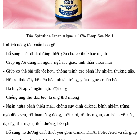
Tảo Spirulina Japan Algae + 10% Deep Sea No.1
Lợi ích uống tảo xoắn bao gồm:
- Bổ sung chất dinh dưỡng thiết yếu cho cơ thể khỏe mạnh
- Giúp người dùng ăn ngon, ngủ sâu giấc, tinh thần thoải mái
- Giúp cơ thể bài tiết tốt hơn, phòng tránh các bệnh lây nhiễm thường gặp.
- Hỗ trợ thúc đẩy hệ tiêu hóa, nhuận tràng, giảm nguy cơ táo bón.
- Hạ huyết áp và ngăn ngừa đột quỵ
- Chống ung thư đặc biệt là ung thư miệng
- Ngăn ngừa bệnh thiếu máu, chống suy dinh dưỡng, bệnh nhiễm trùng,
ngộ độc asen, rối loạn tăng động, mệt mỏi, rối loạn gan, các bệnh về mắt,
dạ dày, tim mạch, tiểu đường, béo phì…
- Bổ sung hệ dưỡng chất thiết yếu gồm Canxi, DHA, Folic Acid và sắt giúp