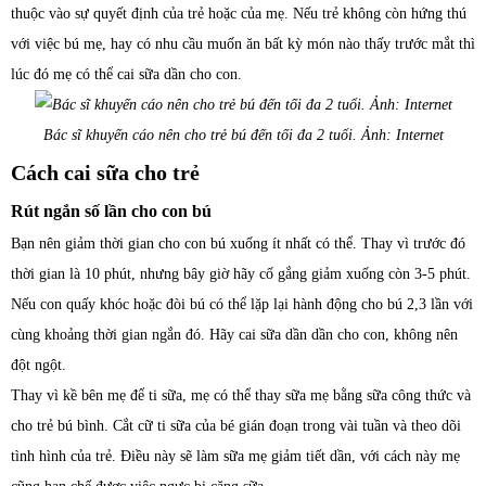
thuộc vào sự quyết định của trẻ hoặc của mẹ. Nếu trẻ không còn hứng thú
với việc bú mẹ, hay có nhu cầu muốn ăn bất kỳ món nào thấy trước mắt thì
lúc đó mẹ có thể cai sữa dần cho con.
Bác sĩ khuyến cáo nên cho trẻ bú đến tối đa 2 tuổi. Ảnh: Internet
Cách cai sữa cho trẻ
Rút ngắn số lần cho con bú
Bạn nên giảm thời gian cho con bú xuống ít nhất có thể. Thay vì trước đó
thời gian là 10 phút, nhưng bây giờ hãy cố gắng giảm xuống còn 3-5 phút.
Nếu con quấy khóc hoặc đòi bú có thể lặp lại hành động cho bú 2,3 lần với
cùng khoảng thời gian ngắn đó. Hãy cai sữa dần dần cho con, không nên
đột ngột.
Thay vì kề bên mẹ để ti sữa, mẹ có thể thay sữa mẹ bằng sữa công thức và
cho trẻ bú bình. Cắt cữ ti sữa của bé gián đoạn trong vài tuần và theo dõi
tình hình của trẻ. Điều này sẽ làm sữa mẹ giảm tiết dần, với cách này mẹ