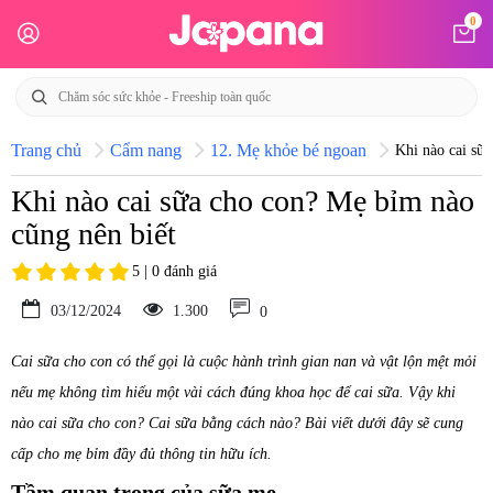
0
Trang chủ
Cẩm nang
12. Mẹ khỏe bé ngoan
Khi nào cai sữ
Khi nào cai sữa cho con? Mẹ bỉm nào
cũng nên biết
5 | 0 đánh giá
03/12/2024
1.300
0
Cai sữa cho con có thể gọi là cuộc hành trình gian nan và vật lộn mệt mỏi
nếu mẹ không tìm hiểu một vài cách đúng khoa học để cai sữa. Vậy khi
nào cai sữa cho con? Cai sữa bằng cách nào? Bài viết dưới đây sẽ cung
cấp cho mẹ bỉm đầy đủ thông tin hữu ích.
Tầm quan trọng của sữa mẹ