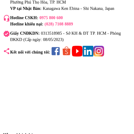
Phường Phú Thọ Hòa, TP. HCM
VP tại Nhật Bản:
Kanagawa Ken Ebina - Shi Nakana, Japan
headset_mic
Hotline CSKH:
0975 800 600
Hotline khiếu nại:
(028) 7108 8889
verified
Giấy CNĐKDN:
0313518985 - Sở KH & ĐT TP. HCM - Phòng
ĐKKD (Cấp ngày: 08/05/2023)
share
Kết nối với chúng tôi: