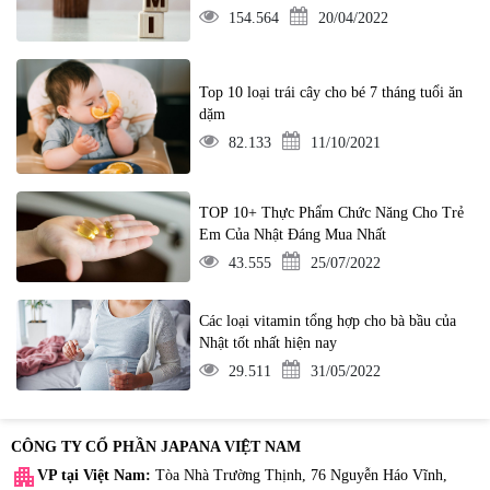
154.564
20/04/2022
Top 10 loại trái cây cho bé 7 tháng tuổi ăn
dặm
82.133
11/10/2021
TOP 10+ Thực Phẩm Chức Năng Cho Trẻ
Em Của Nhật Đáng Mua Nhất
43.555
25/07/2022
Các loại vitamin tổng hợp cho bà bầu của
Nhật tốt nhất hiện nay
29.511
31/05/2022
CÔNG TY CỔ PHẦN JAPANA VIỆT NAM
apartment
VP tại Việt Nam:
Tòa Nhà Trường Thịnh, 76 Nguyễn Háo Vĩnh,