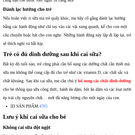
cũng hạn chế được việc ngực bị căng sữa.
Đánh lạc hướng cho trẻ
Nếu hoãn việc ti sữa mà trẻ quấy khóc, mẹ hãy cố gắng đánh lạc hướng
bằng các hành động như chỉ tay vào các vật xung quanh, kể cho con một
câu chuyện hoặc hát cho con nghe. Những hành động này lặp đi lặp lại, trẻ
sẽ thích nghi và bắt kịp.
Trẻ có đủ dinh dưỡng sau khi cai sữa?
Bất kỳ độ tuổi nào, trẻ cũng phải cần bổ sung các dưỡng chất cần thiết mà
sữa mẹ không thể cung cấp đủ cho trẻ như các vitamin D, các chất sắc và
chất khoáng. Sau khi cai sữa, mẹ cần chú ý
bổ sung các chất dinh dưỡng
cho bé thông qua sữa công thức, bánh ăn dặm, bột ăn dặm và các loại nước
ép trái cây nguyên chất… mới đủ năng lượng cho một ngày của con.
ID SẢN PHẨM:
4705
Lưu ý khi cai sữa cho bé
Không cai sữa đột ngột