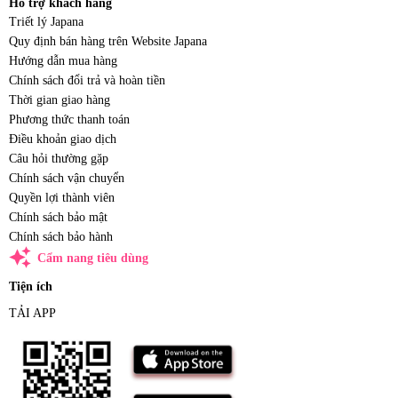
Hỗ trợ khách hàng
Triết lý Japana
Quy định bán hàng trên Website Japana
Hướng dẫn mua hàng
Chính sách đổi trả và hoàn tiền
Thời gian giao hàng
Phương thức thanh toán
Điều khoản giao dịch
Câu hỏi thường gặp
Chính sách vận chuyển
Quyền lợi thành viên
Chính sách bảo mật
Chính sách bảo hành
auto_awesome
Cẩm nang tiêu dùng
Tiện ích
TẢI APP