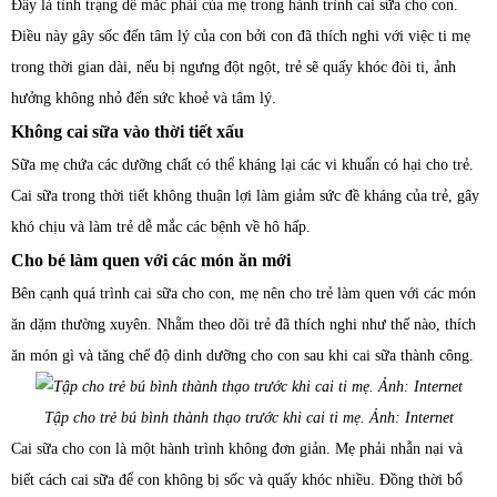
Đây là tình trạng dễ mắc phải của mẹ trong hành trình cai sữa cho con.
Điều này gây sốc đến tâm lý của con bởi con đã thích nghi với việc ti mẹ
trong thời gian dài, nếu bị ngưng đột ngột, trẻ sẽ quấy khóc đòi ti, ảnh
hưởng không nhỏ đến sức khoẻ và tâm lý.
Không cai sữa vào thời tiết xấu
Sữa mẹ chứa các dưỡng chất có thể kháng lại các vi khuẩn có hại cho trẻ.
Cai sữa trong thời tiết không thuận lợi làm giảm sức đề kháng của trẻ, gây
khó chịu và làm trẻ dễ mắc các bệnh về hô hấp.
Cho bé làm quen với các món ăn mới
Bên cạnh quá trình cai sữa cho con, mẹ nên cho trẻ làm quen với các món
ăn dặm thường xuyên. Nhằm theo dõi trẻ đã thích nghi như thế nào, thích
ăn món gì và tăng chế độ dinh dưỡng cho con sau khi cai sữa thành công.
Tập cho trẻ bú bình thành thạo trước khi cai ti mẹ. Ảnh: Internet
Cai sữa cho con là một hành trình không đơn giản. Mẹ phải nhẫn nại và
biết cách cai sữa để con không bị sốc và quấy khóc nhiều. Đồng thời bổ