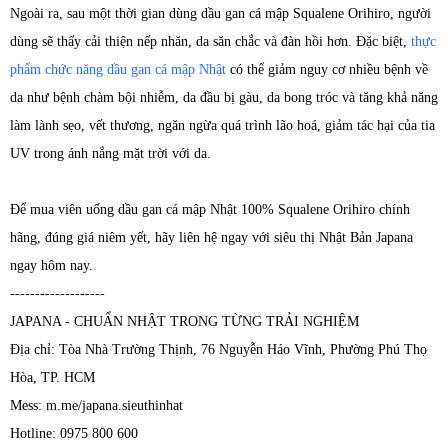
Ngoài ra, sau một thời gian dùng dầu gan cá mập Squalene Orihiro, người
dùng sẽ thấy cải thiện nếp nhăn, da săn chắc và đàn hồi hơn. Đặc biệt,
thực
phẩm chức năng dầu gan cá mập Nhật
có thể giảm nguy cơ nhiều bệnh về
da như bệnh chàm bội nhiễm, da đầu bị gàu, da bong tróc và tăng khả năng
làm lành sẹo, vết thương, ngăn ngừa quá trình lão hoá, giảm tác hại của tia
UV trong ánh nắng mặt trời với da.
Để mua viên uống dầu gan cá mập Nhật 100% Squalene Orihiro chính
hãng, đúng giá niêm yết, hãy liên hệ ngay với siêu thị Nhật Bản Japana
ngay hôm nay.
-------------------
JAPANA - CHUẨN NHẬT TRONG TỪNG TRẢI NGHIỆM
Địa chỉ: Tòa Nhà Trường Thịnh, 76 Nguyễn Háo Vĩnh, Phường Phú Thọ
Hòa, TP. HCM
Mess: m.me/japana.sieuthinhat
Hotline: 0975 800 600