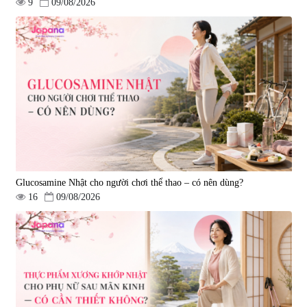
9
09/08/2026
Viên uống hỗ trợ tăng cường
Viên uống hỗ trợ điều trị ung thư
sinh lý nam Fujina Monster Shot
Fucoidan Okinawa Kanehide Bio
150 viên
EX 323mg - 150 viên
|
12.480
|
790.621
880.000 đ
4.473.500 đ
Glucosamine Nhật cho người chơi thể thao – có nên dùng?
16
09/08/2026