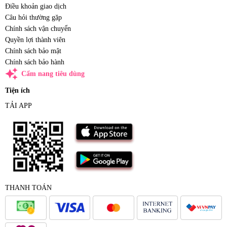
Điều khoản giao dịch
Câu hỏi thường gặp
Chính sách vận chuyển
Quyền lợi thành viên
Chính sách bảo mật
Chính sách bảo hành
auto_awesome
Cẩm nang tiêu dùng
Tiện ích
TẢI APP
THANH TOÁN