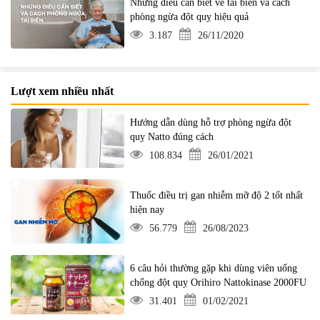
Những điều cần biết về tai biến và cách
phòng ngừa đột quỵ hiệu quả
3.187
26/11/2020
Lượt xem nhiều nhất
Hướng dẫn dùng hỗ trợ phòng ngừa đột
quỵ Natto đúng cách
108.834
26/01/2021
Thuốc điều trị gan nhiễm mỡ độ 2 tốt nhất
hiện nay
56.779
26/08/2023
6 câu hỏi thường gặp khi dùng viên uống
chống đột quỵ Orihiro Nattokinase 2000FU
31.401
01/02/2021