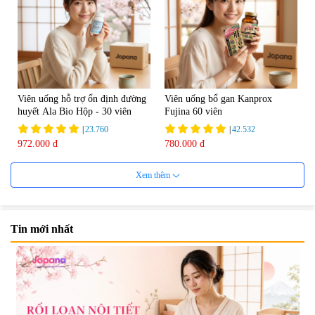
Viên uống hỗ trợ ổn định đường
Viên uống bổ gan Kanprox
huyết Ala Bio Hộp - 30 viên
Fujina 60 viên
|
23.760
|
42.532
972.000 đ
780.000 đ
Xem thêm
Tin mới nhất
Viên uống bổ gan Ribeto Shoji
Viên uống hỗ trợ giải độc và
Hepaclean 60 viên
phục hồi chức năng gan Biken
Liver Ex 120 viên - Date