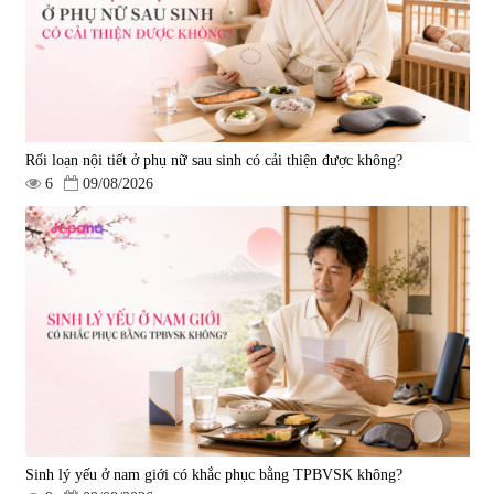
|
543.205
|
0
07/2027
690.000 đ
1.390.000 đ
Rối loạn nội tiết ở phụ nữ sau sinh có cải thiện được không?
6
09/08/2026
Viên uống hỗ trợ tim mạch AFC
Viên uống tăng cường miễn dịch
Rich Coenzyme Q10 - 120 viên
Ribeto Shoji Fukujyusen 180
viên
|
2.546
|
32.160
2.890.000 đ
9.850.000 đ
Sinh lý yếu ở nam giới có khắc phục bằng TPBVSK không?