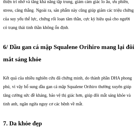
thiện trí nhớ và tăng khả năng tập trung, giảm cảm giác lo âu, ưu phiền,
stress, căng thẳng. Ngoài ra, sản phẩm này cũng giúp giảm các triệu chứng
của suy yếu thể lực, chứng rối loạn tâm thần, cực kỳ hiệu quả cho người
có trạng thái tinh thần không ổn định.
6/ Dầu gan cá mập Squalene Orihiro mang lại đôi
mắt sáng khỏe
Kết quả của nhiều nghiên cứu đã chứng minh, do thành phần DHA phong
phú, vì vậy bổ sung dầu gan cá mập Squalene Orihiro thường xuyên giúp
tăng cường sức đề kháng, bảo vệ thị giác hơn, giúp đôi mắt sáng khỏe và
tinh anh, ngăn ngừa nguy cơ các bệnh về mắt.
7. Da khỏe đẹp