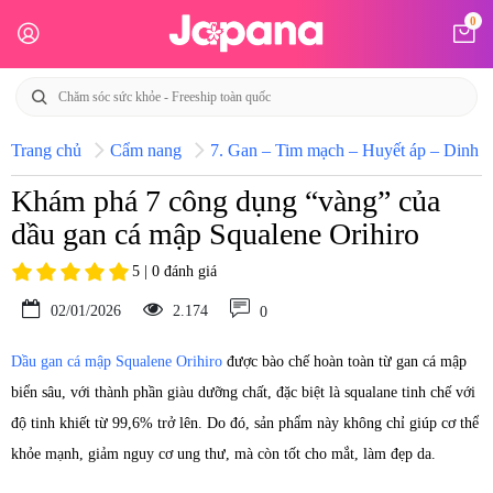
0
Trang chủ
Cẩm nang
7. Gan – Tim mạch – Huyết áp – Dinh d
Khám phá 7 công dụng “vàng” của
dầu gan cá mập Squalene Orihiro
5 | 0 đánh giá
02/01/2026
2.174
0
Dầu gan cá mập Squalene Orihiro
được bào chế hoàn toàn từ gan cá mập
biển sâu, với thành phần giàu dưỡng chất, đặc biệt là squalane tinh chế với
độ tinh khiết từ 99,6% trở lên. Do đó, sản phẩm này không chỉ giúp cơ thể
khỏe mạnh, giảm nguy cơ ung thư, mà còn tốt cho mắt, làm đẹp da.