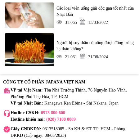
Các loại viên uống giải độc gan tốt nhất của
Nhật Bản
31.065
13/03/2022
Người bị suy thận có uống được đông trùng
hạ thảo không?
21.061
31/08/2024
CÔNG TY CỔ PHẦN JAPANA VIỆT NAM
apartment
VP tại Việt Nam:
Tòa Nhà Trường Thịnh, 76 Nguyễn Háo Vĩnh,
Phường Phú Thọ Hòa, TP. HCM
VP tại Nhật Bản:
Kanagawa Ken Ebina - Shi Nakana, Japan
headset_mic
Hotline CSKH:
0975 800 600
Hotline khiếu nại:
(028) 7108 8889
verified
Giấy CNĐKDN:
0313518985 - Sở KH & ĐT TP. HCM - Phòng
ĐKKD (Cấp ngày: 08/05/2023)