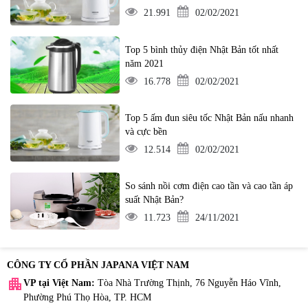
21.991
02/02/2021
Top 5 bình thủy điện Nhật Bản tốt nhất
năm 2021
16.778
02/02/2021
Top 5 ấm đun siêu tốc Nhật Bản nấu nhanh
và cực bền
12.514
02/02/2021
So sánh nồi cơm điện cao tần và cao tần áp
suất Nhật Bản?
11.723
24/11/2021
CÔNG TY CỔ PHẦN JAPANA VIỆT NAM
apartment
VP tại Việt Nam:
Tòa Nhà Trường Thịnh, 76 Nguyễn Háo Vĩnh,
Phường Phú Thọ Hòa, TP. HCM