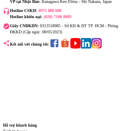
VP tại Nhật Bản:
Kanagawa Ken Ebina - Shi Nakana, Japan
headset_mic
Hotline CSKH:
0975 800 600
Hotline khiếu nại:
(028) 7108 8889
verified
Giấy CNĐKDN:
0313518985 - Sở KH & ĐT TP. HCM - Phòng
ĐKKD (Cấp ngày: 08/05/2023)
share
Kết nối với chúng tôi:
Hỗ trợ khách hàng