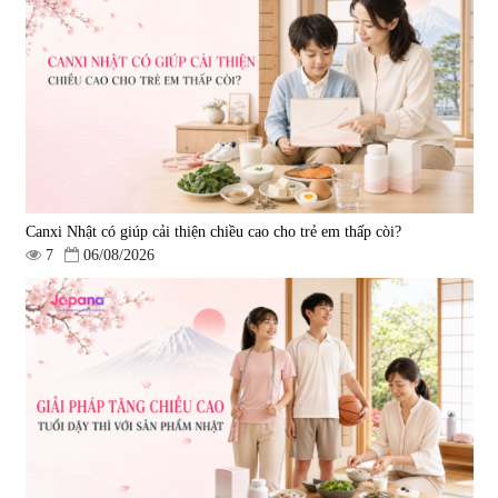
Máy ép Kuvings NS-321CBM2
Nồi nhà bếp nhôm
POONGNYUN FMPT-
|
0
28CH(IH)
|
0
12.392.000 đ
15.490.000 đ
2.443.000 đ
3.490.000 đ
30%
25%
Canxi Nhật có giúp cải thiện chiều cao cho trẻ em thấp còi?
7
06/08/2026
Nồi nhà bếp POONGNYUN
Nồi nhà bếp POONGNYUN
Ceramic BNPT-24C(IH)
Ceramic BLRPT-20C(IH)
|
0
|
0
2.163.000 đ
1.867.500 đ
3.090.000 đ
2.490.000 đ
10%
5%