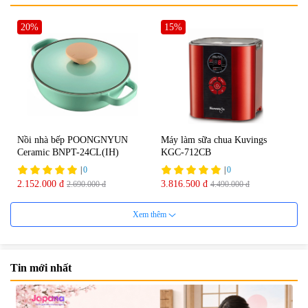
20%
15%
Nồi nhà bếp POONGNYUN
Máy làm sữa chua Kuvings
Ceramic BNPT-24CL(IH)
KGC-712CB
|
0
|
0
2.152.000 đ
3.816.500 đ
2.690.000 đ
4.490.000 đ
20%
30%
Xem thêm
Tin mới nhất