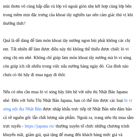
mùi thơm vô cùng hấp dẫn và lớp vỏ ngoài giòn nhẹ kết hợp cùng lớp bên
trong mềm mịn đặc trưng của khoai tây nghiền tạo nên cảm giác thú vị khi
thưởng thức!
Quả là dễ dàng để làm món khoai tây nướng ngon bùi phải không các chị
em. Tất nhiên để làm được điều này thì không thể thiếu được chiếc lò vi
sóng chị em nhé. Không chỉ giúp làm món khoai tây nướng mà lò vi sóng
còn giúp ích rất nhiều trong việc nấu nướng hàng ngày đó. Gia đình nào
chưa có thì hãy đi mua ngay đi thôi.
Nếu có nhu cầu mua lò vi sóng hãy liên hệ với siêu thị Nhật Bản Japana
nhé. Đến với Siêu Thị Nhật Bản Japana, bạn có thể tìm được các loại
lò vi
sóng nội địa Nhật Bản
được nhập khẩu trực tiếp từ Nhật Bản nên đảm bảo
cả về nguồn gốc lẫn chất lượng sản phẩm. Ngoài ra, trang siêu thị mua sắm
trực tuyến -
https://japana.vn/
thường xuyên tố chức những chương trình
khuyến mãi, giảm giá, quà tặng để mang đến khách hàng mức giá và