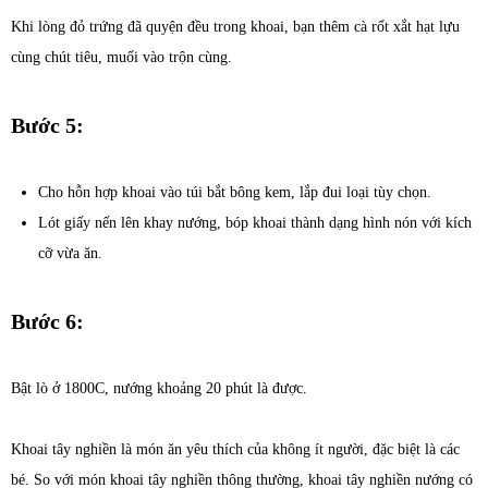
Khi lòng đỏ trứng đã quyện đều trong khoai, bạn thêm cà rốt xắt hạt lựu
cùng chút tiêu, muối vào trộn cùng.
Bước 5:
Cho hỗn hợp khoai vào túi bắt bông kem, lắp đui loại tùy chọn.
Lót giấy nến lên khay nướng, bóp khoai thành dạng hình nón với kích
cỡ vừa ăn.
Bước 6:
Bật lò ở 1800C, nướng khoảng 20 phút là được.
Khoai tây nghiền là món ăn yêu thích của không ít người, đặc biệt là các
bé. So với món khoai tây nghiền thông thường, khoai tây nghiền nướng có