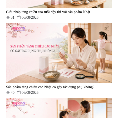
Giải pháp tăng chiều cao tuổi dậy thì với sản phẩm Nhật
31
06/08/2026
Lẩu điện Kuvings KMG-200B
Máy ép Kuvings KHS-2520CB
|
0
|
0
3.591.000 đ
18.040.500 đ
3.990.000 đ
18.990.000 đ
Sản phẩm tăng chiều cao Nhật có gây tác dụng phụ không?
40
06/08/2026