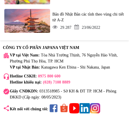
Bản đồ Nhật Bản các tỉnh theo vùng chi tiết
từ A-Z
29.287
23/06/2022
CÔNG TY CỔ PHẦN JAPANA VIỆT NAM
apartment
VP tại Việt Nam:
Tòa Nhà Trường Thịnh, 76 Nguyễn Háo Vĩnh,
Phường Phú Thọ Hòa, TP. HCM
VP tại Nhật Bản:
Kanagawa Ken Ebina - Shi Nakana, Japan
headset_mic
Hotline CSKH:
0975 800 600
Hotline khiếu nại:
(028) 7108 8889
verified
Giấy CNĐKDN:
0313518985 - Sở KH & ĐT TP. HCM - Phòng
ĐKKD (Cấp ngày: 08/05/2023)
share
Kết nối với chúng tôi: