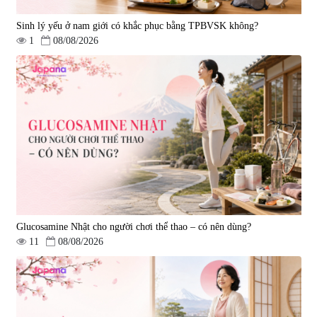
Sinh lý yếu ở nam giới có khắc phục bằng TPBVSK không?
1
08/08/2026
Viên uống hỗ trợ tim mạch AFC
Viên uống tăng cường miễn dịch
Rich Coenzyme Q10 - 120 viên
Ribeto Shoji Fukujyusen 180
viên
|
2.546
|
32.160
2.890.000 đ
9.850.000 đ
Glucosamine Nhật cho người chơi thể thao – có nên dùng?
11
08/08/2026
Viên uống hỗ trợ tăng cường
Viên uống hỗ trợ điều trị ung thư
sinh lý nam Fujina Monster Shot
Fucoidan Okinawa Kanehide Bio
150 viên
EX 323mg - 150 viên
|
12.480
|
790.621