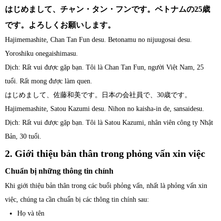
はじめまして、チャン・タン・フンです。ベトナムの25歳
です。よろしくお願いします。
Hajimemashite, Chan Tan Fun desu. Betonamu no nijuugosai desu.
Yoroshiku onegaishimasu.
Dịch: Rất vui được gặp bạn. Tôi là Chan Tan Fun, người Việt Nam, 25
tuổi. Rất mong được làm quen.
はじめまして、佐藤和美です。日本の会社員で、30歳です。
Hajimemashite, Satou Kazumi desu. Nihon no kaisha-in de, sansaidesu.
Dịch: Rất vui được gặp bạn. Tôi là Satou Kazumi, nhân viên công ty Nhật
Bản, 30 tuổi.
2. Giới thiệu bản thân trong phỏng vấn xin việc
Chuẩn bị những thông tin chính
Khi giới thiệu bản thân trong các buổi phỏng vấn, nhất là phỏng vấn xin
việc, chúng ta cần chuẩn bị các thông tin chính sau:
Họ và tên