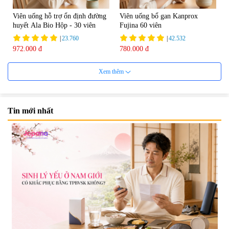
Viên uống hỗ trợ ổn định đường
Viên uống bổ gan Kanprox
huyết Ala Bio Hộp - 30 viên
Fujina 60 viên
|
23.760
|
42.532
972.000 đ
780.000 đ
Xem thêm
Tin mới nhất
Viên uống bổ gan Ribeto Shoji
Viên uống hỗ trợ giải độc và
Hepaclean 60 viên
phục hồi chức năng gan Biken
Liver Ex 120 viên - Date
|
543.205
|
0
07/2027
690.000 đ
1.390.000 đ