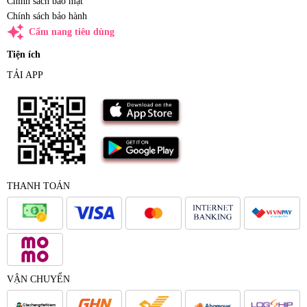
Chính sách bảo mật
Chính sách bảo hành
auto_awesome
Cẩm nang tiêu dùng
Tiện ích
TẢI APP
THANH TOÁN
VẬN CHUYỂN