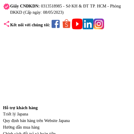
verified
Giấy CNĐKDN:
0313518985 - Sở KH & ĐT TP. HCM - Phòng
ĐKKD (Cấp ngày: 08/05/2023)
share
Kết nối với chúng tôi:
Hỗ trợ khách hàng
Triết lý Japana
Quy định bán hàng trên Website Japana
Hướng dẫn mua hàng
Chính sách đổi trả và hoàn tiền