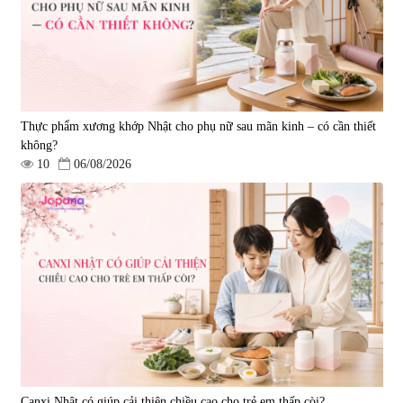
|
0
12.392.000 đ
15.490.000 đ
2.443.000 đ
3.490.000 đ
30%
25%
Thực phẩm xương khớp Nhật cho phụ nữ sau mãn kinh – có cần thiết
không?
10
06/08/2026
Nồi nhà bếp POONGNYUN
Nồi nhà bếp POONGNYUN
Ceramic BNPT-24C(IH)
Ceramic BLRPT-20C(IH)
|
0
|
0
2.163.000 đ
1.867.500 đ
3.090.000 đ
2.490.000 đ
10%
5%
Canxi Nhật có giúp cải thiện chiều cao cho trẻ em thấp còi?