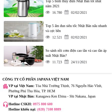
Top 5 bình thủy điện Nhật Bản tốt nhất
năm 2021
16.780
02/02/2021
Top 5 ấm đun siêu tốc Nhật Bản nấu nhanh
và cực bền
12.521
02/02/2021
So sánh nồi cơm điện cao tần và cao tần áp
suất Nhật Bản?
11.723
24/11/2021
CÔNG TY CỔ PHẦN JAPANA VIỆT NAM
apartment
VP tại Việt Nam:
Tòa Nhà Trường Thịnh, 76 Nguyễn Háo Vĩnh,
Phường Phú Thọ Hòa, TP. HCM
VP tại Nhật Bản:
Kanagawa Ken Ebina - Shi Nakana, Japan
headset_mic
Hotline CSKH:
0975 800 600
Hotline khiếu nại:
(028) 7108 8889