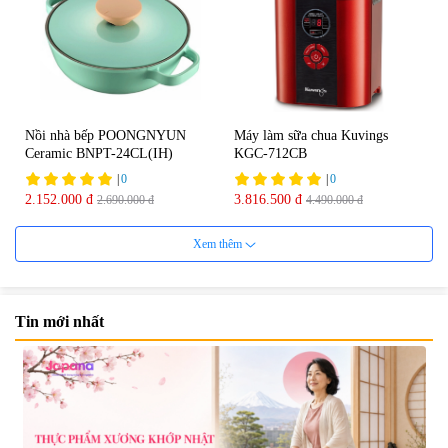
Nồi nhà bếp POONGNYUN
Máy làm sữa chua Kuvings
Ceramic BNPT-24CL(IH)
KGC-712CB
|
0
|
0
2.152.000 đ
3.816.500 đ
2.690.000 đ
4.490.000 đ
20%
30%
Xem thêm
Tin mới nhất
Máy ép Kuvings NS-321CBM2
Nồi nhà bếp nhôm
POONGNYUN FMPT-
|
0
28CH(IH)