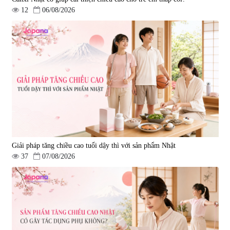
12
06/08/2026
Lẩu điện Kuvings KMG-200B
Máy ép Kuvings KHS-2520CB
|
0
|
0
3.591.000 đ
18.040.500 đ
3.990.000 đ
18.990.000 đ
Giải pháp tăng chiều cao tuổi dậy thì với sản phẩm Nhật
37
07/08/2026