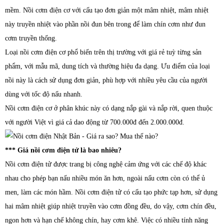
mềm. Nồi cơm điện cơ với cấu tạo đơn giản một mâm nhiệt, mâm nhiệt
này truyền nhiệt vào phần nồi đun bên trong để làm chín cơm như đun
cơm truyền thống.
Loại nồi cơm điện cơ phổ biến trên thị trường với giá rẻ tuỳ từng sản
phẩm, với mẫu mã, dung tích và thường hiệu đa dạng. Ưu điểm của loại
nồi này là cách sử dụng đơn giản, phù hợp với nhiều yêu cầu của người
dùng với tốc độ nấu nhanh.
Nồi cơm điện cơ ở phân khúc này có dạng nắp gài và nắp rời, quen thuộc
với người Việt vì giá cả dao động từ 700.000đ đến 2.000.000đ.
*** Giá nồi cơm điện tử là bao nhiêu?
Nồi cơm điện tử được trang bị công nghệ cảm ứng với các chế độ khác
nhau cho phép bạn nấu nhiều món ăn hơn, ngoài nấu cơm còn có thể ủ
men, làm các món hầm. Nồi cơm điện tử có cấu tạo phức tạp hơn, sử dụng
hai mâm nhiệt giúp nhiệt truyền vào cơm đồng đều, do vậy, cơm chín đều,
ngon hơn và hạn chế không chín, hay cơm khê. Việc có nhiều tính năng