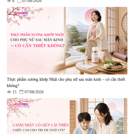
8
07/08/2026
Tẩy tế bào chết Nichiei Bussan
Viên uống hỗ trợ bền thành
Nano NMN+ Peeling Gel
mạch, ngừa tai biến Elastin Plus
Luxury 200g
& Nattokinase Hokoen 80 viên
|
0
|
0
1.490.000 đ
980.000 đ
Thực phẩm xương khớp Nhật cho phụ nữ sau mãn kinh – có cần thiết
không?
15
07/08/2026
Viên uống bổ gan Ribeto Shoji
Viên uống hỗ trợ cải thiện thoát
Hepaclean 60 viên
vị đĩa đệm Kyoto Has 30 viên
|
543.205
|
14.560
690.000 đ
1.600.000 đ