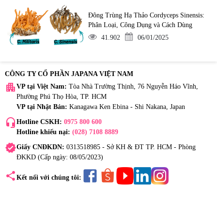
Đông Trùng Hạ Thảo Cordyceps Sinensis:
Phân Loại, Công Dụng và Cách Dùng
41.902
06/01/2025
CÔNG TY CỔ PHẦN JAPANA VIỆT NAM
apartment
VP tại Việt Nam:
Tòa Nhà Trường Thịnh, 76 Nguyễn Háo Vĩnh,
Phường Phú Thọ Hòa, TP. HCM
VP tại Nhật Bản:
Kanagawa Ken Ebina - Shi Nakana, Japan
headset_mic
Hotline CSKH:
0975 800 600
Hotline khiếu nại:
(028) 7108 8889
verified
Giấy CNĐKDN:
0313518985 - Sở KH & ĐT TP. HCM - Phòng
ĐKKD (Cấp ngày: 08/05/2023)
share
Kết nối với chúng tôi: