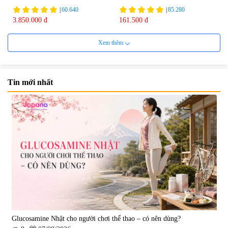
75ml
|
60.640
|
85.280
3.850.000 đ
161.500 đ
Xem thêm
Tin mới nhất
Viên uống bổ não Ribeto Shoji
Viên nang uống cải thiện thị lực,
Ichoha Ekisu Plus - 90 viên
trí nhớ DHA + EPA + Flaxseed
Oil 30 viên/gói - Date 02/2027
|
57.920
|
52.346
1.450.000 đ
225.000 đ
Glucosamine Nhật cho người chơi thể thao – có nên dùng?