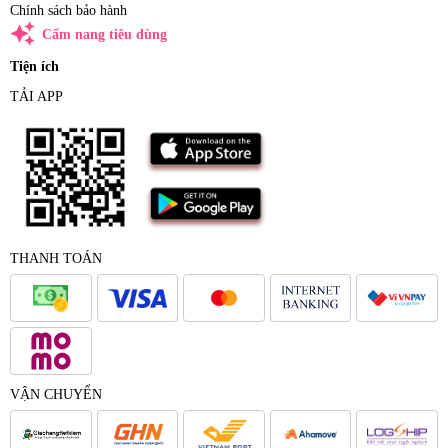
Chính sách bảo hành
auto_awesome
Cẩm nang tiêu dùng
Tiện ích
TẢI APP
THANH TOÁN
VẬN CHUYỂN