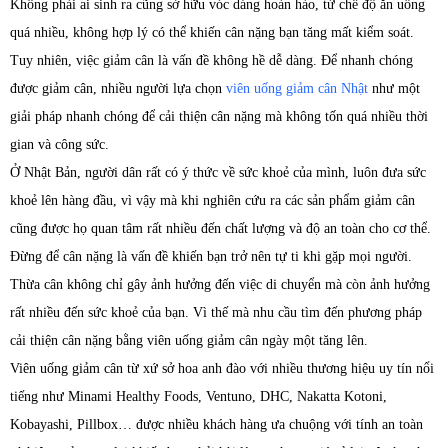
Không phải ai sinh ra cũng sở hữu vóc dáng hoàn hảo, từ chế độ ăn uống
quá nhiều, không hợp lý có thể khiến cân nặng bạn tăng mất kiểm soát.
Tuy nhiên, việc giảm cân là vấn đề không hề dễ dàng. Để nhanh chóng
được giảm cân, nhiều người lựa chọn
viên uống giảm cân Nhật
như một
giải pháp nhanh chóng để cải thiện cân nặng mà không tốn quá nhiều thời
gian và công sức.
Ở Nhật Bản, người dân rất có ý thức về sức khoẻ của mình, luôn đưa sức
khoẻ lên hàng đầu, vì vậy mà khi nghiên cứu ra các sản phẩm giảm cân
cũng được họ quan tâm rất nhiều đến chất lượng và độ an toàn cho cơ thể.
Đừng để cân nặng là vấn đề khiến bạn trở nên tự ti khi gặp mọi người.
Thừa cân không chỉ gây ảnh hưởng đến việc di chuyển mà còn ảnh hưởng
rất nhiều đến sức khoẻ của bạn. Vì thế mà nhu cầu tìm đến phương pháp
cải thiện cân nặng bằng viên uống giảm cân ngày một tăng lên.
Viên uống giảm cân từ xứ sở hoa anh đào với nhiều thương hiệu uy tín nổi
tiếng như Minami Healthy Foods, Ventuno, DHC, Nakatta Kotoni,
Kobayashi, Pillbox… được nhiều khách hàng ưa chuộng với tính an toàn