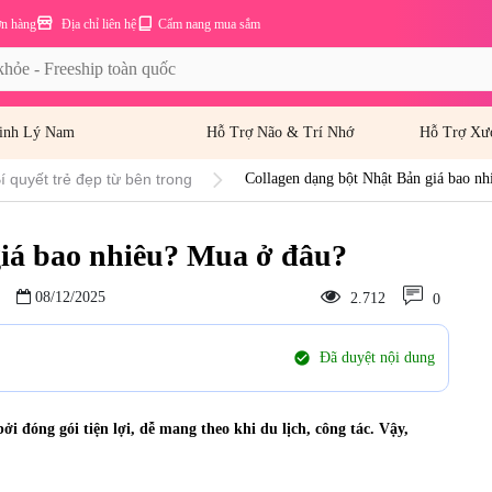
ơn hàng
Địa chỉ liên hệ
Cẩm nang mua sắm
inh Lý Nam
Hỗ Trợ Não & Trí Nhớ
Hỗ Trợ Xư
í quyết trẻ đẹp từ bên trong
Collagen dạng bột Nhật Bản giá bao nh
giá bao nhiêu? Mua ở đâu?
08/12/2025
2.712
0
check_circle
Đã duyệt nội dung
 đóng gói tiện lợi, dễ mang theo khi du lịch, công tác. Vậy,