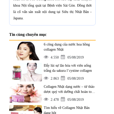
khoa Nội tổng quát tại Bệnh viện Sài Gòn. Đồng thời
là cố vấn sản xuất nội dung tại Siêu thị Nhật Bản -
Japana.
Tin cùng chuyên mục
6 công dụng của nước hoa hồng
collagen Nhật
4.550
05/08/2019
Đẩy lùi sự lão hóa với viên uống
trắng da sakura l’cystine collagen
2.863
05/08/2019
Collagen Nhật dạng nước – từ thảo
dược quý với dưỡng chất hoàn toàn
từ thiên nhiên
2.478
05/08/2019
Tìm hiểu về Collagen Nhật Bản
dạng bột