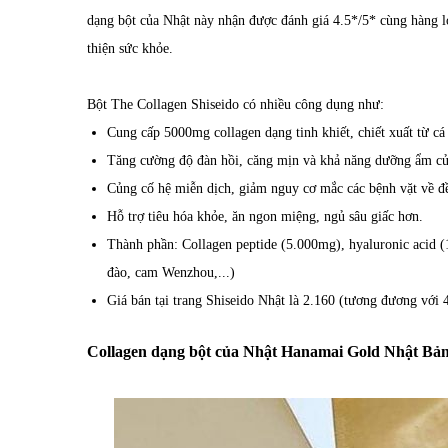
dạng bột của Nhật này nhận được đánh giá 4.5*/5* cùng hàng lo
thiện sức khỏe.
Bột The Collagen Shiseido có nhiều công dụng như:
Cung cấp 5000mg collagen dạng tinh khiết, chiết xuất từ cá
Tăng cường độ đàn hồi, căng mịn và khả năng dưỡng ẩm củ
Củng cố hệ miễn dịch, giảm nguy cơ mắc các bệnh vặt về đ
Hỗ trợ tiêu hóa khỏe, ăn ngon miệng, ngủ sâu giấc hơn.
Thành phần: Collagen peptide (5.000mg), hyaluronic acid (
đào, cam Wenzhou,...)
Giá bán tại trang Shiseido Nhật là 2.160 (tương đương với
Collagen dạng bột của Nhật Hanamai Gold Nhật Bản