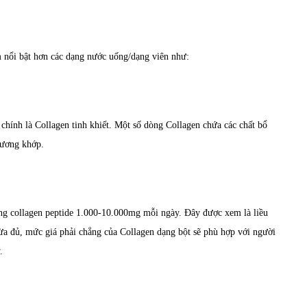
 nổi bật hơn các dạng nước uống/dạng viên như:
hính là Collagen tinh khiết. Một số dòng Collagen chứa các chất bổ
xương khớp.
ợng
collagen peptide
1.000-10.000mg mỗi ngày. Đây được xem là liều
a đủ, mức giá phải chẳng của Collagen dạng bột sẽ phù hợp với người
.