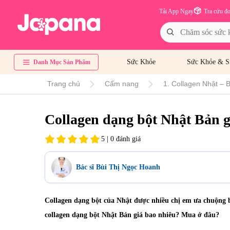
Tải App Ngay
Tra cứu đ
Sức Khỏe
Sức Khỏe & S
Danh Mục Sản Phẩm
Trang chủ
Cẩm nang
1. Collagen Nhật – B
Collagen dạng bột Nhật Bản 
5 | 0 đánh giá
Bác sĩ Bùi Thị Ngọc Hoanh
Collagen dạng bột của Nhật được nhiều chị em ưa chuộng bởi
collagen dạng bột Nhật Bản giá bao nhiêu? Mua ở đâu?