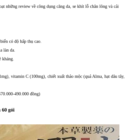
ạt những review về công dụng căng da, se khít lỗ chân lông và cải
 biển có độ hấp thụ cao.
a làn da.
ề kháng.
1mg), vitamin C (100mg), chiết xuất thảo mộc (quả Alma, hạt dâu tây,
 470.000-490.000 đồng)
 60 gói