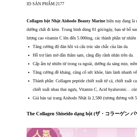
ID SẢN PHẨM:
2177
Collagen bột Nhật Aishodo Beauty Marine
hiện nay đang là 
dưỡng chất đi kèm. Trung bình dùng 01 gói/ngày, bạn sẽ bổ s
lượng cao vitamin C lên đến 5.000mg, các thành phần tự nhiên
Tăng cường độ đàn hồi và cấu trúc săn chắc của làn da.
Hỗ trợ làm mờ dần thâm sạm, căng đầy rãnh nhăn trên da.
Cấp ẩm tự nhiên từ trong ra ngoài, dưỡng da sáng mịn, mề
Tăng cường đề kháng, củng cố sức khỏe, làm lành nhanh vết
Thành phần: Collagen peptide chiết xuất từ cá, chiết xuất c
chiết xuất nhau thai ngựa, Vitamin C, Acid hyaluronic... c
Giá bán tại trang Aishodo Nhật là 2,580 (tương đương với
The Collagen Shiseido dạng bột (ザ・コラーゲン