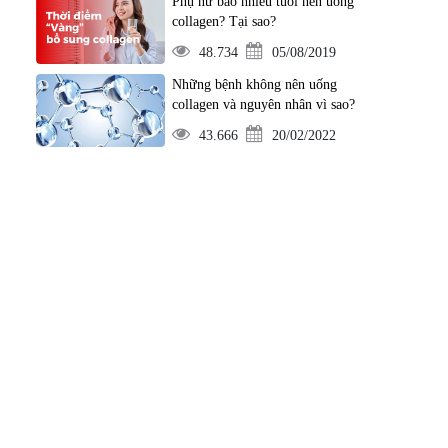
Phụ nữ bao nhiêu tuổi nên uống
collagen? Tại sao?
48.734
05/08/2019
Những bệnh không nên uống
collagen và nguyên nhân vì sao?
43.666
20/02/2022