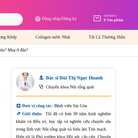
GIỎ HÀNG
Đăng nhập
/
Đăng ký
0
Sản phẩm
ơng Khớp
Collagen nước Nhật
Tất Cả Thương Hiệu
iêu? Mua ở đâu?
Bác sĩ Bùi Thị Ngọc Hoanh
Chuyên khoa Nội tổng quát
local_hospital
Đơn vị công tác:
Bệnh viện Sài Gòn
bubble_chart
Giới thiệu:
Tôi đã có hơn 30 năm kinh nghiệm
khám và điều trị, học tập và nghiên cứu chuyên sâu
trong lĩnh vực Nội tổng quát và Siêu âm Tim mạch.
Hiện tôi là Phó trưởng khoa Hồi sức cấp cứu, Chuyên