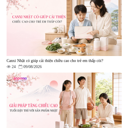
|
13.760
|
0
580.000 đ
1.570.000 đ
Canxi Nhật có giúp cải thiện chiều cao cho trẻ em thấp còi?
24
09/08/2026