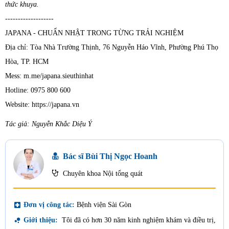
thức khuya.
-------------------
JAPANA - CHUẨN NHẬT TRONG TỪNG TRẢI NGHIỆM
Địa chỉ: Tòa Nhà Trường Thịnh, 76 Nguyễn Háo Vĩnh, Phường Phú Thọ
Hòa, TP. HCM
Mess: m.me/japana.sieuthinhat
Hotline: 0975 800 600
Website: https://japana.vn
Tác giả: Nguyễn Khắc Diệu Ý
Bác sĩ Bùi Thị Ngọc Hoanh
Chuyên khoa Nội tổng quát
local_hospital
Đơn vị công tác:
Bệnh viện Sài Gòn
bubble_chart
Giới thiệu:
Tôi đã có hơn 30 năm kinh nghiệm khám và điều trị,