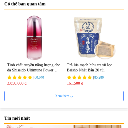
Có thể bạn quan tâm
Tinh chất truyền năng lượng cho
Trà lúa mạch hữu cơ túi lọc
da Shiseido Ultimune Power
Baisho Nhật Bản 20 túi
75ml
|
60.640
|
85.280
3.850.000 đ
161.500 đ
Xem thêm
Tin mới nhất