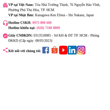
apartment
VP tại Việt Nam:
Tòa Nhà Trường Thịnh, 76 Nguyễn Háo Vĩnh,
Phường Phú Thọ Hòa, TP. HCM
VP tại Nhật Bản:
Kanagawa Ken Ebina - Shi Nakana, Japan
headset_mic
Hotline CSKH:
0975 800 600
Hotline khiếu nại:
(028) 7108 8889
verified
Giấy CNĐKDN:
0313518985 - Sở KH & ĐT TP. HCM - Phòng
ĐKKD (Cấp ngày: 08/05/2023)
share
Kết nối với chúng tôi: