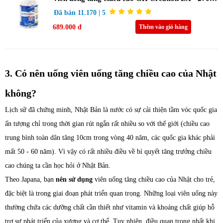
viên (Chính hãng)
Đã bán 11.170 | 5
689.000 đ
Thêm vào giỏ hàng
3. Có nên uống viên uống tăng chiều cao của Nhật
không?
Lịch sử đã chứng minh, Nhật Bản là nước có sự cải thiện tầm vóc quốc gia
ấn tượng chỉ trong thời gian rút ngắn rất nhiều so với thế giới (chiều cao
trung bình toàn dân tăng 10cm trong vòng 40 năm, các quốc gia khác phải
mất 50 - 60 năm). Vì vậy có rất nhiều điều về bí quyết tăng trưởng chiều
cao chúng ta cần học hỏi ở Nhật Bản.
Theo Japana, bạn
nên sử dụng
viên uống tăng chiều cao của Nhật cho trẻ,
đặc biệt là trong giai đoạn phát triển quan trọng. Những loại viên uống này
thường chứa các dưỡng chất cần thiết như vitamin và khoáng chất giúp hỗ
trợ sự phát triển của xương và cơ thể. Tuy nhiên, điều quan trọng nhất khi