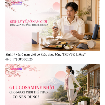
Viên uống bổ não Ribeto Shoji
Viên nang uống cải thiện thị lực,
Ichoha Ekisu Plus - 90 viên
trí nhớ DHA + EPA + Flaxseed
Oil 30 viên/gói - Date 02/2027
|
57.920
|
52.346
1.450.000 đ
225.000 đ
Sinh lý yếu ở nam giới có khắc phục bằng TPBVSK không?
8
08/08/2026
Tẩy tế bào chết Nichiei Bussan
Viên uống hỗ trợ bền thành
Nano NMN+ Peeling Gel
mạch, ngừa tai biến Elastin Plus
Luxury 200g
& Nattokinase Hokoen 80 viên
|
0
|
0
1.490.000 đ
980.000 đ