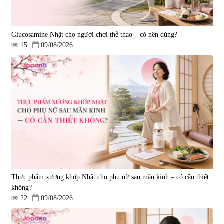
Glucosamine Nhật cho người chơi thể thao – có nên dùng?
15
09/08/2026
Viên uống bổ gan Ribeto Shoji
Viên uống hỗ trợ cải thiện thoát
Hepaclean 60 viên
vị đĩa đệm Kyoto Has 30 viên
|
543.205
|
14.560
690.000 đ
1.600.000 đ
Thực phẩm xương khớp Nhật cho phụ nữ sau mãn kinh – có cần thiết
không?
22
09/08/2026
Viên uống hỗ trợ giấc ngủ Fujina
Viên uống phòng ngừa & hỗ trợ
Sleepy Nhật Bản 80 viên
điều trị đột quỵ Biken Kinase
Gold 60 viên