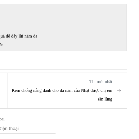
uả để đẩy lùi nám da
ăn
Tin mới nhất
Kem chống nắng dành cho da nám của Nhật được chị em
săn lùng
oại