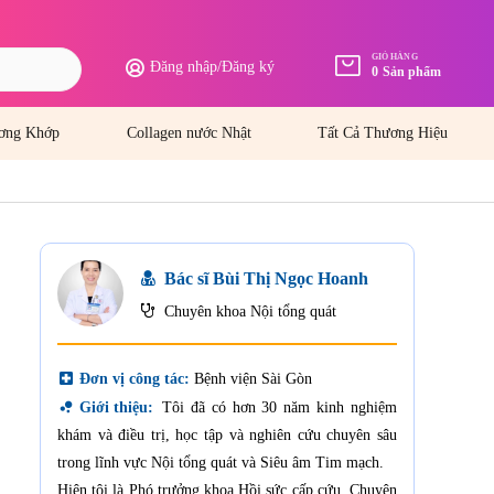
GIỎ HÀNG
Đăng nhập
/
Đăng ký
0
Sản phẩm
ơng Khớp
Collagen nước Nhật
Tất Cả Thương Hiệu
Bác sĩ Bùi Thị Ngọc Hoanh
Chuyên khoa Nội tổng quát
local_hospital
Đơn vị công tác:
Bệnh viện Sài Gòn
bubble_chart
Giới thiệu:
Tôi đã có hơn 30 năm kinh nghiệm
khám và điều trị, học tập và nghiên cứu chuyên sâu
trong lĩnh vực Nội tổng quát và Siêu âm Tim mạch.
Hiện tôi là Phó trưởng khoa Hồi sức cấp cứu, Chuyên