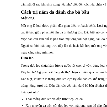
dần mất đi sau khi sinh xong nếu như biết đến các liệu pháp và
Cách trị nám da dành cho bà bầu
Mật ong
Mật ong là loại dược phẩm dân gian điều trị bách bệnh. Loại n
các tế bào giúp phục hồi làn da bị thương tổn. Đặc biệt nó còn 
Việc bạn cần làm chỉ là pha trộn mật ong với bột nghệ, sau đó 
Ngoài ra, bôi mật ong trực tiếp lên da hoặc kết hợp mật ong v
ngày càng sáng mịn hơn.
Dưa leo
Trong dưa leo chứa hàm lượng nước rất cao, vì vậy, dùng loại 
Đây là phương pháp rất đáng để thực hiện vì hiệu quả cao mà lại
Đặc biệt, vitamin E trong dưa leo cực kỳ dồi dao có khả năng t
trắng hồng, tươi trẻ. Dần dần các vết nám da ở bà bầu sẽ nhạt 
hiệu quả như:
Thái mỏng dưa leo và đắp trực tiếp lên da;
Xay nhuyễn và trộn cốt dưa leo với mật ong, sau đó đắp lên