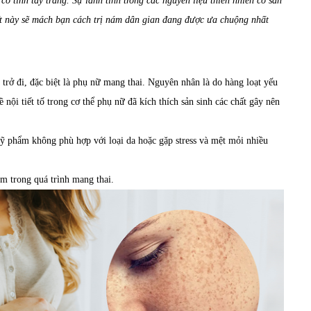
ó tính tẩy trắng. Sự lành tính trong các nguyên liệu thiên nhiên có sẵn
ết này sẽ mách bạn cách trị nám dân gian đang được ưa chuộng nhất
trở đi, đặc biệt là phụ nữ mang thai. Nguyên nhân là do hàng loạt yếu
 nội tiết tố trong cơ thể phụ nữ đã kích thích sản sinh các chất gây nên
mỹ phẩm không phù hợp với loại da hoặc gặp stress và mệt mỏi nhiều
ám trong quá trình mang thai.