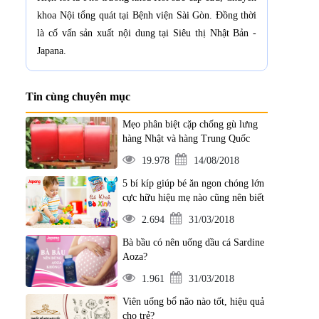
khoa Nội tổng quát tại Bệnh viện Sài Gòn. Đồng thời
là cố vấn sản xuất nội dung tại Siêu thị Nhật Bản -
Japana.
Tin cùng chuyên mục
Mẹo phân biệt cặp chống gù lưng
hàng Nhật và hàng Trung Quốc
19.978
14/08/2018
5 bí kíp giúp bé ăn ngon chóng lớn
cực hữu hiệu mẹ nào cũng nên biết
2.694
31/03/2018
Bà bầu có nên uống dầu cá Sardine
Aoza?
1.961
31/03/2018
Viên uống bổ não nào tốt, hiệu quả
cho trẻ?