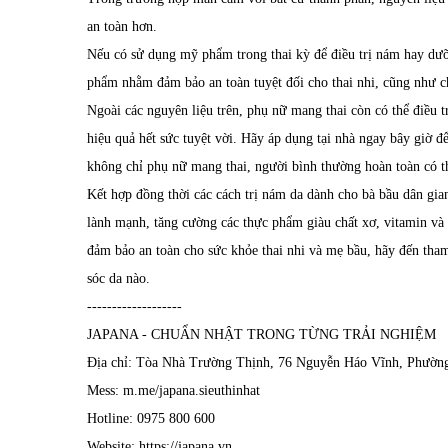
an toàn hơn.
Nếu có sử dụng mỹ phẩm trong thai kỳ để điều trị nám hay dưỡ
phẩm nhằm đảm bảo an toàn tuyệt đối cho thai nhi, cũng như 
Ngoài các nguyên liệu trên, phụ nữ mang thai còn có thể điều 
hiệu quả hết sức tuyệt vời. Hãy áp dụng tại nhà ngay bây giờ đ
không chỉ phụ nữ mang thai, người bình thường hoàn toàn có t
Kết hợp đồng thời các cách trị nám da dành cho bà bầu dân gia
lành mạnh, tăng cường các thực phẩm giàu chất xơ, vitamin và 
đảm bảo an toàn cho sức khỏe thai nhi và mẹ bầu, hãy đến tha
sóc da nào.
-------------------
JAPANA - CHUẨN NHẬT TRONG TỪNG TRẢI NGHIỆM
Địa chỉ: Tòa Nhà Trường Thịnh, 76 Nguyễn Háo Vĩnh, Phườ
Mess: m.me/japana.sieuthinhat
Hotline: 0975 800 600
Website: https://japana.vn