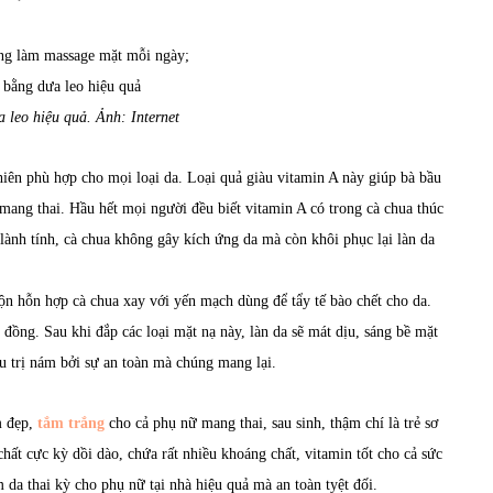
ùng làm massage mặt mỗi ngày;
 leo hiệu quả. Ảnh: Internet
hiên phù hợp cho mọi loại da. Loại quả giàu vitamin A này giúp bà bầu
mang thai. Hầu hết mọi người đều biết vitamin A có trong cà chua thúc
lành tính, cà chua không gây kích ứng da mà còn khôi phục lại làn da
rộn hỗn hợp cà chua xay với yến mạch dùng để tẩy tế bào chết cho da.
đồng. Sau khi đắp các loại mặt nạ này, làn da sẽ mát dịu, sáng bề mặt
ều trị nám bởi sự an toàn mà chúng mang lại.
m đẹp,
tắm trắng
cho cả phụ nữ mang thai, sau sinh, thậm chí là trẻ sơ
hất cực kỳ dồi dào, chứa rất nhiều khoáng chất, vitamin tốt cho cả sức
m da thai kỳ cho phụ nữ tại nhà hiệu quả mà an toàn tyệt đối.