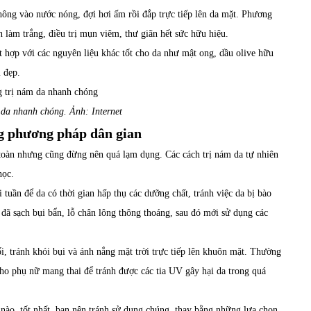
hông vào nước nóng, đợi hơi ấm rồi đắp trực tiếp lên da mặt. Phương
làm trắng, điều trị mụn viêm, thư giãn hết sức hữu hiệu.
t hợp với các nguyên liệu khác tốt cho da như mật ong, dầu olive hữu
m đẹp.
 da nhanh chóng. Ảnh: Internet
ng phương pháp dân gian
toàn nhưng cũng đừng nên quá lạm dụng. Các cách trị nám da tự nhiên
học.
 tuần để da có thời gian hấp thụ các dưỡng chất, tránh việc da bị bào
đã sạch bụi bẩn, lỗ chân lông thông thoáng, sau đó mới sử dụng các
i, tránh khói bụi và ánh nắng mặt trời trực tiếp lên khuôn mặt. Thường
ho phụ nữ mang thai để tránh được các tia UV gây hại da trong quá
nào, tốt nhất, bạn nên tránh sử dụng chúng, thay bằng những lựa chọn