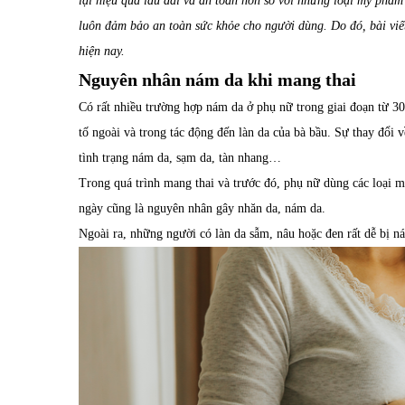
lại hiệu quả lâu dài và an toàn hơn so với những loại mỹ phẩm c
luôn đảm bảo an toàn sức khỏe cho người dùng. Do đó, bài vi
hiện nay.
Nguyên nhân nám da khi mang thai
Có rất nhiều trường hợp nám da ở phụ nữ trong giai đoạn từ 30 
tố ngoài và trong tác động đến làn da của bà bầu. Sự thay đổi về
tình trạng nám da, sạm da, tàn nhang…
Trong quá trình mang thai và trước đó, phụ nữ dùng các loại 
ngày cũng là nguyên nhân gây nhăn da, nám da.
Ngoài ra, những người có làn da sẫm, nâu hoặc đen rất dễ bị n