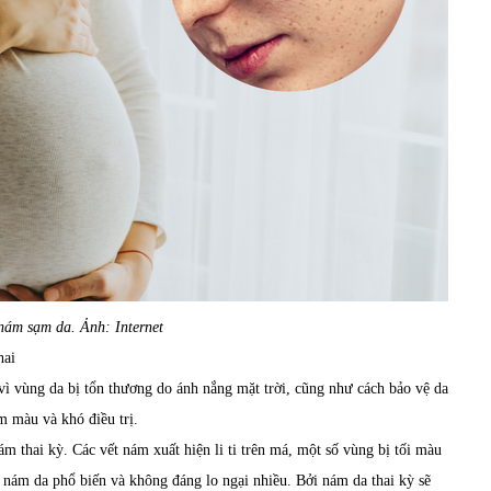
 nám sạm da. Ảnh: Internet
hai
vì vùng da bị tổn thương do ánh nắng mặt trời, cũng như cách bảo vệ da
m màu và khó điều trị.
 thai kỳ. Các vết nám xuất hiện li ti trên má, một số vùng bị tối màu
ng nám da phổ biến và không đáng lo ngại nhiều. Bởi nám da thai kỳ sẽ