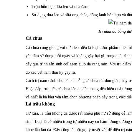
Trộn hỗn hợp dưa leo và nha đam;
Sử dụng dưa leo và sữa ong chúa, đông lạnh hỗn hợp và d
Trị nám da bằng dưa
Cà chua
Cà chua cũng giống với dưa leo, đều là loại dược phẩm thiên n
yên tâm sử dụng mỗi ngày và không gây hại gì trong quá trình 
đẩy quá trình sản sinh collagen giúp da căng mịn. Với ưu điểm 
do các vết nám thai kỳ gây ra.
Cách trị nám dành cho bà bầu bằng cà chua rất đơn giản, hãy t
Hoặc đắp trực tiếp cà chua lên da đều mang đến hiệu quả tương 
và nhất là bà bầu yên tâm chọn phương pháp này trong việc đi
Lá trầu không
Từ xưa, lá trầu không đã được rất nhiều phụ nữ sử dụng để là
sinh. Loại lá có nhiều trong tự nhiên này có hàm lượng dưỡng c
khỏe lẫn làn da. Đây cũng là một gợi ý tuyệt vời để điều trị ná