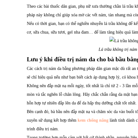
Theo các bài thuốc dân gian, phụ nữ xưa thường chần lá trầu k
pháp này không chỉ giúp xóa mờ các vết nám, tàn nhang mà còn 
Nếu có thời gian, bạn có thể nghiền nhuyễn lá trầu không để kế
cơ, sữa chua, sữa tươi, gel nha đam… để làm tăng hiệu quả là
Lá trầu không trị nám
Lưu ý khi điều trị nám da cho bà bầu bằ
Các cách trị nám da bằng phương pháp dân gian mặc dù rất an 
sẽ chỉ hiệu quả nếu như bạn biết cách áp dụng hợp lý, có khoa 
Không nên đắp mặt nạ mỗi ngày, tốt nhất là chỉ từ 2 - 3 lần mỗi
mòn và tắc nghẽn lỗ chân lông. Hãy chắc chắn rằng da mặt bạn 
hỗn hợp tự nhiên đắp lên da để da hấp thụ dưỡng chất tốt nhất.
Bên cạnh đó, bà bầu nên đắp mặt nạ và chăm sóc da vào buổi tố
xuyên sử dụng kết hợp thêm
kem chống nắng
lành tính dành c
trình điều trị nám.
Trong trường hợp mẫn cảm với bất cứ thành phần, nguyên liệu 