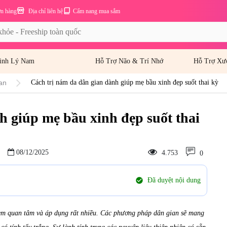
ơn hàng
Địa chỉ liên hệ
Cẩm nang mua sắm
inh Lý Nam
Hỗ Trợ Não & Trí Nhớ
Hỗ Trợ Xư
an
Cách trị nám da dân gian dành giúp mẹ bầu xinh đẹp suốt thai kỳ
h giúp mẹ bầu xinh đẹp suốt thai
08/12/2025
4.753
0
check_circle
Đã duyệt nội dung
em quan tâm và áp dụng rất nhiều. Các phương pháp dân gian sẽ mang