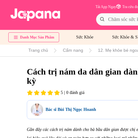
Tải App Ngay
Tra cứu đ
Sức Khỏe
Sức Khỏe & S
Danh Mục Sản Phẩm
Trang chủ
Cẩm nang
12. Mẹ khỏe bé ngo
Cách trị nám da dân gian dàn
kỳ
5 | 0 đánh giá
Bác sĩ Bùi Thị Ngọc Hoanh
Gần đây các cách trị nám dành cho bà bầu dân gian được chị 