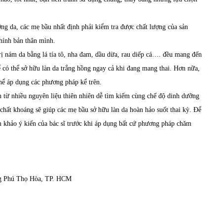
ng da, các mẹ bầu nhất định phải kiểm tra được chất lượng của sản
chính bản thân mình.
trị nám da bằng lá tía tô, nha đam, dầu dừa, rau diếp cá…. đều mang đến
ể có thể sở hữu làn da trắng hồng ngay cả khi đang mang thai. Hơn nữa,
hể áp dụng các phương pháp kể trên.
n từ nhiều nguyên liệu thiên nhiên dễ tìm kiếm cùng chế độ dinh dưỡng
chất khoáng sẽ giúp các mẹ bầu sở hữu làn da hoàn hảo suốt thai kỳ. Để
m khảo ý kiến của bác sĩ trước khi áp dụng bất cứ phương pháp chăm
ng Phú Thọ Hòa, TP. HCM