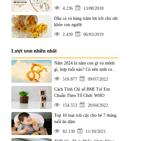
4.236
13/08/2018
Dầu cá và hàng trăm lợi ích cho sức
khỏe con người
2.439
06/03/2019
Lượt xem nhiều nhất
Năm 2024 là năm con gì và mệnh
gì, hợp tuổi nào? Có nên sinh con
năm 2024 không?
518.877
09/07/2022
Cách Tính Chỉ số BMI Trẻ Em
Chuẩn Theo Tổ Chức WHO
154.553
20/04/2022
Top 10 loại trái cây cho bé 7 tháng
tuổi ăn dặm
82.130
11/10/2021