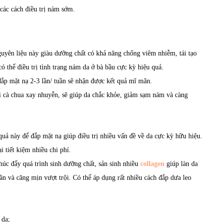
 các cách điều trị nám sớm.
guyên liệu này giàu dưỡng chất có khả năng chống viêm nhiễm, tái tạo
có thể điều trị tình trạng nám da ở bà bầu cực kỳ hiệu quả.
đắp mặt nạ 2-3 lần/ tuần sẽ nhận được kết quả mĩ mãn.
ới cà chua xay nhuyễn, sẽ giúp da chắc khỏe, giảm sạm nám và càng
quả này để đắp mặt nạ giúp điều trị nhiều vấn đề về da cực kỳ hữu hiệu.
 tiết kiệm nhiều chi phí.
húc đẩy quá trình sinh dưỡng chất, sản sinh nhiều
collagen
giúp làn da
dần và căng mịn vượt trội. Có thể áp dụng rất nhiều cách đắp dưa leo
 da;