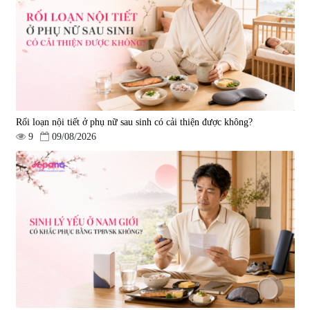
NMN+ 3D Face Mask Luxury (8
Ichoha Ekisu Plus - 90 viên
miếng)
|
0
|
57.920
1.890.000 đ
1.450.000 đ
Rối loạn nội tiết ở phụ nữ sau sinh có cải thiện được không?
9
09/08/2026
Viên uống hỗ trợ tăng cường
Viên uống chống lão hóa, tăng
sinh lý nam Fujina Monster Shot
sức khỏe Yangmiwa NMN 60
150 viên
viên
|
12.480
|
42.588
880.000 đ
5.500.000 đ