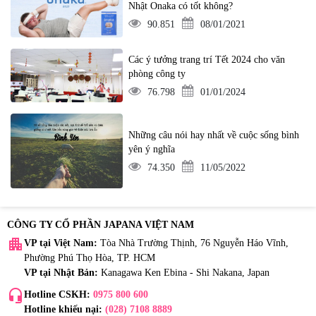
Nhật Onaka có tốt không?
90.851
08/01/2021
Các ý tưởng trang trí Tết 2024 cho văn
phòng công ty
76.798
01/01/2024
Những câu nói hay nhất về cuộc sống bình
yên ý nghĩa
74.350
11/05/2022
CÔNG TY CỔ PHẦN JAPANA VIỆT NAM
apartment
VP tại Việt Nam:
Tòa Nhà Trường Thịnh, 76 Nguyễn Háo Vĩnh,
Phường Phú Thọ Hòa, TP. HCM
VP tại Nhật Bản:
Kanagawa Ken Ebina - Shi Nakana, Japan
headset_mic
Hotline CSKH:
0975 800 600
Hotline khiếu nại:
(028) 7108 8889