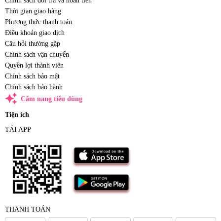
Chính sách đổi trả và hoàn tiền
Thời gian giao hàng
Phương thức thanh toán
Điều khoản giao dịch
Câu hỏi thường gặp
Chính sách vận chuyển
Quyền lợi thành viên
Chính sách bảo mật
Chính sách bảo hành
auto_awesome
Cẩm nang tiêu dùng
Tiện ích
TẢI APP
THANH TOÁN