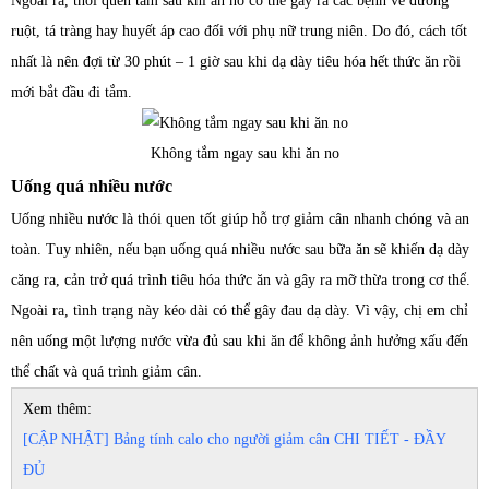
Ngoài ra, thói quen tắm sau khi ăn no có thể gây ra các bệnh về đường
ruột, tá tràng hay huyết áp cao đối với phụ nữ trung niên. Do đó, cách tốt
nhất là nên đợi từ 30 phút – 1 giờ sau khi dạ dày tiêu hóa hết thức ăn rồi
mới bắt đầu đi tắm.
Không tắm ngay sau khi ăn no
Uống quá nhiều nước
Uống nhiều nước là thói quen tốt giúp hỗ trợ giảm cân nhanh chóng và an
toàn. Tuy nhiên, nếu bạn uống quá nhiều nước sau bữa ăn sẽ khiến dạ dày
căng ra, cản trở quá trình tiêu hóa thức ăn và gây ra mỡ thừa trong cơ thể.
Ngoài ra, tình trạng này kéo dài có thể gây đau dạ dày. Vì vậy, chị em chỉ
nên uống một lượng nước vừa đủ sau khi ăn để không ảnh hưởng xấu đến
thể chất và quá trình giảm cân.
Xem thêm:
[CẬP NHẬT] Bảng tính calo cho người giảm cân CHI TIẾT - ĐẦY
ĐỦ