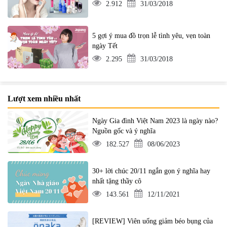
2.912
31/03/2018
5 gợi ý mua đồ trọn lễ tình yêu, vẹn toàn
ngày Tết
2.295
31/03/2018
Lượt xem nhiều nhất
Ngày Gia đình Việt Nam 2023 là ngày nào?
Nguồn gốc và ý nghĩa
182.527
08/06/2023
30+ lời chúc 20/11 ngắn gọn ý nghĩa hay
nhất tặng thầy cô
143.561
12/11/2021
[REVIEW] Viên uống giảm béo bụng của