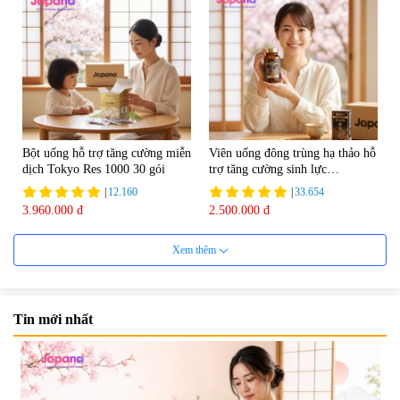
Bột uống hỗ trợ tăng cường miễn
Viên uống đông trùng hạ thảo hỗ
dịch Tokyo Res 1000 30 gói
trợ tăng cường sinh lực
Tohchukasou Premium Yo
|
12.160
|
33.654
Group 180 viên - Date 08/2027
3.960.000 đ
2.500.000 đ
Xem thêm
Tin mới nhất
Mặt Nạ Nichiei Bussan Nano
Viên uống bổ não Ribeto Shoji