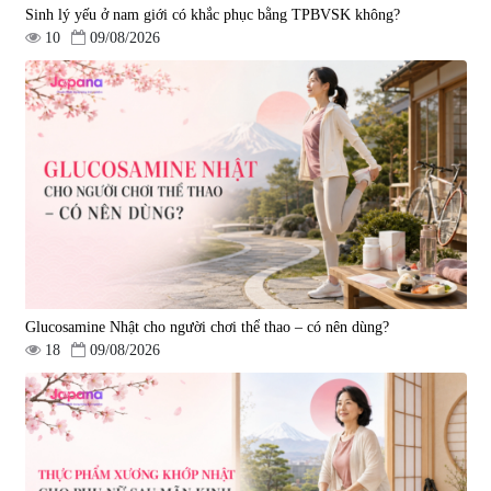
Sinh lý yếu ở nam giới có khắc phục bằng TPBVSK không?
10
09/08/2026
Viên uống phòng ngừa đột quỵ,
tai biến Nattokinase Nano
Premium 120 viên
|
149.877
2.290.000 đ
Glucosamine Nhật cho người chơi thể thao – có nên dùng?
18
09/08/2026