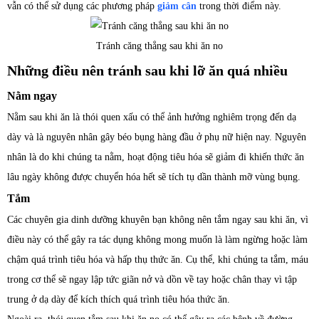
vẫn có thể sử dụng các phương pháp
giảm cân
trong thời điểm này.
Tránh căng thẳng sau khi ăn no
Những điều nên tránh sau khi lỡ ăn quá nhiều
Nằm ngay
Nằm sau khi ăn là thói quen xấu có thể ảnh hưởng nghiêm trọng đến dạ
dày và là nguyên nhân gây béo bụng hàng đầu ở phụ nữ hiện nay. Nguyên
nhân là do khi chúng ta nằm, hoạt động tiêu hóa sẽ giảm đi khiến thức ăn
lâu ngày không được chuyển hóa hết sẽ tích tụ dần thành mỡ vùng bụng.
Tắm
Các chuyên gia dinh dưỡng khuyên bạn không nên tắm ngay sau khi ăn, vì
điều này có thể gây ra tác dụng không mong muốn là làm ngừng hoặc làm
chậm quá trình tiêu hóa và hấp thụ thức ăn. Cụ thể, khi chúng ta tắm, máu
trong cơ thể sẽ ngay lập tức giãn nở và dồn về tay hoặc chân thay vì tập
trung ở dạ dày để kích thích quá trình tiêu hóa thức ăn.