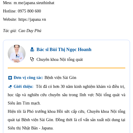
Mess: m.me/japana.sieuthinhat
Hotline: 0975 800 600
Website: https://japana.vn
Tác giả: Cao Duy Phú
Bác sĩ Bùi Thị Ngọc Hoanh
Chuyên khoa Nội tổng quát
local_hospital
Đơn vị công tác:
Bệnh viện Sài Gòn
bubble_chart
Giới thiệu:
Tôi đã có hơn 30 năm kinh nghiệm khám và điều trị,
học tập và nghiên cứu chuyên sâu trong lĩnh vực Nội tổng quát và
Siêu âm Tim mạch.
Hiện tôi là Phó trưởng khoa Hồi sức cấp cứu, Chuyên khoa Nội tổng
quát tại Bệnh viện Sài Gòn. Đồng thời là cố vấn sản xuất nội dung tại
Siêu thị Nhật Bản - Japana.