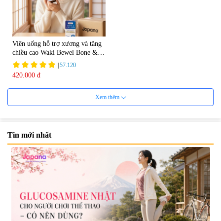
Viên uống hỗ trợ xương và tăng
chiều cao Waki Bewel Bone &
Calcium
|
57.120
420.000 đ
Xem thêm
Tin mới nhất