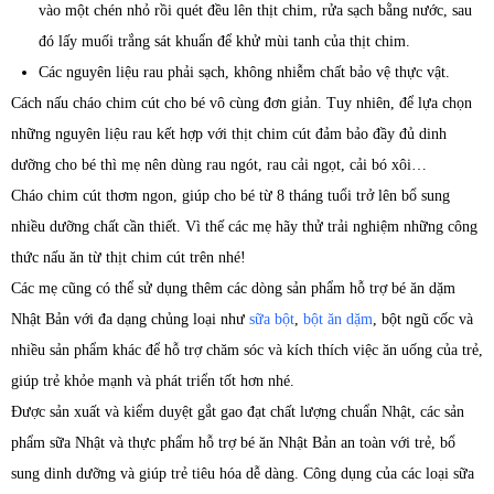
vào một chén nhỏ rồi quét đều lên thịt chim, rửa sạch bằng nước, sau
đó lấy muối trắng sát khuẩn để khử mùi tanh của thịt chim.
Các nguyên liệu rau phải sạch, không nhiễm chất bảo vệ thực vật.
Cách nấu cháo chim cút cho bé vô cùng đơn giản. Tuy nhiên, để lựa chọn
những nguyên liệu rau kết hợp với thịt chim cút đảm bảo đầy đủ dinh
dưỡng cho bé thì mẹ nên dùng rau ngót, rau cải ngọt, cải bó xôi…
Cháo chim cút thơm ngon, giúp cho bé từ 8 tháng tuổi trở lên bổ sung
nhiều dưỡng chất cần thiết. Vì thế các mẹ hãy thử trải nghiệm những công
thức nấu ăn từ thịt chim cút trên nhé!
Các mẹ cũng có thể sử dụng thêm các dòng sản phẩm hỗ trợ bé ăn dặm
Nhật Bản với đa dạng chủng loại như
sữa bột
,
bột ăn dặm
, bột ngũ cốc và
nhiều sản phẩm khác để hỗ trợ chăm sóc và kích thích việc ăn uống của trẻ,
giúp trẻ khỏe mạnh và phát triển tốt hơn nhé.
Được sản xuất và kiểm duyệt gắt gao đạt chất lượng chuẩn Nhật, các sản
phẩm sữa Nhật và thực phẩm hỗ trợ bé ăn Nhật Bản an toàn với trẻ, bổ
sung dinh dưỡng và giúp trẻ tiêu hóa dễ dàng. Công dụng của các loại sữa