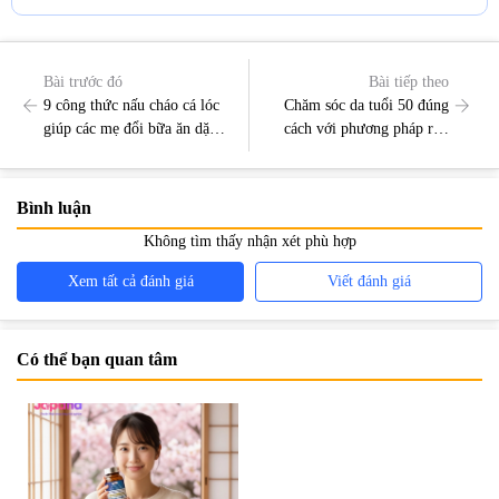
Bài trước đó
Bài tiếp theo
9 công thức nấu cháo cá lóc
Chăm sóc da tuổi 50 đúng
giúp các mẹ đổi bữa ăn dặm
cách với phương pháp rửa
cho trẻ
mặt bằng nước muối giúp da
căng mịn
Bình luận
Không tìm thấy nhận xét phù hợp
Xem tất cả đánh giá
Viết đánh giá
Có thể bạn quan tâm