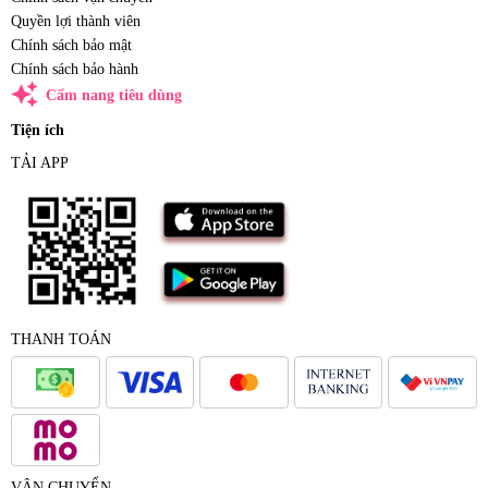
Quyền lợi thành viên
Chính sách bảo mật
Chính sách bảo hành
auto_awesome
Cẩm nang tiêu dùng
Tiện ích
TẢI APP
THANH TOÁN
VẬN CHUYỂN