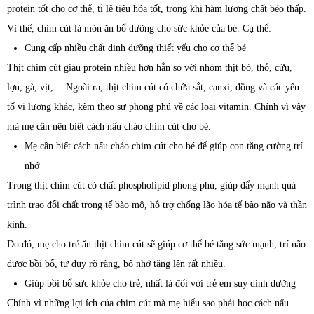
protein tốt cho cơ thể, tỉ lệ tiêu hóa tốt, trong khi hàm lượng chất béo thấp.
Vì thế, chim cút là món ăn bổ dưỡng cho sức khỏe của bé. Cụ thể:
Cung cấp nhiều chất dinh dưỡng thiết yếu cho cơ thể bé
Thịt chim cút giàu protein nhiều hơn hẳn so với nhóm thịt bò, thỏ, cừu,
lợn, gà, vịt,… Ngoài ra, thịt chim cút có chứa sắt, canxi, đồng và các yếu
tố vi lượng khác, kèm theo sự phong phú về các loại vitamin. Chính vì vậy
mà mẹ cần nên biết cách nấu cháo chim cút cho bé.
Mẹ cần biết cách nấu cháo chim cút cho bé để giúp con tăng cường trí
nhớ
Trong thịt chim cút có chất phospholipid phong phú, giúp đẩy mạnh quá
trình trao đổi chất trong tế bào mô, hỗ trợ chống lão hóa tế bào não và thần
kinh.
Do đó, mẹ cho trẻ ăn thịt chim cút sẽ giúp cơ thể bé tăng sức mạnh, trí não
được bồi bổ, tư duy rõ ràng, bộ nhớ tăng lên rất nhiều.
Giúp bồi bổ sức khỏe cho trẻ, nhất là đối với trẻ em suy dinh dưỡng
Chính vì những lợi ích của chim cút mà mẹ hiểu sao phải học cách nấu