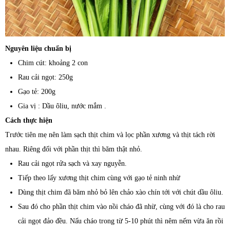
Nguyên liệu chuẩn bị
Chim cút: khoảng 2 con
Rau cải ngọt: 250g
Gạo tẻ: 200g
Gia vị : Dầu ôliu, nước mắm .
Cách thực hiện
Trước tiên mẹ nên làm sạch thịt chim và lọc phần xương và thịt tách rời
nhau. Riêng đối với phần thịt thì băm thật nhỏ.
Rau cải ngọt rửa sạch và xay nguyễn.
Tiếp theo lấy xương thịt chim cùng với gạo tẻ ninh nhừ
Dùng thịt chim đã băm nhỏ bỏ lên chảo xào chín tới với chút dầu ôliu.
Sau đó cho phần thịt chim vào nồi cháo đã nhừ, cùng với đó là cho rau
cải ngọt đảo đều. Nấu cháo trong từ 5-10 phút thì nêm nếm vừa ăn rồi