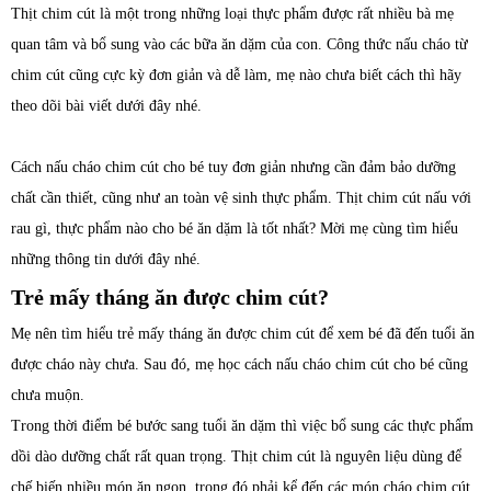
Thịt chim cút là một trong những loại thực phẩm được rất nhiều bà mẹ
quan tâm và bổ sung vào các bữa ăn dặm của con. Công thức nấu cháo từ
chim cút cũng cực kỳ đơn giản và dễ làm, mẹ nào chưa biết cách thì hãy
theo dõi bài viết dưới đây nhé.
Cách nấu cháo chim cút cho bé tuy đơn giản nhưng cần đảm bảo dưỡng
chất cần thiết, cũng như an toàn vệ sinh thực phẩm. Thịt chim cút nấu với
rau gì, thực phẩm nào cho bé ăn dặm là tốt nhất? Mời mẹ cùng tìm hiểu
những thông tin dưới đây nhé.
Trẻ mấy tháng ăn được chim cút?
Mẹ nên tìm hiểu trẻ mấy tháng ăn được chim cút để xem bé đã đến tuổi ăn
được cháo này chưa. Sau đó, mẹ học cách nấu cháo chim cút cho bé cũng
chưa muộn.
Trong thời điểm bé bước sang tuổi ăn dặm thì việc bổ sung các thực phẩm
dồi dào dưỡng chất rất quan trọng. Thịt chim cút là nguyên liệu dùng để
chế biến nhiều món ăn ngon, trong đó phải kể đến các món cháo chim cút