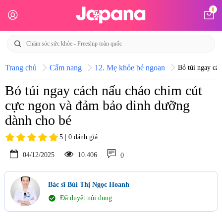
0
Trang chủ
Cẩm nang
12. Mẹ khỏe bé ngoan
Bỏ túi ngay cá
Bỏ túi ngay cách nấu cháo chim cút
cực ngon và đảm bảo dinh dưỡng
dành cho bé
5 | 0 đánh giá
04/12/2025
10.406
0
Bác sĩ Bùi Thị Ngọc Hoanh
check_circle
Đã duyệt nội dung