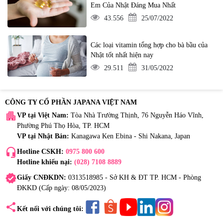
Em Của Nhật Đáng Mua Nhất
43.556
25/07/2022
Các loại vitamin tổng hợp cho bà bầu của
Nhật tốt nhất hiện nay
29.511
31/05/2022
CÔNG TY CỔ PHẦN JAPANA VIỆT NAM
apartment
VP tại Việt Nam:
Tòa Nhà Trường Thịnh, 76 Nguyễn Háo Vĩnh,
Phường Phú Thọ Hòa, TP. HCM
VP tại Nhật Bản:
Kanagawa Ken Ebina - Shi Nakana, Japan
headset_mic
Hotline CSKH:
0975 800 600
Hotline khiếu nại:
(028) 7108 8889
verified
Giấy CNĐKDN:
0313518985 - Sở KH & ĐT TP. HCM - Phòng
ĐKKD (Cấp ngày: 08/05/2023)
share
Kết nối với chúng tôi: