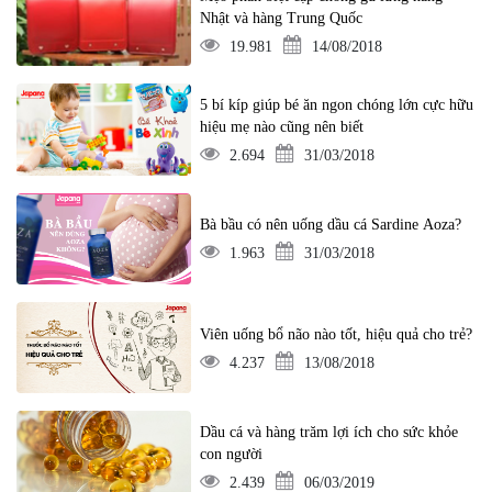
Nhật và hàng Trung Quốc
19.981
14/08/2018
5 bí kíp giúp bé ăn ngon chóng lớn cực hữu
hiệu mẹ nào cũng nên biết
2.694
31/03/2018
Bà bầu có nên uống dầu cá Sardine Aoza?
1.963
31/03/2018
Viên uống bổ não nào tốt, hiệu quả cho trẻ?
4.237
13/08/2018
Dầu cá và hàng trăm lợi ích cho sức khỏe
con người
2.439
06/03/2019