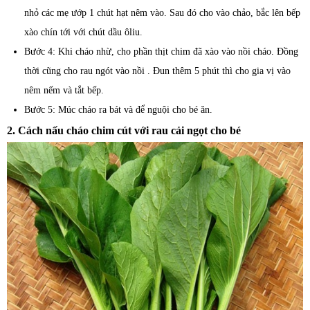
nhỏ các mẹ ướp 1 chút hạt nêm vào. Sau đó cho vào chảo, bắc lên bếp
xào chín tới với chút dầu ôliu.
Bước 4: Khi cháo nhừ, cho phần thịt chim đã xào vào nồi cháo. Đồng
thời cũng cho rau ngót vào nồi . Đun thêm 5 phút thì cho gia vị vào
nêm nếm và tắt bếp.
Bước 5: Múc cháo ra bát và để nguội cho bé ăn.
2. Cách nấu cháo chim cút với rau cải ngọt cho bé