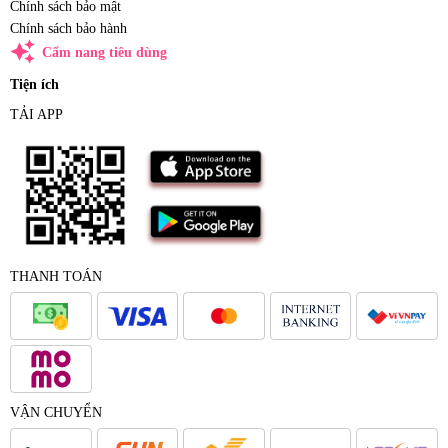
Chính sách bảo mật
Chính sách bảo hành
auto_awesome
Cẩm nang tiêu dùng
Tiện ích
TẢI APP
THANH TOÁN
VẬN CHUYỂN