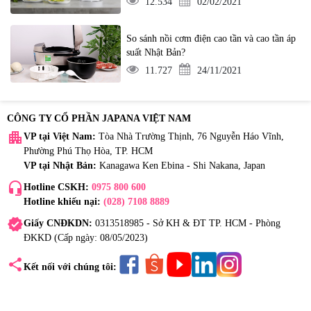
12.534
02/02/2021
So sánh nồi cơm điện cao tần và cao tần áp
suất Nhật Bản?
11.727
24/11/2021
CÔNG TY CỔ PHẦN JAPANA VIỆT NAM
apartment
VP tại Việt Nam:
Tòa Nhà Trường Thịnh, 76 Nguyễn Háo Vĩnh,
Phường Phú Thọ Hòa, TP. HCM
VP tại Nhật Bản:
Kanagawa Ken Ebina - Shi Nakana, Japan
headset_mic
Hotline CSKH:
0975 800 600
Hotline khiếu nại:
(028) 7108 8889
verified
Giấy CNĐKDN:
0313518985 - Sở KH & ĐT TP. HCM - Phòng
ĐKKD (Cấp ngày: 08/05/2023)
share
Kết nối với chúng tôi: