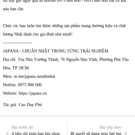
thì hãy gọi ngay qua số hotline 0975 800 600 - 0935 600 800 bất cứ khi
nào bạn cần.
Chúc các bạn luôn tìm được những sản phẩm mang thương hiệu và chất
lượng Nhật dành cho gia đình nhà mình!
-------------------
JAPANA - CHUẨN NHẬT TRONG TỪNG TRẢI NGHIỆM
Địa chỉ: Tòa Nhà Trường Thịnh, 76 Nguyễn Háo Vĩnh, Phường Phú Thọ
Hòa, TP. HCM
Mess: m.me/japana.sieuthinhat
Hotline: 0975 800 600
Website: https://japana.vn
Tác giả: Cao Duy Phú
Bài trước đó
Bài tiếp theo
4 tiêu chí giúp bạn lựa chọn
Bí quyết sử dụng máy hút bụi