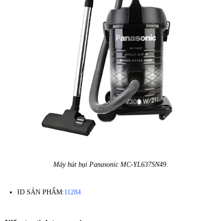
Máy hút bụi Panasonic MC-YL637SN49.
ID SẢN PHẨM:
11284