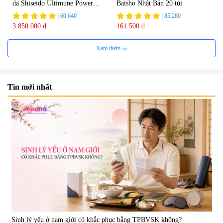
da Shiseido Ultimune Power
Baisho Nhật Bản 20 túi
75ml
|
60.640
|
85.280
3.850.000 đ
161.500 đ
Xem thêm
Tin mới nhất
Viên uống bổ não Ribeto Shoji
Viên nang uống cải thiện thị lực,
Ichoha Ekisu Plus - 90 viên
trí nhớ DHA + EPA + Flaxseed
Oil 30 viên/gói - Date 02/2027
|
57.920
|
52.346
1.450.000 đ
225.000 đ
Sinh lý yếu ở nam giới có khắc phục bằng TPBVSK không?