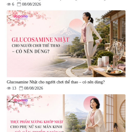
6
08/08/2026
Tẩy tế bào chết Nichiei Bussan
Viên uống hỗ trợ bền thành
Nano NMN+ Peeling Gel
mạch, ngừa tai biến Elastin Plus
Luxury 200g
& Nattokinase Hokoen 80 viên
|
0
|
0
1.490.000 đ
980.000 đ
Glucosamine Nhật cho người chơi thể thao – có nên dùng?
13
08/08/2026
Viên uống bổ gan Ribeto Shoji
Viên uống hỗ trợ cải thiện thoát
Hepaclean 60 viên
vị đĩa đệm Kyoto Has 30 viên
|
543.205
|
14.560
690.000 đ
1.600.000 đ