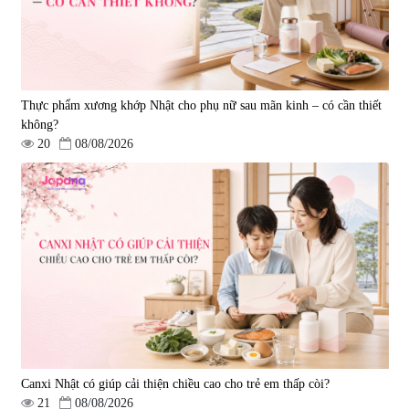
Thực phẩm xương khớp Nhật cho phụ nữ sau mãn kinh – có cần thiết
không?
20
08/08/2026
Viên uống hỗ trợ giấc ngủ Fujina
Viên uống phòng ngừa & hỗ trợ
Sleepy Nhật Bản 80 viên
điều trị đột quỵ Biken Kinase
Gold 60 viên
|
13.760
|
0
580.000 đ
1.570.000 đ
Canxi Nhật có giúp cải thiện chiều cao cho trẻ em thấp còi?
21
08/08/2026